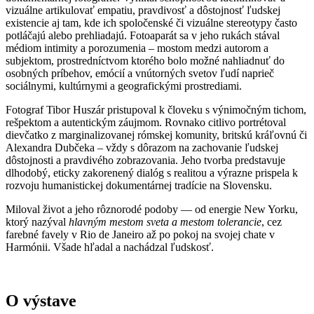
vizuálne artikulovať empatiu, pravdivosť a dôstojnosť ľudskej
existencie aj tam, kde ich spoločenské či vizuálne stereotypy často
potláčajú alebo prehliadajú. Fotoaparát sa v jeho rukách stával
médiom intimity a porozumenia – mostom medzi autorom a
subjektom, prostredníctvom ktorého bolo možné nahliadnuť do
osobných príbehov, emócií a vnútorných svetov ľudí naprieč
sociálnymi, kultúrnymi a geografickými prostrediami.
Fotograf Tibor Huszár pristupoval k človeku s výnimočným tichom,
rešpektom a autentickým záujmom. Rovnako citlivo portrétoval
dievčatko z marginalizovanej rómskej komunity, britskú kráľovnú či
Alexandra Dubčeka – vždy s dôrazom na zachovanie ľudskej
dôstojnosti a pravdivého zobrazovania. Jeho tvorba predstavuje
dlhodobý, eticky zakorenený dialóg s realitou a výrazne prispela k
rozvoju humanistickej dokumentárnej tradície na Slovensku.
Miloval život a jeho rôznorodé podoby — od energie New Yorku,
ktorý nazýval
hlavným
mestom sveta a mestom tolerancie
, cez
farebné favely v Rio de Janeiro až po pokoj na svojej chate v
Harmónii. Všade hľadal a nachádzal ľudskosť.
O výstave