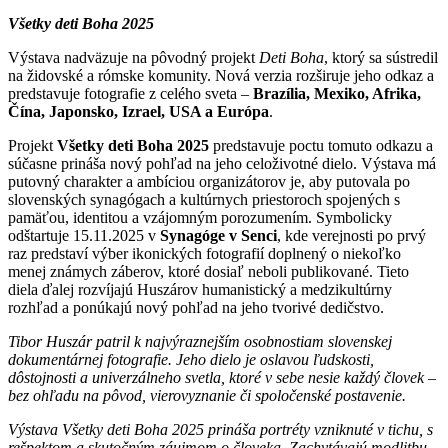
Všetky deti Boha 2025
Výstava nadväzuje na pôvodný projekt
Deti Boha
, ktorý sa sústredil
na židovské a rómske komunity. Nová verzia rozširuje jeho odkaz a
predstavuje fotografie z celého sveta –
Brazília, Mexiko, Afrika,
Čína, Japonsko, Izrael, USA a Európa
.
Projekt
Všetky deti Boha 2025
predstavuje poctu tomuto odkazu a
súčasne prináša nový pohľad na jeho celoživotné dielo. Výstava má
putovný charakter a ambíciou organizátorov je, aby putovala po
slovenských synagógach a kultúrnych priestoroch spojených s
pamäťou, identitou a vzájomným porozumením. Symbolicky
odštartuje 15.11.2025 v
Synagóge v Senci
, kde verejnosti po prvý
raz predstaví výber ikonických fotografií doplnený o niekoľko
menej známych záberov, ktoré dosiaľ neboli publikované. Tieto
diela ďalej rozvíjajú Huszárov humanistický a medzikultúrny
rozhľad a ponúkajú nový pohľad na jeho tvorivé dedičstvo.
Tibor Huszár patril k najvýraznejším osobnostiam slovenskej
dokumentárnej fotografie. Jeho dielo je oslavou ľudskosti,
dôstojnosti a univerzálneho svetla, ktoré v sebe nesie každý človek –
bez ohľadu na pôvod, vierovyznanie či spoločenské postavenie.
Výstava Všetky deti Boha 2025 prináša portréty vzniknuté v tichu, s
rešpektom a skutočným záujmom o človeka. Zachytávajú modlitbu,