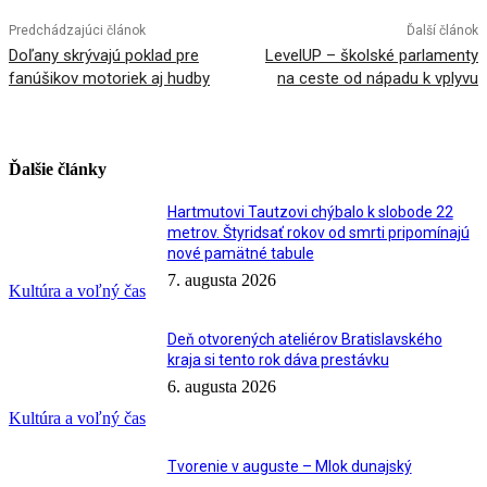
Predchádzajúci článok
Ďalší článok
Doľany skrývajú poklad pre
LevelUP – školské parlamenty
fanúšikov motoriek aj hudby
na ceste od nápadu k vplyvu
Ďalšie články
Hartmutovi Tautzovi chýbalo k slobode 22
metrov. Štyridsať rokov od smrti pripomínajú
nové pamätné tabule
7. augusta 2026
Kultúra a voľný čas
Deň otvorených ateliérov Bratislavského
kraja si tento rok dáva prestávku
6. augusta 2026
Kultúra a voľný čas
Tvorenie v auguste – Mlok dunajský