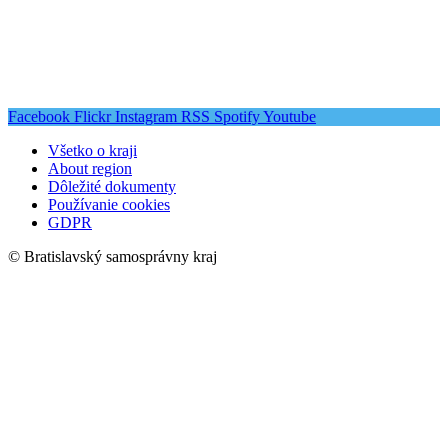
Facebook
Flickr
Instagram
RSS
Spotify
Youtube
Všetko o kraji
About region
Dôležité dokumenty
Používanie cookies
GDPR
© Bratislavský samosprávny kraj