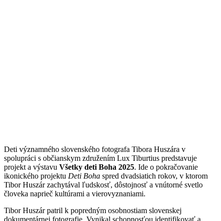
Deti významného slovenského fotografa Tibora Huszára v
spolupráci s občianskym združením Lux Tiburtius predstavuje
projekt a výstavu
Všetky deti Boha 2025
. Ide o pokračovanie
ikonického projektu
Deti Boha
spred dvadsiatich rokov, v ktorom
Tibor Huszár zachytával ľudskosť, dôstojnosť a vnútorné svetlo
človeka naprieč kultúrami a vierovyznaniami.
Tibor Huszár patril k popredným osobnostiam slovenskej
dokumentárnej fotografie. Vynikal schopnosťou identifikovať a