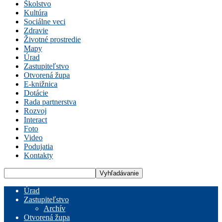
Školstvo
Kultúra
Sociálne veci
Zdravie
Životné prostredie
Mapy
Úrad
Zastupiteľstvo
Otvorená župa
E-knižnica
Dotácie
Rada partnerstva
Rozvoj
Interact
Foto
Video
Podujatia
Kontakty
Úrad
Zastupiteľstvo
Archív
Otvorená župa