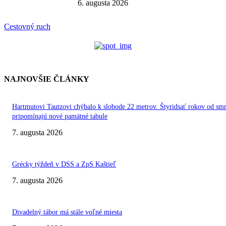
6. augusta 2026
Cestovný ruch
NAJNOVŠIE ČLÁNKY
Hartmutovi Tautzovi chýbalo k slobode 22 metrov. Štyridsať rokov od smr
pripomínajú nové pamätné tabule
7. augusta 2026
Grécky týždeň v DSS a ZpS Kaštieľ
7. augusta 2026
Divadelný tábor má stále voľné miesta