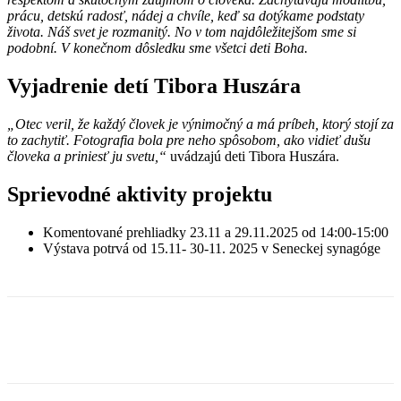
prácu, detskú radosť, nádej a chvíle, keď sa dotýkame podstaty
života. Náš svet je rozmanitý. No v tom najdôležitejšom sme si
podobní. V konečnom dôsledku sme všetci deti Boha.
Vyjadrenie detí Tibora Huszára
„Otec veril, že každý človek je výnimočný a má príbeh, ktorý stojí za
to zachytiť. Fotografia bola pre neho spôsobom, ako vidieť dušu
človeka a priniesť ju svetu,“
uvádzajú deti Tibora Huszára.
Sprievodné aktivity projektu
Komentované prehliadky 23.11 a 29.11.2025 od 14:00-15:00
Výstava potrvá od 15.11- 30-11. 2025 v Seneckej synagóge
Facebook
X
Linkedin
Tumblr