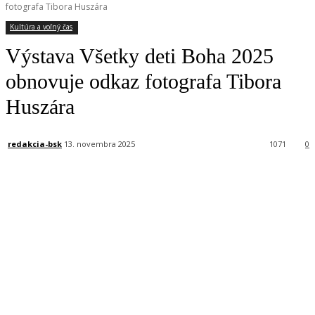
fotografa Tibora Huszára
Kultúra a voľný čas
Výstava Všetky deti Boha 2025
obnovuje odkaz fotografa Tibora
Huszára
redakcia-bsk
13. novembra 2025
1071
0
Facebook
X
Linkedin
Tumblr