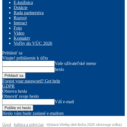
E-knižnica
Dotácie
Rada partnerstva
Rozvoj
Interact
Foto
Video
Kontakty
Voľby do VÚC 2026
Prihlásiť sa
Vitajte! prihlásenie k účtu
Vaše užívateľské meno
heslo
Forgot your password? Get help
GDPR
Obnova hesla
Obnoviť svoje heslo
Váš e-mail
Heslo vám bude zaslané e-mailom
Úvod
Kultúra a voľný čas
Výstava Všetky deti Boha 2025 obnovuje odkaz