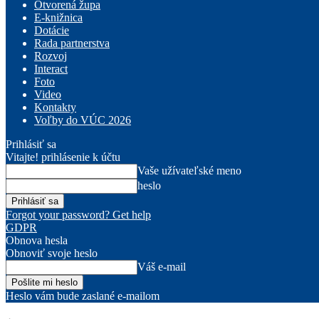
Otvorená župa
E-knižnica
Dotácie
Rada partnerstva
Rozvoj
Interact
Foto
Video
Kontakty
Voľby do VÚC 2026
Prihlásiť sa
Vitajte! prihlásenie k účtu
Vaše užívateľské meno
heslo
Forgot your password? Get help
GDPR
Obnova hesla
Obnoviť svoje heslo
Váš e-mail
Heslo vám bude zaslané e-mailom