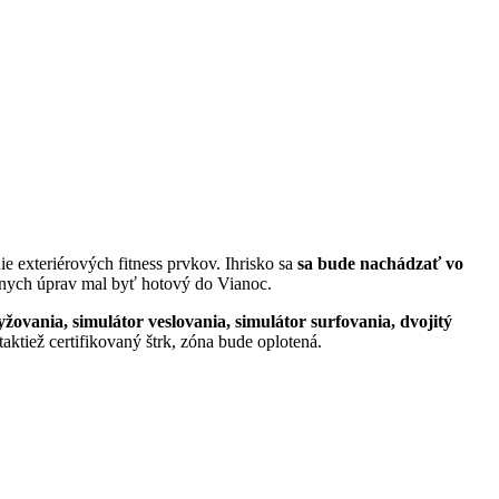
e exteriérových fitness prvkov. Ihrisko sa
sa bude nachádzať vo
nálnych úprav mal byť hotový do Vianoc.
žovania, simulátor veslovania, simulátor surfovania, dvojitý
aktiež certifikovaný štrk, zóna bude oplotená.