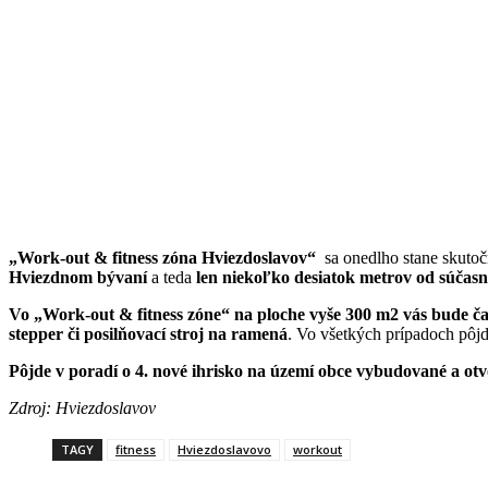
„Work-out & fitness zóna Hviezdoslavov“
sa onedlho stane skutočn
Hviezdnom bývaní
a teda
len niekoľko desiatok metrov od súčasn
Vo „Work-out & fitness zóne“ na ploche vyše 300 m2 vás bude čaka
stepper či posilňovací stroj na ramená
. Vo všetkých prípadoch pôjd
Pôjde v poradí o 4. nové ihrisko na území obce vybudované a otv
Zdroj: Hviezdoslavov
TAGY
fitness
Hviezdoslavovo
workout