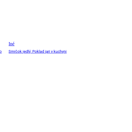
Iné
 o
Smrčok jedlý: Poklad jari v kuchyni