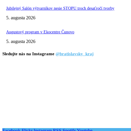
Jubilejný Salón výtvarníkov nesie STOPU troch desaťročí tvorby
5. augusta 2026
Augustový program v Ekocentre Čunovo
5. augusta 2026
Sledujte nás na Instagrame
@bratislavsky_kraj
Facebook
Flickr
Instagram
RSS
Spotify
Youtube