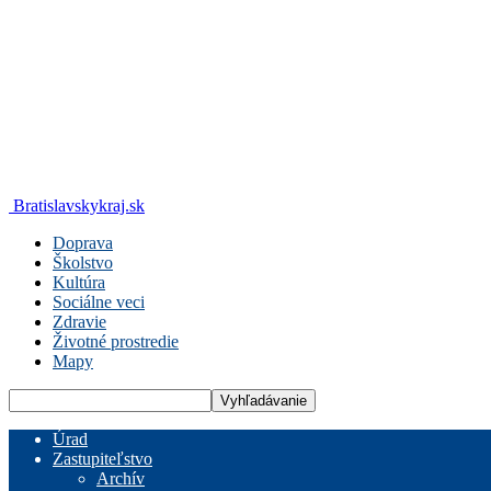
Bratislavskykraj.sk
Doprava
Školstvo
Kultúra
Sociálne veci
Zdravie
Životné prostredie
Mapy
Úrad
Zastupiteľstvo
Archív