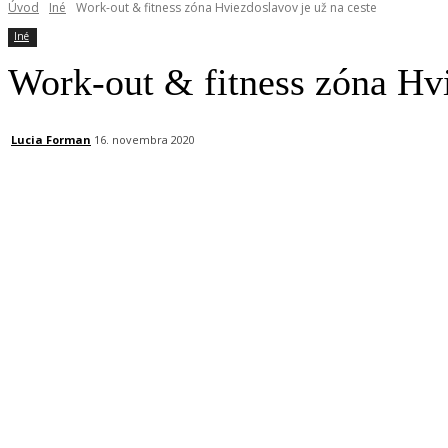
Úvod
Iné
Work-out & fitness zóna Hviezdoslavov je už na ceste
Iné
Work-out & fitness zóna Hvi
Lucia Forman
16. novembra 2020
Facebook
X
Linkedin
Tumblr