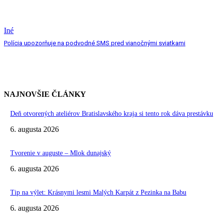
Iné
Polícia upozorňuje na podvodné SMS pred vianočnými sviatkami
NAJNOVŠIE ČLÁNKY
Deň otvorených ateliérov Bratislavského kraja si tento rok dáva prestávku
6. augusta 2026
Tvorenie v auguste – Mlok dunajský
6. augusta 2026
Tip na výlet: Krásnymi lesmi Malých Karpát z Pezinka na Babu
6. augusta 2026