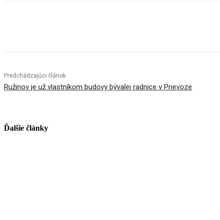
Facebook
X
Linkedin
Tumblr
Predchádzajúci článok
Ružinov je už vlastníkom budovy bývalej radnice v Prievoze
Ďalšie články