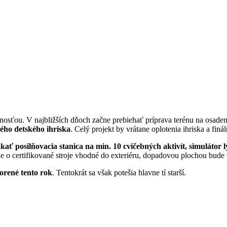
osťou. V najbližších dňoch začne prebiehať príprava terénu na osadeni
ého detského ihriska
. Celý projekt by vrátane oplotenia ihriska a fi
ť posilňovacia stanica na min. 10 cvičebných aktivít, simulátor ly
e o certifikované stroje vhodné do exteriéru, dopadovou plochou bude t
orené tento rok
. Tentokrát sa však potešia hlavne tí starší.