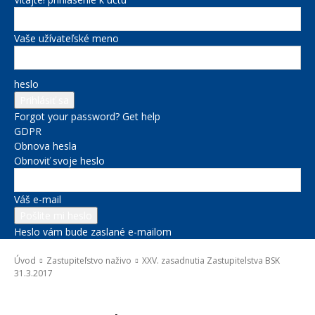
Vaše užívateľské meno
heslo
Forgot your password? Get help
GDPR
Obnova hesla
Obnoviť svoje heslo
Váš e-mail
Heslo vám bude zaslané e-mailom
Úvod
Zastupiteľstvo naživo
XXV. zasadnutia Zastupitelstva BSK
31.3.2017
Zastupiteľstvo naživo