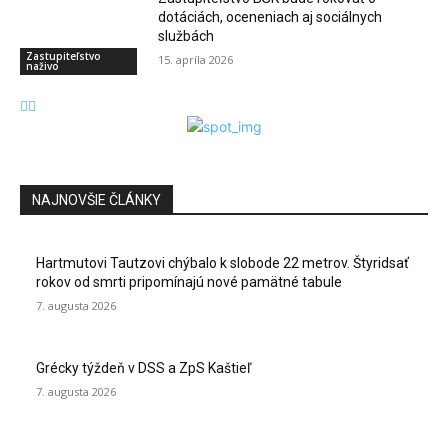
dotáciách, oceneniach aj sociálnych
službách
Zastupiteľstvo
15. apríla 2026
naživo
NAJNOVŠIE ČLÁNKY
Hartmutovi Tautzovi chýbalo k slobode 22 metrov. Štyridsať
rokov od smrti pripomínajú nové pamätné tabule
7. augusta 2026
Grécky týždeň v DSS a ZpS Kaštieľ
7. augusta 2026