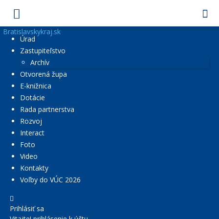
Bratislavskykraj.sk
Úrad
Zastupiteľstvo
Archív
Otvorená župa
E-knižnica
Dotácie
Rada partnerstva
Rozvoj
Interact
Foto
Video
Kontakty
Voľby do VÚC 2026
Prihlásiť sa
Vitajte! prihlásenie k účtu