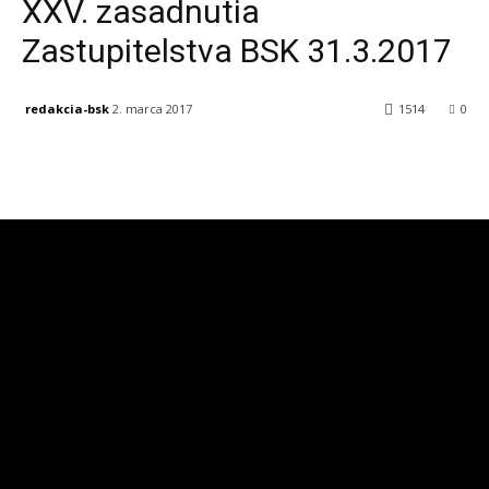
XXV. zasadnutia
Zastupitelstva BSK 31.3.2017
redakcia-bsk
2. marca 2017
1514
0
Facebook
X
Linkedin
Tumblr