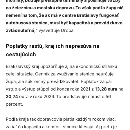
mobility, buduje prestupné terminály a posilňuje väzby
na železnicu a mestskú dopravu. To však podľa župy nič
nemení na tom, že ak má v centre Bratislavy fungovať
autobusová stanica, musí byť kapacitná a prevádzkovo
zvládnuteľná,“
vysvetľuje Droba.
Poplatky rastú, kraj ich nepresúva na
cestujúcich
Bratislavský kraj upozorňuje aj na ekonomickú stránku
celej situácie. Cenník za využívanie stanice neurčuje
župa, ale súkromný prevádzkovateľ. Poplatok za pár
vstup a výstup stúpol od konca roka 2021 z
13,28 eura
na
20,74
eura v roku 2026. To predstavuje nárast o 56
percent.
Podľa kraja tak dopravcovia platia každým rokom viac,
zatiaľ čo kapacita a komfort stanice klesajú. Aj preto je