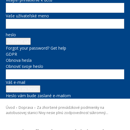
Vaše užívateľské meno
heslo
Forgot your password? Get help
GDPR
Obnova hesla
Obnoviť svoje heslo
Váš e-mail
Heslo vám bude zaslané e-mailom
Úvod
Doprava
Za zhoršené prevádzkové podmienky na
autobusovej stanici Nivy nesie plnú zodpovednosť súkromný...
Doprava
Správy na titulke