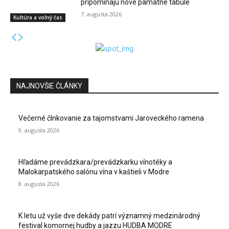
pripomínajú nové pamätné tabule
7. augusta 2026
Kultúra a voľný čas
NAJNOVŠIE ČLÁNKY
Večerné člnkovanie za tajomstvami Jaroveckého ramena
9. augusta 2026
Hľadáme prevádzkara/prevádzkarku vínotéky a
Malokarpatského salónu vína v kaštieli v Modre
8. augusta 2026
K letu už vyše dve dekády patrí významný medzinárodný
festival komornej hudby a jazzu HUDBA MODRE