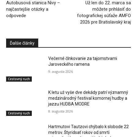
Autobusová stanica Nivy –
Už len do 22. marca sa
najčastejšie otázky a
môžete prihlásiť do
odpovede
fotografickej súťaže AMFO
2026 pre Bratislavský kraj
Ďalšie články
Večerné člnkovanie za tajomstvami
Jaroveckého ramena
9. augusta 2026
Cestovný ruch
K letu už vyše dve dekády patrí významný
medzinárodný festival komornej hudby a
jazzu HUDBA MODRE
8. augusta 2026
Cestovný ruch
Hartmutovi Tautzovi chýbalo k slobode 22
metrov. Štyridsať rokov od smrti