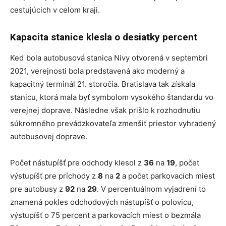
cestujúcich v celom kraji.
Kapacita stanice klesla o desiatky percent
Keď bola autobusová stanica Nivy otvorená v septembri
2021, verejnosti bola predstavená ako moderný a
kapacitný terminál 21. storočia. Bratislava tak získala
stanicu, ktorá mala byť symbolom vysokého štandardu vo
verejnej doprave. Následne však prišlo k rozhodnutiu
súkromného prevádzkovateľa zmenšiť priestor vyhradený
autobusovej doprave.
Počet nástupíšť pre odchody klesol z
36
na
19
, počet
výstupíšť pre príchody z
8
na
2
a počet parkovacích miest
pre autobusy z
92
na
29
. V percentuálnom vyjadrení to
znamená pokles odchodových nástupíšť o polovicu,
výstupíšť o 75 percent a parkovacích miest o bezmála