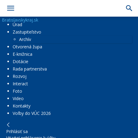
Bratislavskykraj.sk
Úrad
Zastupiteľstvo
Archív
Otvorená župa
E-knižnica
Dotácie
Rada partnerstva
Rozvoj
Interact
Foto
Video
Kontakty
Voľby do VÚC 2026
Prihlásiť sa
Vitajte! prihlásenie k účtu