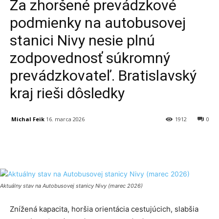
Za zhoršené prevádzkové
podmienky na autobusovej
stanici Nivy nesie plnú
zodpovednosť súkromný
prevádzkovateľ. Bratislavský
kraj rieši dôsledky
Michal Feik
16. marca 2026
1912
0
Facebook
X
Linkedin
Tumblr
Aktuálny stav na Autobusovej stanicy Nivy (marec 2026)
Znížená kapacita, horšia orientácia cestujúcich, slabšia