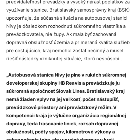
predvídateľnosť prevádzky a vysoký nárast poplatkov za
využívanie stanice. Bratislavský samosprávny kraj (BSK)
upozorňuje, že súčasná situácia na autobusovej stanici
Nivy je dôsledkom rozhodnutí súkromného vlastníka a
prevádzkovateľa, nie župy. Ak mala byť zachovaná
dopravná obslužnosť územia a primeraná kvalita služieb
pre cestujúcich, kraj nemohol zostať nečinný a musel
riešiť následky vzniknutej situácie, ktorú nespôsobil.
„Autobusová stanica Nivy je plne v rukách súkromnej
developerskej skupiny HB Reavis a prevádzkuje ju
súkromná spoločnosť Slovak Lines. Bratislavský kraj
nemá žiaden vplyv na jej veľkosť, počet nástupíšť,
prevádzkové priestory ani prevádzkový režim. V
kompetencii kraja je výlučne organizácia regionálnej
dopravy, teda trasovanie liniek, rozsah dopravnej
obslužnosti, počty spojov, kilometrové výkony a
zabezpečenie toho, aby verejná doprava v kraji