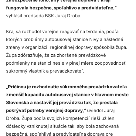
fungovala bezpečne, spoľahlivo a predvídateľne,“
vyhlásil predseda BSK Juraj Droba.
Kraj sa rozhodol verejne reagovať na tvrdenia, podľa
ktorých problémy autobusovej stanice Nivy a následné
zmeny v organizácii regionálnej dopravy spôsobila župa.
Župa zdôrazňuje, že za zhoršené prevádzkové
podmienky na stanici nesie v plnej miere zodpovednosť
súkromný vlastník a prevádzkovateľ.
„Príčinou je rozhodnutie súkromného prevádzkovateľa
zmenšiť kapacitu autobusovej stanice v hlavnom meste
Slovenska a nastaviť jej prevádzku tak, že prestala
pokrývať potreby verejnej dopravy,“
uviedol Juraj
Droba. Župa podľa svojich kompetencií rieši už len
dôsledky vzniknutej situácie tak, aby bola zachovaná
bezpečná, spoľahlivá a predvídateľná doprava pre