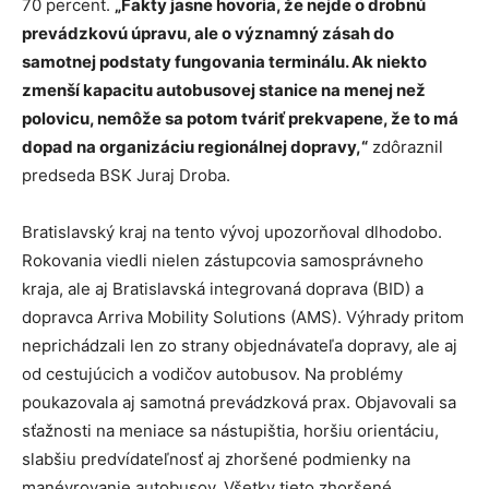
70 percent.
„Fakty jasne hovoria, že nejde o drobnú
prevádzkovú úpravu, ale o významný zásah do
samotnej podstaty fungovania terminálu. Ak niekto
zmenší kapacitu autobusovej stanice na menej než
polovicu, nemôže sa potom tváriť prekvapene, že to má
dopad na organizáciu regionálnej dopravy,“
zdôraznil
predseda BSK Juraj Droba.
Bratislavský kraj na tento vývoj upozorňoval dlhodobo.
Rokovania viedli nielen zástupcovia samosprávneho
kraja, ale aj Bratislavská integrovaná doprava (BID) a
dopravca Arriva Mobility Solutions (AMS). Výhrady pritom
neprichádzali len zo strany objednávateľa dopravy, ale aj
od cestujúcich a vodičov autobusov. Na problémy
poukazovala aj samotná prevádzková prax. Objavovali sa
sťažnosti na meniace sa nástupištia, horšiu orientáciu,
slabšiu predvídateľnosť aj zhoršené podmienky na
manévrovanie autobusov. Všetky tieto zhoršené