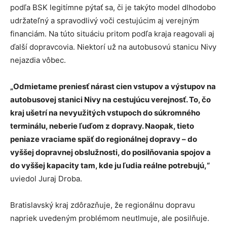
podľa BSK legitímne pýtať sa, či je takýto model dlhodobo
udržateľný a spravodlivý voči cestujúcim aj verejným
financiám. Na túto situáciu pritom podľa kraja reagovali aj
ďalší dopravcovia. Niektorí už na autobusovú stanicu Nivy
nejazdia vôbec.
„Odmietame preniesť nárast cien vstupov a výstupov na
autobusovej stanici Nivy na cestujúcu verejnosť. To, čo
kraj ušetrí na nevyužitých vstupoch do súkromného
terminálu, neberie ľuďom z dopravy. Naopak, tieto
peniaze vraciame späť do regionálnej dopravy – do
vyššej dopravnej obslužnosti, do posilňovania spojov a
do vyššej kapacity tam, kde ju ľudia reálne potrebujú,“
uviedol Juraj Droba.
Bratislavský kraj zdôrazňuje, že regionálnu dopravu
napriek uvedeným problémom neutlmuje, ale posilňuje.