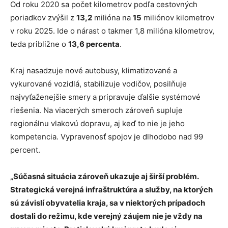
Od roku 2020 sa počet kilometrov podľa cestovných
poriadkov zvýšil z
13,2
milióna na
15
miliónov kilometrov
v roku 2025. Ide o nárast o takmer 1,8 milióna kilometrov,
teda približne o
13,6 percenta
.
Kraj nasadzuje nové autobusy, klimatizované a
vykurované vozidlá, stabilizuje vodičov, posilňuje
najvyťaženejšie smery a pripravuje ďalšie systémové
riešenia. Na viacerých smeroch zároveň supluje
regionálnu vlakovú dopravu, aj keď to nie je jeho
kompetencia. Vypravenosť spojov je dlhodobo nad 99
percent.
„Súčasná situácia zároveň ukazuje aj širší problém.
Strategická verejná infraštruktúra a služby, na ktorých
sú závislí obyvatelia kraja, sa v niektorých prípadoch
dostali do režimu, kde verejný záujem nie je vždy na