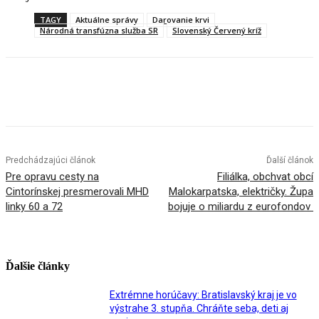
TAGY
Aktuálne správy
Darovanie krvi
Národná transfúzna služba SR
Slovenský Červený kríž
Facebook
X
Linkedin
Tumblr
Predchádzajúci článok
Ďalší článok
Pre opravu cesty na
Filiálka, obchvat obcí
Cintorínskej presmerovali MHD
Malokarpatska, električky. Župa
linky 60 a 72
bojuje o miliardu z eurofondov
Ďalšie články
Extrémne horúčavy: Bratislavský kraj je vo
výstrahe 3. stupňa. Chráňte seba, deti aj