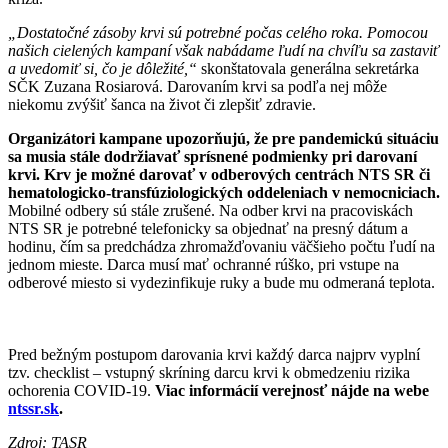
„Dostatočné zásoby krvi sú potrebné počas celého roka. Pomocou
našich cielených kampaní však nabádame ľudí na chvíľu sa zastaviť
a uvedomiť si, čo je dôležité,“
skonštatovala generálna sekretárka
SČK Zuzana Rosiarová. Darovaním krvi sa podľa nej môže
niekomu zvýšiť šanca na život či zlepšiť zdravie.
Organizátori kampane upozorňujú, že pre pandemickú situáciu
sa musia stále dodržiavať sprísnené podmienky pri darovaní
krvi. Krv je možné darovať v odberových centrách NTS SR či
hematologicko-transfúziologických oddeleniach v nemocniciach.
Mobilné odbery sú stále zrušené. Na odber krvi na pracoviskách
NTS SR je potrebné telefonicky sa objednať na presný dátum a
hodinu, čím sa predchádza zhromažďovaniu väčšieho počtu ľudí na
jednom mieste. Darca musí mať ochranné rúško, pri vstupe na
odberové miesto si vydezinfikuje ruky a bude mu odmeraná teplota.
Pred bežným postupom darovania krvi každý darca najprv vyplní
tzv. checklist – vstupný skríning darcu krvi k obmedzeniu rizika
ochorenia COVID-19.
Viac informácií verejnosť nájde na webe
ntssr.sk
.
Zdroj: TASR