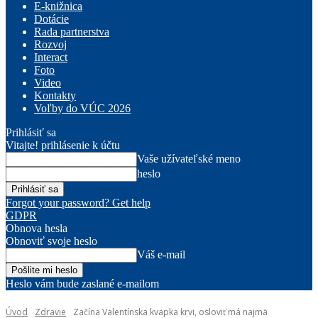
E-knižnica
Dotácie
Rada partnerstva
Rozvoj
Interact
Foto
Video
Kontakty
Voľby do VÚC 2026
Prihlásiť sa
Vitajte! prihlásenie k účtu
Vaše užívateľské meno
heslo
Forgot your password? Get help
GDPR
Obnova hesla
Obnoviť svoje heslo
Váš e-mail
Heslo vám bude zaslané e-mailom
Úvod
Zdravie
Začína Valentínska kvapka krvi, osloviť má najmä