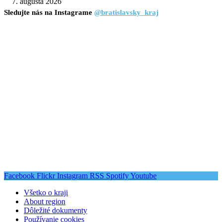
7. augusta 2026
Sledujte nás na Instagrame
@bratislavsky_kraj
Facebook
Flickr
Instagram
RSS
Spotify
Youtube
Všetko o kraji
About region
Dôležité dokumenty
Používanie cookies