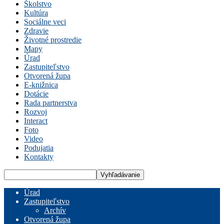
Školstvo
Kultúra
Sociálne veci
Zdravie
Životné prostredie
Mapy
Úrad
Zastupiteľstvo
Otvorená župa
E-knižnica
Dotácie
Rada partnerstva
Rozvoj
Interact
Foto
Video
Podujatia
Kontakty
Úrad
Zastupiteľstvo
Archív
Otvorená župa