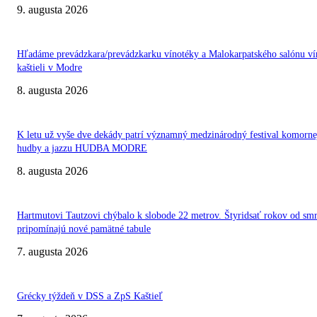
9. augusta 2026
Hľadáme prevádzkara/prevádzkarku vínotéky a Malokarpatského salónu ví
kaštieli v Modre
8. augusta 2026
K letu už vyše dve dekády patrí významný medzinárodný festival komorne
hudby a jazzu HUDBA MODRE
8. augusta 2026
Hartmutovi Tautzovi chýbalo k slobode 22 metrov. Štyridsať rokov od smr
pripomínajú nové pamätné tabule
7. augusta 2026
Grécky týždeň v DSS a ZpS Kaštieľ