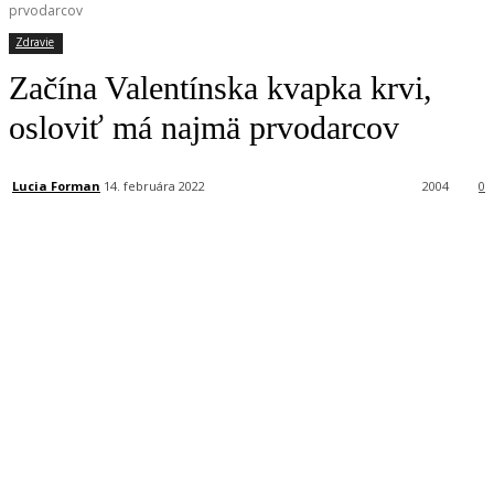
prvodarcov
Zdravie
Začína Valentínska kvapka krvi,
osloviť má najmä prvodarcov
Lucia Forman
14. februára 2022
2004
0
Facebook
X
Linkedin
Tumblr