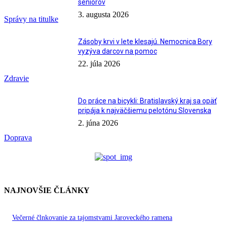
seniorov
3. augusta 2026
Správy na titulke
Zásoby krvi v lete klesajú. Nemocnica Bory
vyzýva darcov na pomoc
22. júla 2026
Zdravie
Do práce na bicykli: Bratislavský kraj sa opäť
pripája k najväčšiemu pelotónu Slovenska
2. júna 2026
Doprava
NAJNOVŠIE ČLÁNKY
Večerné člnkovanie za tajomstvami Jaroveckého ramena