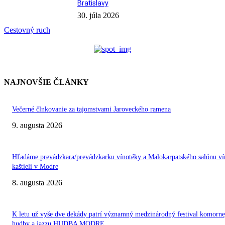
Bratislavy
30. júla 2026
Cestovný ruch
NAJNOVŠIE ČLÁNKY
Večerné člnkovanie za tajomstvami Jaroveckého ramena
9. augusta 2026
Hľadáme prevádzkara/prevádzkarku vínotéky a Malokarpatského salónu ví
kaštieli v Modre
8. augusta 2026
K letu už vyše dve dekády patrí významný medzinárodný festival komorne
hudby a jazzu HUDBA MODRE