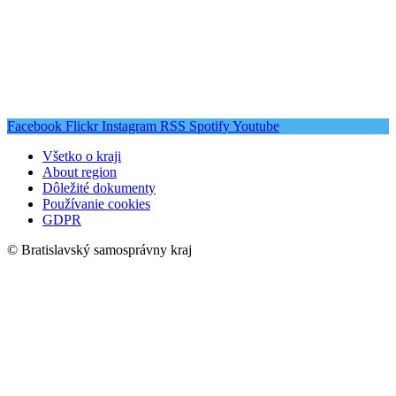
Facebook
Flickr
Instagram
RSS
Spotify
Youtube
Všetko o kraji
About region
Dôležité dokumenty
Používanie cookies
GDPR
© Bratislavský samosprávny kraj