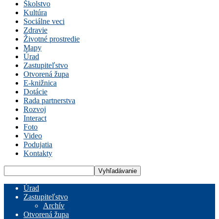
Školstvo
Kultúra
Sociálne veci
Zdravie
Životné prostredie
Mapy
Úrad
Zastupiteľstvo
Otvorená župa
E-knižnica
Dotácie
Rada partnerstva
Rozvoj
Interact
Foto
Video
Podujatia
Kontakty
Úrad
Zastupiteľstvo
Archív
Otvorená župa