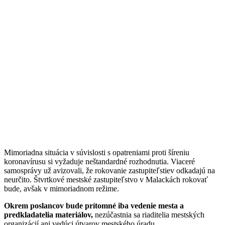
Mimoriadna situácia v súvislosti s opatreniami proti šíreniu
koronavírusu si vyžaduje neštandardné rozhodnutia. Viaceré
samosprávy už avizovali, že rokovanie zastupiteľstiev odkadajú na
neurčito. Štvrtkové mestské zastupiteľstvo v Malackách rokovať
bude, avšak v mimoriadnom režime.
Okrem poslancov bude prítomné iba vedenie mesta a
predkladatelia materiálov,
nezúčastnia sa riaditelia mestských
organizácií ani vedúci útvarov mestského úradu.