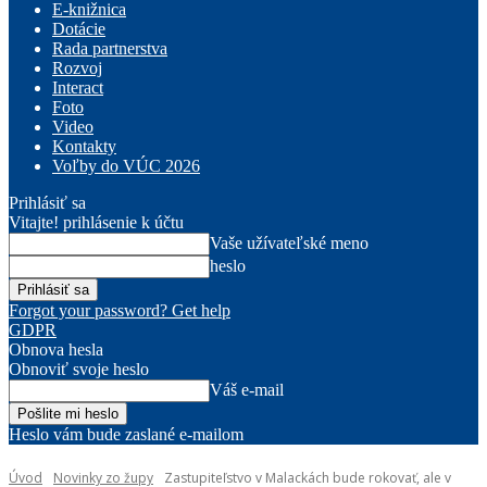
E-knižnica
Dotácie
Rada partnerstva
Rozvoj
Interact
Foto
Video
Kontakty
Voľby do VÚC 2026
Prihlásiť sa
Vitajte! prihlásenie k účtu
Vaše užívateľské meno
heslo
Forgot your password? Get help
GDPR
Obnova hesla
Obnoviť svoje heslo
Váš e-mail
Heslo vám bude zaslané e-mailom
Úvod
Novinky zo župy
Zastupiteľstvo v Malackách bude rokovať, ale v