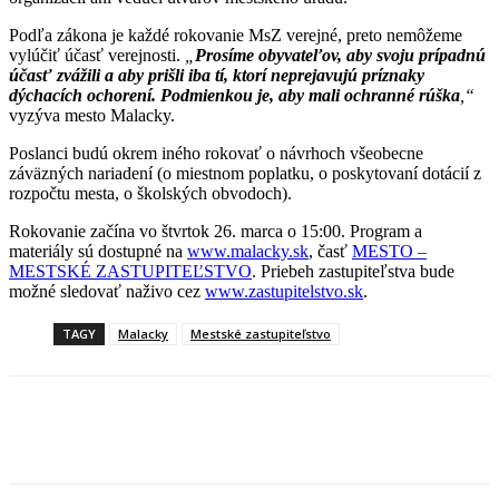
Podľa zákona je každé rokovanie MsZ verejné, preto nemôžeme
vylúčiť účasť verejnosti.
„
Prosíme obyvateľov, aby svoju prípadnú
účasť zvážili a aby prišli iba tí, ktorí neprejavujú príznaky
dýchacích ochorení. Podmienkou je, aby mali ochranné rúška
,“
vyzýva mesto Malacky.
Poslanci budú okrem iného rokovať o návrhoch všeobecne
záväzných nariadení (o miestnom poplatku, o poskytovaní dotácií z
rozpočtu mesta, o školských obvodoch).
Rokovanie začína vo štvrtok 26. marca o 15:00. Program a
materiály sú dostupné na
www.malacky.sk
, časť
MESTO –
MESTSKÉ ZASTUPITEĽSTVO
. Priebeh zastupiteľstva bude
možné sledovať naživo cez
www.zastupitelstvo.sk
.
TAGY
Malacky
Mestské zastupiteľstvo
Facebook
X
Linkedin
Tumblr