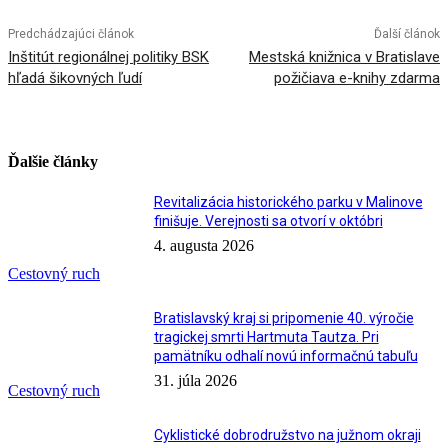
Predchádzajúci článok
Ďalší článok
Inštitút regionálnej politiky BSK
Mestská knižnica v Bratislave
hľadá šikovných ľudí
požičiava e-knihy zdarma
Ďalšie články
Revitalizácia historického parku v Malinove
finišuje. Verejnosti sa otvorí v októbri
4. augusta 2026
Cestovný ruch
Bratislavský kraj si pripomenie 40. výročie
tragickej smrti Hartmuta Tautza. Pri
pamätníku odhalí novú informačnú tabuľu
31. júla 2026
Cestovný ruch
Cyklistické dobrodružstvo na južnom okraji