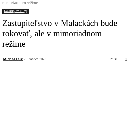
mimoriadnom režime
Novinky zo župy
Zastupiteľstvo v Malackách bude
rokovať, ale v mimoriadnom
režime
Michal Feik
25. marca 2020
2150
0
Facebook
X
Linkedin
Tumblr