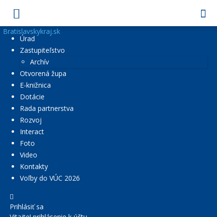
Bratislavskykraj.sk
Úrad
Zastupiteľstvo
Archív
Otvorená župa
E-knižnica
Dotácie
Rada partnerstva
Rozvoj
Interact
Foto
Video
Kontakty
Voľby do VÚC 2026
Prihlásiť sa
Vitajte! prihlásenie k účtu