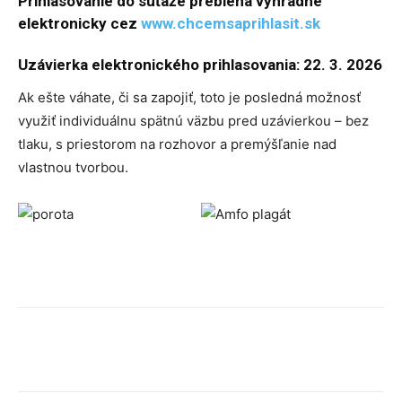
Prihlasovanie do súťaže prebieha výhradne
elektronicky cez
www.chcemsaprihlasit.sk
Uzávierka elektronického prihlasovania: 22. 3. 2026
Ak ešte váhate, či sa zapojiť, toto je posledná možnosť
využiť individuálnu spätnú väzbu pred uzávierkou – bez
tlaku, s priestorom na rozhovor a premýšľanie nad
vlastnou tvorbou.
Facebook
X
Linkedin
Tumblr