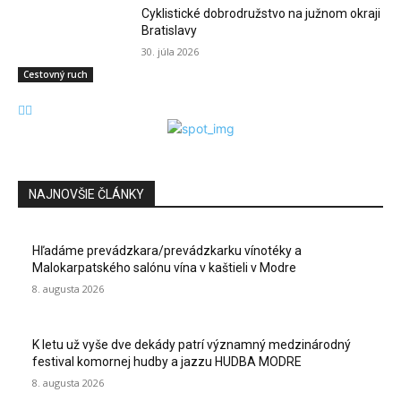
Cyklistické dobrodružstvo na južnom okraji
Bratislavy
30. júla 2026
Cestovný ruch
NAJNOVŠIE ČLÁNKY
Hľadáme prevádzkara/prevádzkarku vínotéky a
Malokarpatského salónu vína v kaštieli v Modre
8. augusta 2026
K letu už vyše dve dekády patrí významný medzinárodný
festival komornej hudby a jazzu HUDBA MODRE
8. augusta 2026