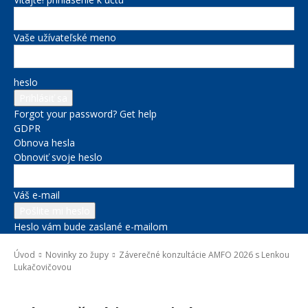
Vaše užívateľské meno
heslo
Forgot your password? Get help
GDPR
Obnova hesla
Obnoviť svoje heslo
Váš e-mail
Heslo vám bude zaslané e-mailom
Úvod
Novinky zo župy
Záverečné konzultácie AMFO 2026 s Lenkou
Lukačovičovou
Novinky zo župy