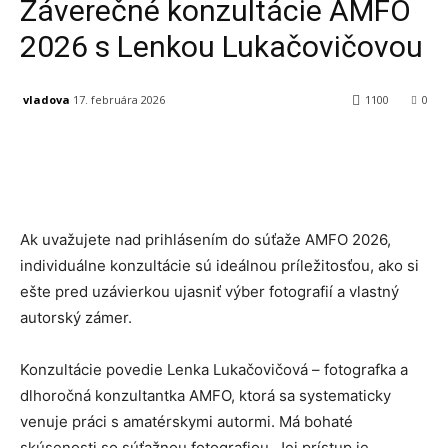
Záverečné konzultácie AMFO
2026 s Lenkou Lukačovičovou
vladova
17. februára 2026
1100
0
Facebook
X
Linkedin
Tumblr
Ak uvažujete nad prihlásením do súťaže AMFO 2026,
individuálne konzultácie sú ideálnou príležitosťou, ako si
ešte pred uzávierkou ujasniť výber fotografií a vlastný
autorský zámer.
Konzultácie povedie Lenka Lukačovičová – fotografka a
dlhoročná konzultantka AMFO, ktorá sa systematicky
venuje práci s amatérskymi autormi. Má bohaté
skúsenosti so súťažnou fotografiou. Jej prístup je