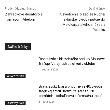
Predchádzajúci článok
Ďalší článok
Záhradkové desatoro s
Osvedčenie o zápise Ručnej
Tomášom Abelom
sklárskej výroby putuje do
Malokarpatského múzea v
Pezinku
Ďalšie články
Revitalizácia historického parku v Malinove
finišuje. Verejnosti sa otvorí v októbri
4. augusta 2026
Cestovný ruch
Bratislavský kraj si pripomenie 40. výročie
tragickej smrti Hartmuta Tautza. Pri
pamätníku odhalí novú informačnú tabuľu
31. júla 2026
Cestovný ruch