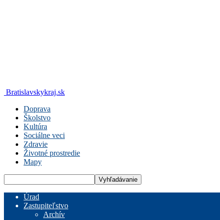
Bratislavskykraj.sk
Doprava
Školstvo
Kultúra
Sociálne veci
Zdravie
Životné prostredie
Mapy
Úrad
Zastupiteľstvo
Archív