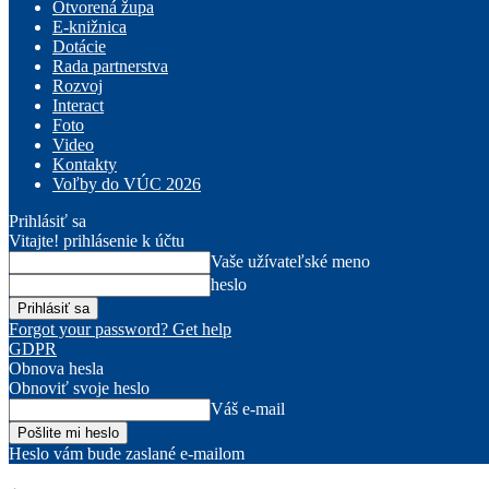
Otvorená župa
E-knižnica
Dotácie
Rada partnerstva
Rozvoj
Interact
Foto
Video
Kontakty
Voľby do VÚC 2026
Prihlásiť sa
Vitajte! prihlásenie k účtu
Vaše užívateľské meno
heslo
Forgot your password? Get help
GDPR
Obnova hesla
Obnoviť svoje heslo
Váš e-mail
Heslo vám bude zaslané e-mailom