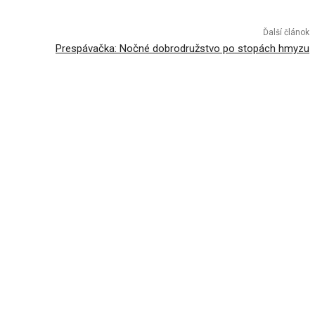
Ďalší článok
Prespávačka: Nočné dobrodružstvo po stopách hmyzu