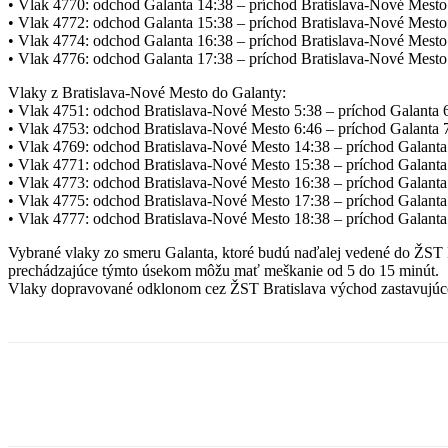
• Vlak 4770: odchod Galanta 14:38 – príchod Bratislava-Nové Mesto
• Vlak 4772: odchod Galanta 15:38 – príchod Bratislava-Nové Mesto
• Vlak 4774: odchod Galanta 16:38 – príchod Bratislava-Nové Mesto
• Vlak 4776: odchod Galanta 17:38 – príchod Bratislava-Nové Mesto
Vlaky z Bratislava-Nové Mesto do Galanty:
• Vlak 4751: odchod Bratislava-Nové Mesto 5:38 – príchod Galanta 
• Vlak 4753: odchod Bratislava-Nové Mesto 6:46 – príchod Galanta 
• Vlak 4769: odchod Bratislava-Nové Mesto 14:38 – príchod Galanta
• Vlak 4771: odchod Bratislava-Nové Mesto 15:38 – príchod Galanta
• Vlak 4773: odchod Bratislava-Nové Mesto 16:38 – príchod Galanta
• Vlak 4775: odchod Bratislava-Nové Mesto 17:38 – príchod Galanta
• Vlak 4777: odchod Bratislava-Nové Mesto 18:38 – príchod Galanta
Vybrané vlaky zo smeru Galanta, ktoré budú naďalej vedené do ŽST Br
prechádzajúce týmto úsekom môžu mať meškanie od 5 do 15 minút.
Vlaky dopravované odklonom cez ŽST Bratislava východ zastavujúce na
Facebook
X
Linkedin
Tumblr