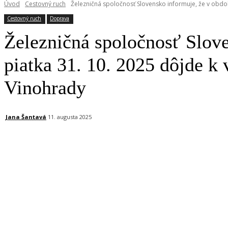
Úvod
Cestovný ruch
Železničná spoločnosť Slovensko informuje, že v obdob
Cestovný ruch
Doprava
Železničná spoločnosť Slove
piatka 31. 10. 2025 dôjde k 
Vinohrady
Jana Šantavá
11. augusta 2025
Facebook
X
Linkedin
Tumblr