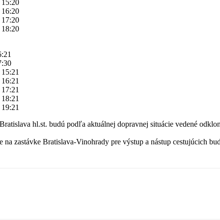
 15:20
 16:20
 17:20
 18:20
6:21
7:30
 15:21
 16:21
 17:21
 18:21
 19:21
atislava hl.st. budú podľa aktuálnej dopravnej situácie vedené odklo
 zastávke Bratislava-Vinohrady pre výstup a nástup cestujúcich budú v