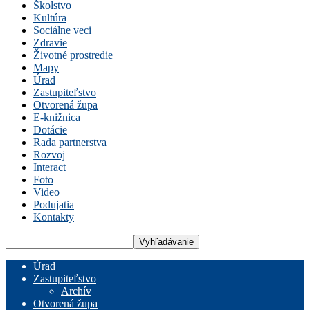
Školstvo
Kultúra
Sociálne veci
Zdravie
Životné prostredie
Mapy
Úrad
Zastupiteľstvo
Otvorená župa
E-knižnica
Dotácie
Rada partnerstva
Rozvoj
Interact
Foto
Video
Podujatia
Kontakty
Úrad
Zastupiteľstvo
Archív
Otvorená župa