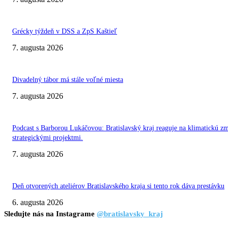
Grécky týždeň v DSS a ZpS Kaštieľ
7. augusta 2026
Divadelný tábor má stále voľné miesta
7. augusta 2026
Podcast s Barborou Lukáčovou: Bratislavský kraj reaguje na klimatickú z
strategickými projektmi.
7. augusta 2026
Deň otvorených ateliérov Bratislavského kraja si tento rok dáva prestávku
6. augusta 2026
Sledujte nás na Instagrame
@bratislavsky_kraj