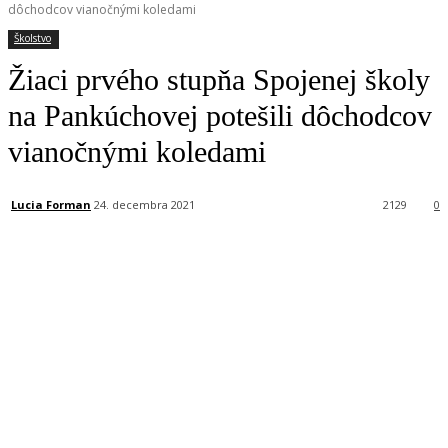
dôchodcov vianočnými koledami
Školstvo
Žiaci prvého stupňa Spojenej školy
na Pankúchovej potešili dôchodcov
vianočnými koledami
Lucia Forman
24. decembra 2021
2129
0
Facebook
X
Linkedin
Tumblr