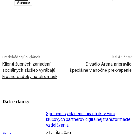
Vianoce
Facebook
X
Linkedin
Tumblr
Predchádzajúci článok
Ďalší článok
Klienti župných zariadení
Divadlo Aréna pripravilo
sociálnych služieb vyrábajú
špeciálne vianočné prekvapenie
krásne ozdoby na stromček
Ďalšie články
Spoločné vyhlásenie účastníkov Fóra
kľúčových partnerov digitálnej transformácie
vzdelávania
31. júla 2026