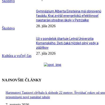
Školstvo
Gymnázium Alberta Einsteina má obnovenú
fasádu. Kraj zvýšil energetickú efektívnosť
najstaršej strednej školy v Petržalke
28. júla 2026
Školstvo
Už v pondelok štartuje Letná Univerzita
Komenského. Deti čaká týždeň plný vedy a
zážitkov
27. júla 2026
Kultúra a voľný čas
NAJNOVŠIE ČLÁNKY
Hartmutovi Tautzovi chýbalo k slobode 22 metrov. Štyridsať rokov od smr
pripomínajú nové pamätné tabule
7. augusta 2026