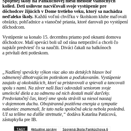
Spojenej školy na Pankúchovej niesli melódie vianočných
kolied. Deti
usilovne nacvičovali svoje vystúpenie pre
dôchodcov žijúcich v Dome tretieho veku, ktorý sa nachádza
neďaleko školy.
Každú voľnú chvíľku v školskom klube maľovali
obrázky, pohľadnice a vianočné priania, ktoré darovali po vystúpení
dôchodcom.
Vystúpenie sa konalo 15. decembra priamo pod oknami domova
dôchodcov. Malí speváci boli už od rána netrpezliví a chceli čo
najskôr predviesť čo sa naučili. Diváci čakali na balkónoch
a privítali deti potleskom.
„Nadšený spevácky výkon viac ako sto detských hlasov bol
odmenený dlhotrvajúcim potleskom a poďakovaním. Vystúpenie
zaujalo aj okoloidúcich, ktorí sa pristavovali a spievali a tancovali
spolu s nami. Na záver naši žiaci odovzdali seniorom svoje
umelecké diela a za odmenu od nich dostali malé darčeky.
Predsviatočný čas, ktorý sme spolu strávili sa niesol naozaj
v dojemnom duchu. Obojstranná pozitívna energia a sympatie
nakoniec znamenali, že tato naša spoločná akcia nebola posledná.
Už sa tešíme na ďalšie stretnutie,“
dodáva Katarína Patúcová,
zástupkyňa pre IB.
TAGY
Aktuálne správy
Spojená škola Pankúchova 6