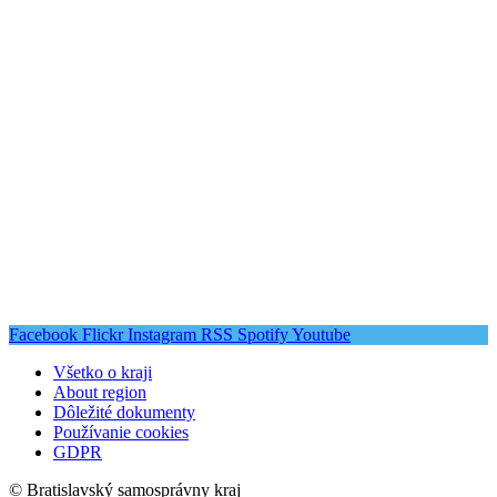
Facebook
Flickr
Instagram
RSS
Spotify
Youtube
Všetko o kraji
About region
Dôležité dokumenty
Používanie cookies
GDPR
© Bratislavský samosprávny kraj