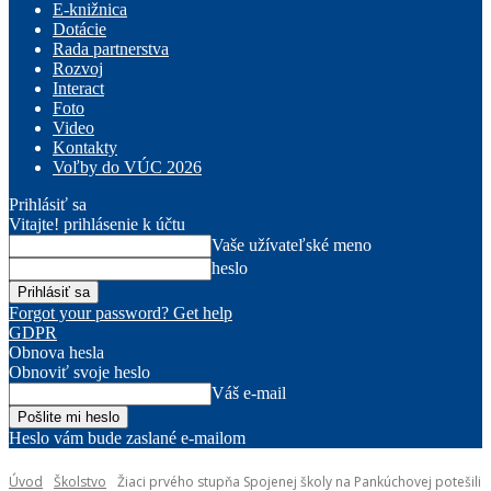
E-knižnica
Dotácie
Rada partnerstva
Rozvoj
Interact
Foto
Video
Kontakty
Voľby do VÚC 2026
Prihlásiť sa
Vitajte! prihlásenie k účtu
Vaše užívateľské meno
heslo
Forgot your password? Get help
GDPR
Obnova hesla
Obnoviť svoje heslo
Váš e-mail
Heslo vám bude zaslané e-mailom
Úvod
Školstvo
Žiaci prvého stupňa Spojenej školy na Pankúchovej potešili