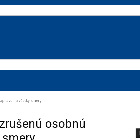
opravu na všetky smery
 zrušenú osobnú
y smery