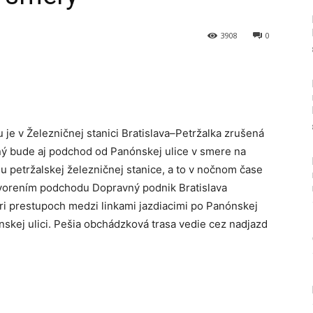
3908
0
Tumblr
u je v Železničnej stanici Bratislava–Petržalka zrušená
ý bude aj podchod od Panónskej ulice v smere na
lu petržalskej železničnej stanice, a to v nočnom čase
atvorením podchodu Dopravný podnik Bratislava
pri prestupoch medzi linkami jazdiacimi po Panónskej
anskej ulici. Pešia obchádzková trasa vedie cez nadjazd