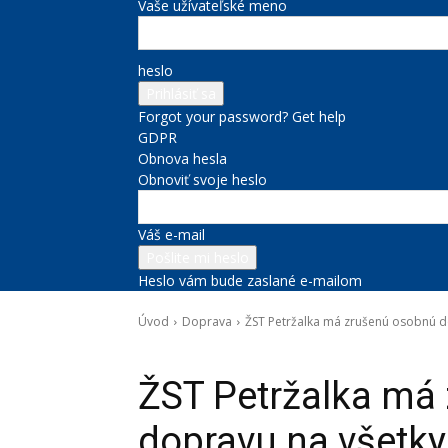
Vaše užívateľské meno
heslo
Forgot your password? Get help
GDPR
Obnova hesla
Obnoviť svoje heslo
Váš e-mail
Heslo vám bude zaslané e-mailom
Úvod
Doprava
ŽST Petržalka má zrušenú osobnú d
Doprava
ŽST Petržalka má
dopravu na všetk