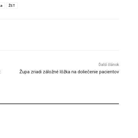
ka
ŽST
Tumblr
Ďalší článok
.
Župa zriadi záložné lôžka na doliečenie pacientov