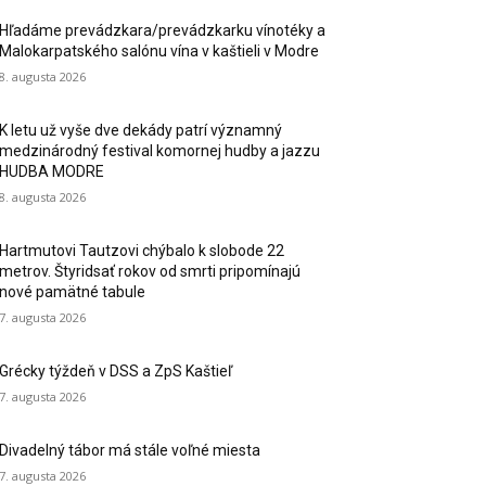
Hľadáme prevádzkara/prevádzkarku vínotéky a
Malokarpatského salónu vína v kaštieli v Modre
8. augusta 2026
K letu už vyše dve dekády patrí významný
medzinárodný festival komornej hudby a jazzu
HUDBA MODRE
8. augusta 2026
Hartmutovi Tautzovi chýbalo k slobode 22
metrov. Štyridsať rokov od smrti pripomínajú
nové pamätné tabule
7. augusta 2026
Grécky týždeň v DSS a ZpS Kaštieľ
7. augusta 2026
Divadelný tábor má stále voľné miesta
7. augusta 2026