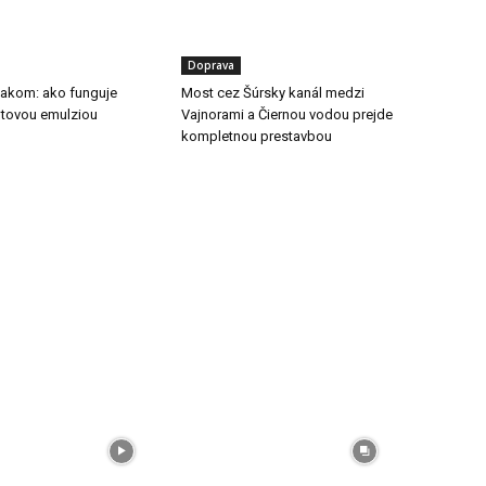
Doprava
tlakom: ako funguje
Most cez Šúrsky kanál medzi
ltovou emulziou
Vajnorami a Čiernou vodou prejde
kompletnou prestavbou