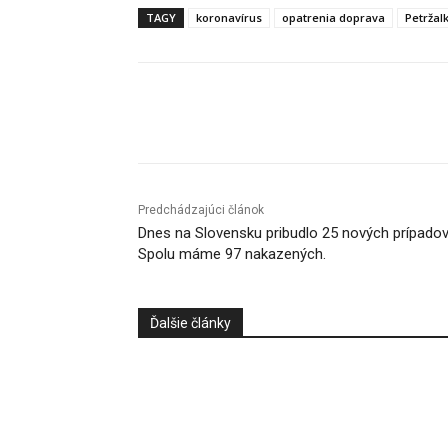
TAGY
koronavírus
opatrenia doprava
Petržal
Facebook
X
Linkedin
Predchádzajúci článok
Dnes na Slovensku pribudlo 25 nových prípadov
Spolu máme 97 nakazených.
Ďalšie články