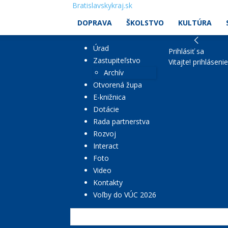
Bratislavskykraj.sk
DOPRAVA
ŠKOLSTVO
KULTÚRA
Úrad
Prihlásiť sa
Zastupiteľstvo
Vitajte! prihláseni
Archív
Otvorená župa
E-knižnica
Dotácie
Rada partnerstva
Rozvoj
Interact
Foto
Video
Kontakty
Voľby do VÚC 2026