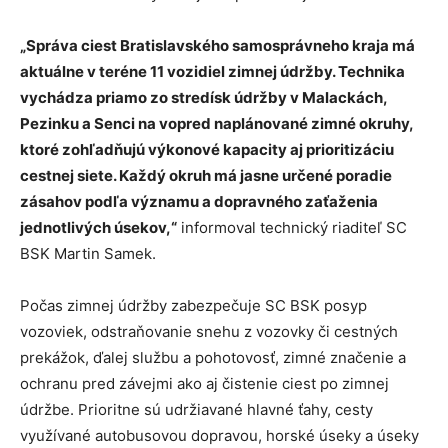
„Správa ciest Bratislavského samosprávneho kraja má
aktuálne v teréne 11 vozidiel zimnej údržby. Technika
vychádza priamo zo stredísk údržby v Malackách,
Pezinku a Senci na vopred naplánované zimné okruhy,
ktoré zohľadňujú výkonové kapacity aj prioritizáciu
cestnej siete. Každý okruh má jasne určené poradie
zásahov podľa významu a dopravného zaťaženia
jednotlivých úsekov,“
informoval technický riaditeľ SC
BSK Martin Samek.
Počas zimnej údržby zabezpečuje SC BSK posyp
vozoviek, odstraňovanie snehu z vozovky či cestných
prekážok, ďalej službu a pohotovosť, zimné značenie a
ochranu pred závejmi ako aj čistenie ciest po zimnej
údržbe. Prioritne sú udržiavané hlavné ťahy, cesty
využívané autobusovou dopravou, horské úseky a úseky