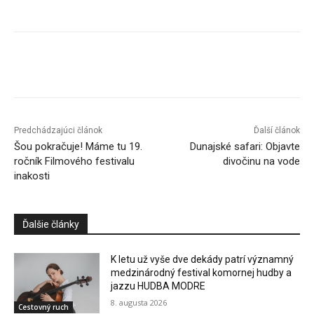
Facebook
X
Linkedin
Tumblr
Predchádzajúci článok
Ďalší článok
Šou pokračuje! Máme tu 19.
Dunajské safari: Objavte
ročník Filmového festivalu
divočinu na vode
inakosti
Ďalšie články
K letu už vyše dve dekády patrí významný
medzinárodný festival komornej hudby a
jazzu HUDBA MODRE
8. augusta 2026
Cestovný ruch