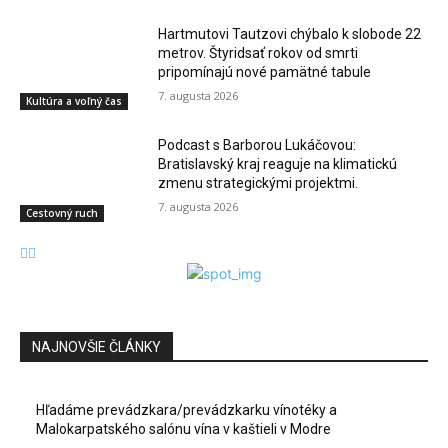
Hartmutovi Tautzovi chýbalo k slobode 22
metrov. Štyridsať rokov od smrti
pripomínajú nové pamätné tabule
7. augusta 2026
Kultúra a voľný čas
Podcast s Barborou Lukáčovou:
Bratislavský kraj reaguje na klimatickú
zmenu strategickými projektmi.
7. augusta 2026
Cestovný ruch
NAJNOVŠIE ČLÁNKY
Hľadáme prevádzkara/prevádzkarku vínotéky a
Malokarpatského salónu vína v kaštieli v Modre