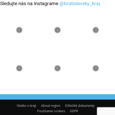
Sledujte nás na Instagrame
@bratislavsky_kraj
Facebook
Flickr
Instagram
RSS
Spotify
Youtube
Všetko o kraji
About region
Dôležité dokumenty
Používanie cookies
GDPR