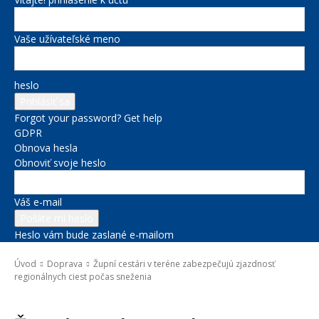
Vaše užívateľské meno
heslo
Forgot your password? Get help
GDPR
Obnova hesla
Obnoviť svoje heslo
Váš e-mail
Heslo vám bude zaslané e-mailom
Úvod
Doprava
Župní cestári v teréne zabezpečujú zjazdnosť
regionálnych ciest počas sneženia
Doprava
Novinky zo župy
Správy na titulke