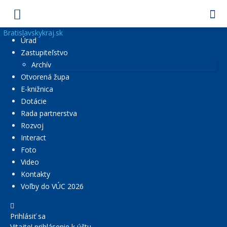
Bratislavskykraj.sk
Úrad
Zastupiteľstvo
Archív
Otvorená župa
E-knižnica
Dotácie
Rada partnerstva
Rozvoj
Interact
Foto
Video
Kontakty
Voľby do VÚC 2026
Prihlásiť sa
Vitajte! prihlásenie k účtu