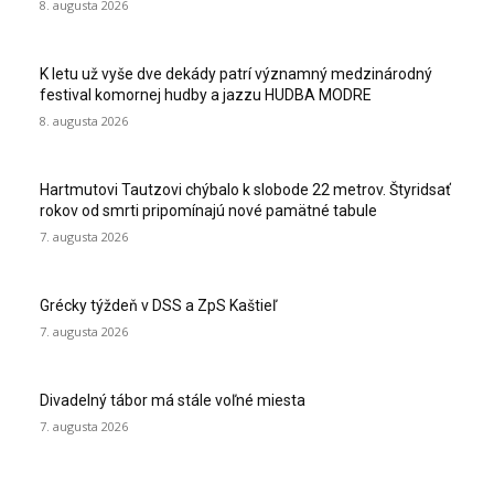
8. augusta 2026
K letu už vyše dve dekády patrí významný medzinárodný
festival komornej hudby a jazzu HUDBA MODRE
8. augusta 2026
Hartmutovi Tautzovi chýbalo k slobode 22 metrov. Štyridsať
rokov od smrti pripomínajú nové pamätné tabule
7. augusta 2026
Grécky týždeň v DSS a ZpS Kaštieľ
7. augusta 2026
Divadelný tábor má stále voľné miesta
7. augusta 2026