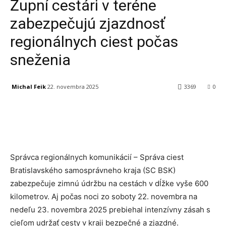
Župní cestári v teréne
zabezpečujú zjazdnosť
regionálnych ciest počas
sneženia
Michal Feik
22. novembra 2025
3369
0
Facebook
X
Linkedin
Tumblr
Správca regionálnych komunikácií – Správa ciest
Bratislavského samosprávneho kraja (SC BSK)
zabezpečuje zimnú údržbu na cestách v dĺžke vyše 600
kilometrov. Aj počas noci zo soboty 22. novembra na
nedeľu 23. novembra 2025 prebiehal intenzívny zásah s
cieľom udržať cesty v kraji bezpečné a zjazdné.