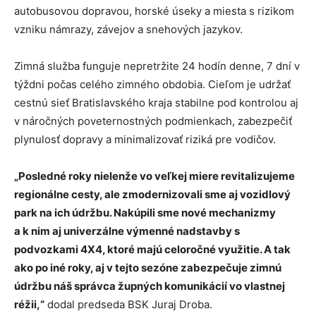
autobusovou dopravou, horské úseky a miesta s rizikom
vzniku námrazy, závejov a snehových jazykov.
Zimná služba funguje nepretržite 24 hodín denne, 7 dní v
týždni počas celého zimného obdobia. Cieľom je udržať
cestnú sieť Bratislavského kraja stabilne pod kontrolou aj
v náročných poveternostných podmienkach, zabezpečiť
plynulosť dopravy a minimalizovať riziká pre vodičov.
„Posledné roky nielenže vo veľkej miere revitalizujeme
regionálne cesty, ale zmodernizovali sme aj vozidlový
park na ich údržbu. Nakúpili sme nové mechanizmy
a k nim aj univerzálne výmenné nadstavby s
podvozkami 4X4, ktoré majú celoročné využitie. A tak
ako po iné roky, aj v tejto sezóne zabezpečuje zimnú
údržbu náš správca župných komunikácií vo vlastnej
réžii,“
dodal predseda BSK Juraj Droba.