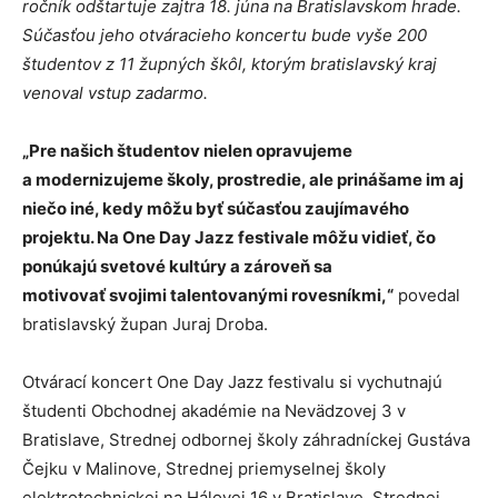
ročník odštartuje zajtra 18. júna na Bratislavskom hrade.
Súčasťou jeho otváracieho koncertu bude vyše 200
študentov z 11 župných škôl, ktorým bratislavský kraj
venoval vstup zadarmo.
„Pre našich študentov nielen opravujeme
a modernizujeme školy, prostredie, ale prinášame im aj
niečo iné, kedy môžu byť súčasťou zaujímavého
projektu.
Na One Day Jazz festivale môžu vidieť, čo
ponúkajú svetové kultúry a zároveň sa
motivovať svojimi talentovanými rovesníkmi,“
povedal
bratislavský župan Juraj Droba.
Otvárací koncert One Day Jazz festivalu si vychutnajú
študenti Obchodnej akadémie na Nevädzovej 3 v
Bratislave, Strednej odbornej školy záhradníckej Gustáva
Čejku v Malinove,
Strednej priemyselnej školy
elektrotechnickej na Hálovej 16 v Bratislave
, Strednej