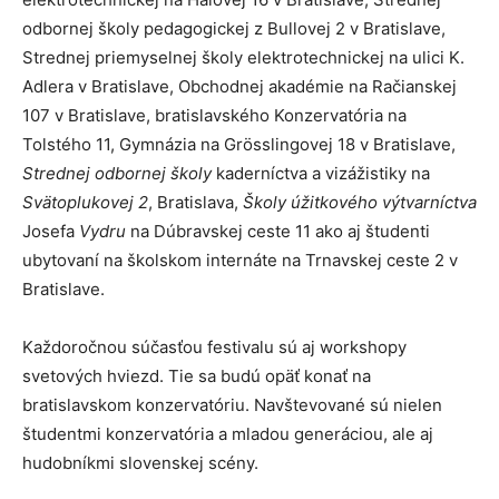
odbornej školy pedagogickej z Bullovej 2 v Bratislave,
Strednej priemyselnej školy elektrotechnickej na ulici K.
Adlera v Bratislave, Obchodnej akadémie na Račianskej
107 v Bratislave, bratislavského Konzervatória na
Tolstého 11, Gymnázia na Grösslingovej 18 v Bratislave,
Strednej odbornej školy
kaderníctva a vizážistiky na
Svätoplukovej
2
, Bratislava
,
Školy úžitkového výtvarníctva
Josefa
Vydru
na Dúbravskej ceste 11
ako aj študenti
ubytovaní na školskom internáte na Trnavskej ceste 2 v
Bratislave.
Každoročnou súčasťou festivalu sú aj workshopy
svetových hviezd. Tie sa budú opäť konať na
bratislavskom konzervatóriu. Navštevované sú nielen
študentmi konzervatória a mladou generáciou, ale aj
hudobníkmi slovenskej scény.