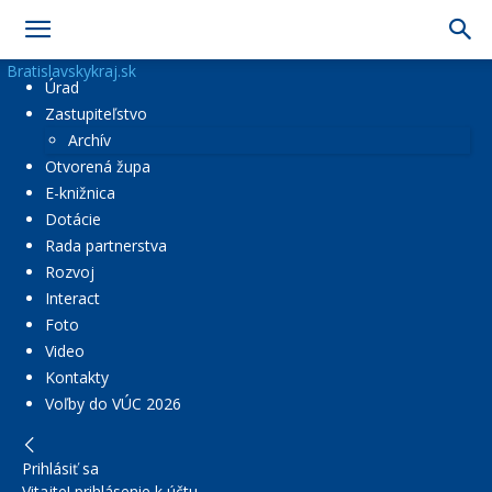
Bratislavskykraj.sk
Úrad
Zastupiteľstvo
Archív
Otvorená župa
E-knižnica
Dotácie
Rada partnerstva
Rozvoj
Interact
Foto
Video
Kontakty
Voľby do VÚC 2026
Prihlásiť sa
Vitajte! prihlásenie k účtu