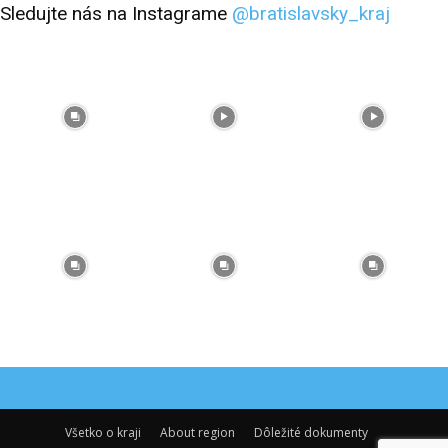
Sledujte nás na Instagrame
@bratislavsky_kraj
Facebook
Flickr
Instagram
RSS
Spotify
Youtube
Všetko o kraji
About region
Dôležité dokumenty