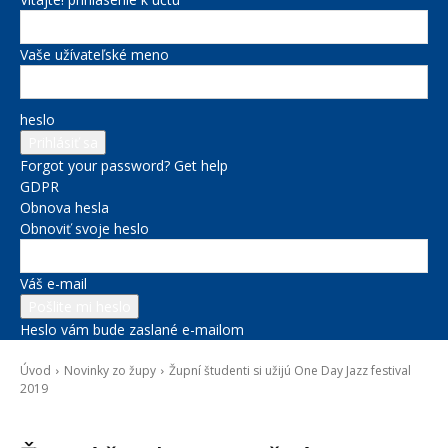
Vaše užívateľské meno
heslo
Forgot your password? Get help
GDPR
Obnova hesla
Obnoviť svoje heslo
Váš e-mail
Heslo vám bude zaslané e-mailom
Úvod
Novinky zo župy
Župní študenti si užijú One Day Jazz festival
2019
Novinky zo župy