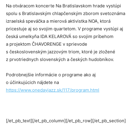
Na otváracom koncerte Na Bratislavskom hrade vystúpi
spolu s Bratislavským chlapčenským zborom svetoznáma
izraelská speváčka a mierová aktivistka NOA, ktorá
pricestuje aj so svojim quartetom. V programe vystúpi aj
česká umelkyňa IDA KELAROVÁ so svojim príbehom
a projektom ČHAVORENGE v sprievode
s československým jazzovým triom, ktoré je zložené
z prvotriednych slovenských a českých hudobníkov.
Podrobnejšie informácie o programe ako aj
o účinkujúcich nájdete na
https://www.onedayjazz.sk/117/program.html
[/et_pb_text][/et_pb_column][/et_pb_row][/et_pb_section]