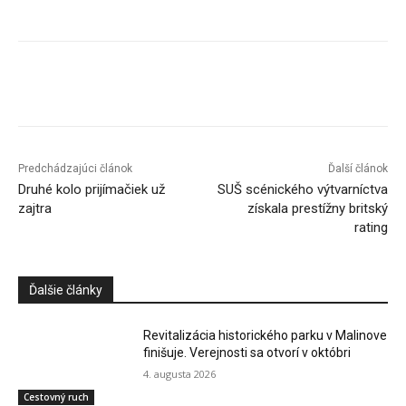
Facebook
X
Linkedin
Tumblr
Predchádzajúci článok
Ďalší článok
Druhé kolo prijímačiek už
SUŠ scénického výtvarníctva
zajtra
získala prestížny britský
rating
Ďalšie články
Revitalizácia historického parku v Malinove
finišuje. Verejnosti sa otvorí v októbri
4. augusta 2026
Cestovný ruch