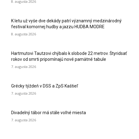
8. augusta 2026
K letu už vyše dve dekády patrí významný medzinárodný
festival komornej hudby a jazzu HUDBA MODRE
8. augusta 2026
Hartmutovi Tautzovi chýbalo k slobode 22 metrov. Štyridsať
rokov od smrti pripomínajú nové pamätné tabule
7. augusta 2026
Grécky týždeň v DSS a ZpS Kaštieľ
7. augusta 2026
Divadelný tábor má stále voľné miesta
7. augusta 2026