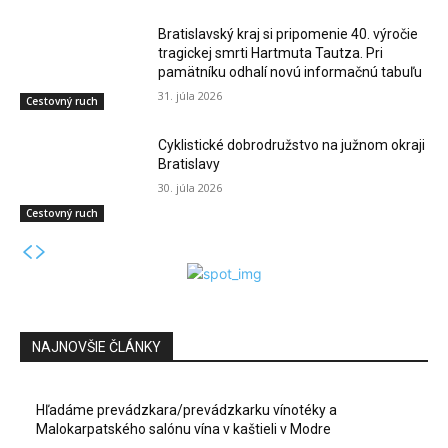
Bratislavský kraj si pripomenie 40. výročie
tragickej smrti Hartmuta Tautza. Pri
pamätníku odhalí novú informačnú tabuľu
31. júla 2026
Cestovný ruch
Cyklistické dobrodružstvo na južnom okraji
Bratislavy
30. júla 2026
Cestovný ruch
NAJNOVŠIE ČLÁNKY
Hľadáme prevádzkara/prevádzkarku vínotéky a
Malokarpatského salónu vína v kaštieli v Modre