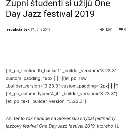
Župní študenti si užijú One
Day Jazz festival 2019
redakcia-bsk
17. júna 2019
1261
0
Facebook
X
Linkedin
Tumblr
[et_pb_section fb_built=“1″ _builder_version=“3.23.3″
custom_padding=“9px|||||“][et_pb_row
_builder_version=“3.23.3″ custom_padding=“2px|||||“]
[et_pb_column type=“4_4″ _builder_version=“3.23.3″]
[et_pb_text _builder_version=“3.23.3″]
Ani tento rok nebude na Slovensku chýbať
jedinečný
jazzový festival One Day Jazz festival 2019, ktorého 11.