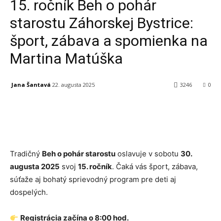
15. ročník Beh o pohár
starostu Záhorskej Bystrice:
šport, zábava a spomienka na
Martina Matúška
Jana Šantavá
22. augusta 2025
3246
0
Facebook
X
Linkedin
Tumblr
Tradičný
Beh o pohár starostu
oslavuje v sobotu
30.
augusta 2025
svoj
15. ročník
. Čaká vás šport, zábava,
súťaže aj bohatý sprievodný program pre deti aj
dospelých.
Registrácia začína o 8:00 hod.