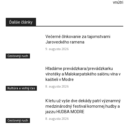
vnútri
Ďalšie články
Večerné člnkovanie za tajomstvami
Jaroveckého ramena
9. augusta 2026
Cestovný ruch
Hľadáme prevádzkara/prevádzkarku
vínotéky a Malokarpatského salónu vína v
kaštieli v Modre
8. augusta 2026
Kultúra a voľný čas
K letu už vyše dve dekády patrí významný
medzinárodný festival komornej hudby a
jazzu HUDBA MODRE
8. augusta 2026
Cestovný ruch