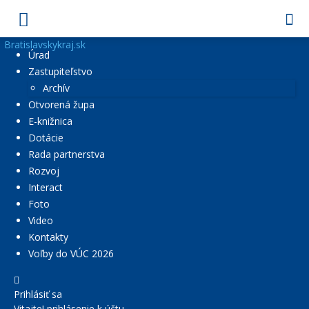
Bratislavskykraj.sk
Úrad
Zastupiteľstvo
Archív
Otvorená župa
E-knižnica
Dotácie
Rada partnerstva
Rozvoj
Interact
Foto
Video
Kontakty
Voľby do VÚC 2026
Prihlásiť sa
Vitajte! prihlásenie k účtu