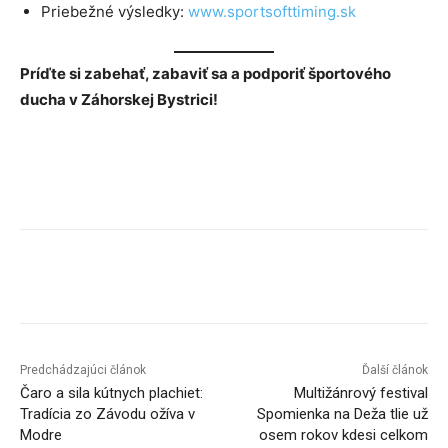
Priebežné výsledky:
www.sportsofttiming.sk
Príďte si zabehať, zabaviť sa a podporiť športového
ducha v Záhorskej Bystrici!
Facebook
X
Linkedin
Tumblr
Predchádzajúci článok
Ďalší článok
Čaro a sila kútnych plachiet:
Multižánrový festival
Tradícia zo Závodu ožíva v
Spomienka na Deža tlie už
Modre
osem rokov kdesi celkom