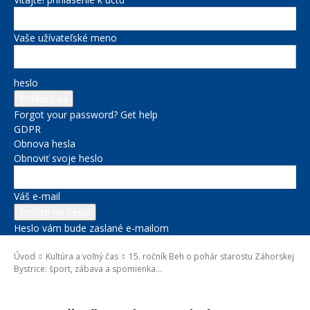
Vaše užívateľské meno
heslo
Forgot your password? Get help
GDPR
Obnova hesla
Obnoviť svoje heslo
Váš e-mail
Heslo vám bude zaslané e-mailom
Úvod
Kultúra a voľný čas
15. ročník Beh o pohár starostu Záhorskej
Bystrice: šport, zábava a spomienka...
Kultúra a voľný čas
Správy na titulke