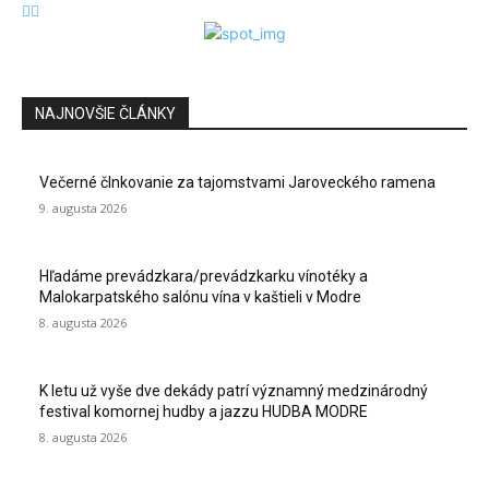
NAJNOVŠIE ČLÁNKY
Večerné člnkovanie za tajomstvami Jaroveckého ramena
9. augusta 2026
Hľadáme prevádzkara/prevádzkarku vínotéky a
Malokarpatského salónu vína v kaštieli v Modre
8. augusta 2026
K letu už vyše dve dekády patrí významný medzinárodný
festival komornej hudby a jazzu HUDBA MODRE
8. augusta 2026