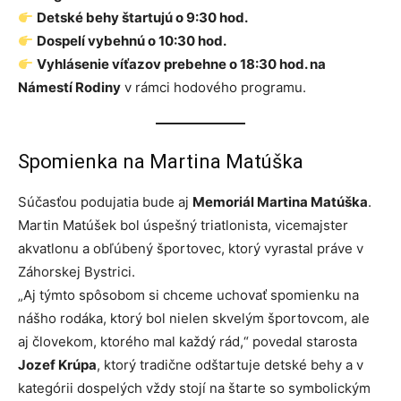
Detské behy štartujú o 9:30 hod.
Dospelí vybehnú o 10:30 hod.
Vyhlásenie víťazov prebehne o 18:30 hod. na
Námestí Rodiny
v rámci hodového programu.
Spomienka na Martina Matúška
Súčasťou podujatia bude aj
Memoriál Martina Matúška
.
Martin Matúšek bol úspešný triatlonista, vicemajster
akvatlonu a obľúbený športovec, ktorý vyrastal práve v
Záhorskej Bystrici.
„Aj týmto spôsobom si chceme uchovať spomienku na
nášho rodáka, ktorý bol nielen skvelým športovcom, ale
aj človekom, ktorého mal každý rád,“ povedal starosta
Jozef Krúpa
, ktorý tradične odštartuje detské behy a v
kategórii dospelých vždy stojí na štarte so symbolickým