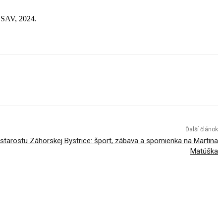
.
e SAV, 2024.
Ďalší článok
 starostu Záhorskej Bystrice: šport, zábava a spomienka na Martina
Matúška