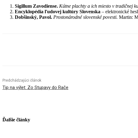
Sigillum Zavodiense.
Kútne plachty a ich miesto v tradičnej k
Encyklopédia ľudovej kultúry Slovenska
– elektronické hesl
Dobšinský, Pavol.
Prostonárodné slovenské povesti.
Martin: M
Facebook
X
Linkedin
Tumblr
Predchádzajúci článok
Tip na výlet: Zo Stupavy do Rače
Ďalšie články