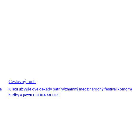
Cestovný ruch
a
K letu už vyše dve dekády patrí významný medzinárodný festival komorn
hudby a jazzu HUDBA MODRE