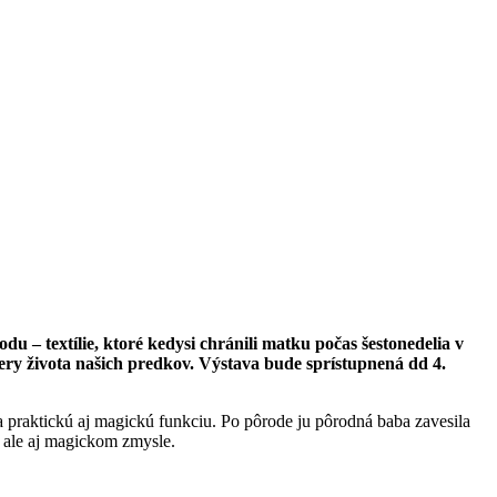
 – textílie, ktoré kedysi chránili matku počas šestonedelia v
ry života našich predkov. Výstava bude sprístupnená dd 4.
 praktickú aj magickú funkciu. Po pôrode ju pôrodná baba zavesila
, ale aj magickom zmysle.