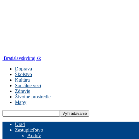
Bratislavskykraj.sk
Doprava
Školstvo
Kultúra
Sociálne veci
Zdravie
Životné prostredie
Mapy
Úrad
Zastupiteľstvo
Archív