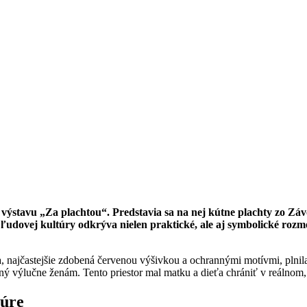
stavu „Za plachtou“. Predstavia sa na nej kútne plachty zo Závodu
dovej kultúry odkrýva nielen praktické, ale aj symbolické rozme
, najčastejšie zdobená červenou výšivkou a ochrannými motívmi, plnila
čený výlučne ženám. Tento priestor mal matku a dieťa chrániť v reálnom
túre