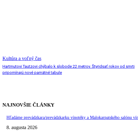
Kultúra a voľný čas
Hartmutovi Tautzovi chýbalo k slobode 22 metrov. Štyridsať rokov od smrti
pripomínajú nové pamätné tabule
NAJNOVŠIE ČLÁNKY
Hľadáme prevádzkara/prevádzkarku vínotéky a Malokarpatského salónu vín
8. augusta 2026