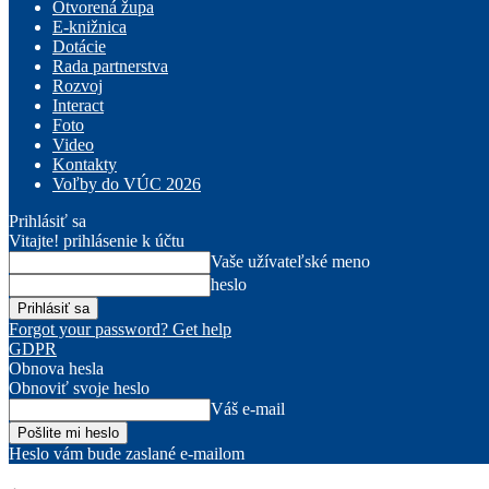
Otvorená župa
E-knižnica
Dotácie
Rada partnerstva
Rozvoj
Interact
Foto
Video
Kontakty
Voľby do VÚC 2026
Prihlásiť sa
Vitajte! prihlásenie k účtu
Vaše užívateľské meno
heslo
Forgot your password? Get help
GDPR
Obnova hesla
Obnoviť svoje heslo
Váš e-mail
Heslo vám bude zaslané e-mailom