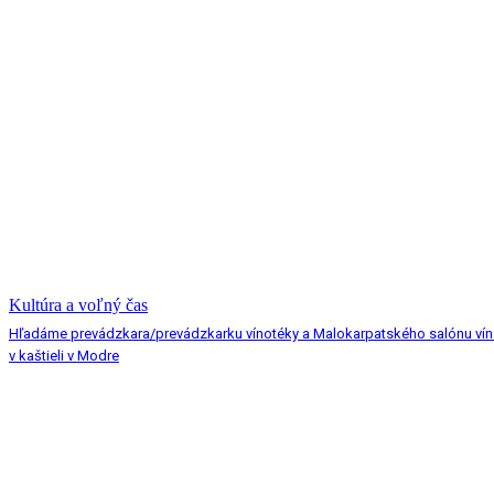
Kultúra a voľný čas
Hľadáme prevádzkara/prevádzkarku vínotéky a Malokarpatského salónu vín
v kaštieli v Modre