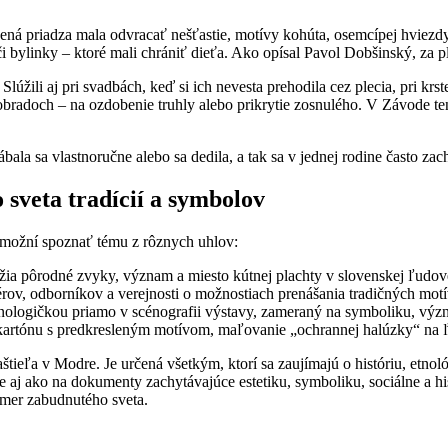
ená priadza mala odvracať nešťastie, motívy kohúta, osemcípej hviezdy
 či bylinky – ktoré mali chrániť dieťa. Ako opísal Pavol Dobšinský, za pl
úžili aj pri svadbách, keď si ich nevesta prehodila cez plecia, pri kr
bradoch – na ozdobenie truhly alebo prikrytie zosnulého. V Závode tent
la sa vlastnoručne alebo sa dedila, a tak sa v jednej rodine často zac
 sveta tradícií a symbolov
umožní spoznať tému z rôznych uhlov:
lížia pôrodné zvyky, význam a miesto kútnej plachty v slovenskej ľudove
érov, odborníkov a verejnosti o možnostiach prenášania tradičných mot
nologičkou priamo v scénografii výstavy, zameraný na symboliku, výz
 kartónu s predkresleným motívom, maľovanie „ochrannej halúzky“ na 
aštieľa v Modre. Je určená všetkým, ktorí sa zaujímajú o históriu, etn
le aj ako na dokumenty zachytávajúce estetiku, symboliku, sociálne a hi
mer zabudnutého sveta.