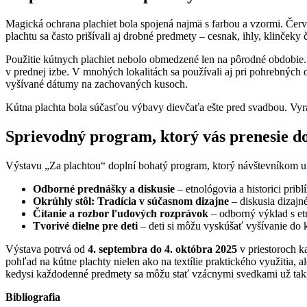
Magická ochrana plachiet bola spojená najmä s farbou a vzormi. Červ
plachtu sa často prišívali aj drobné predmety – cesnak, ihly, klinčeky
Použitie kútnych plachiet nebolo obmedzené len na pôrodné obdobie. Sl
v prednej izbe. V mnohých lokalitách sa používali aj pri pohrebných o
vyšívané dátumy na zachovaných kusoch.
Kútna plachta bola súčasťou výbavy dievčaťa ešte pred svadbou. Vyrába
Sprievodný program, ktorý vás prenesie do
Výstavu „Za plachtou“ doplní bohatý program, ktorý návštevníkom 
Odborné prednášky a diskusie
– etnológovia a historici prib
Okrúhly stôl: Tradícia v súčasnom dizajne
– diskusia dizajn
Čítanie a rozbor ľudových rozprávok
– odborný výklad s et
Tvorivé dielne pre deti
– deti si môžu vyskúšať vyšívanie do
Výstava potrvá od
4. septembra do 4. októbra 2025
v priestoroch k
pohľad na kútne plachty nielen ako na textílie praktického využitia, a
kedysi každodenné predmety sa môžu stať vzácnymi svedkami už tak
Bibliografia