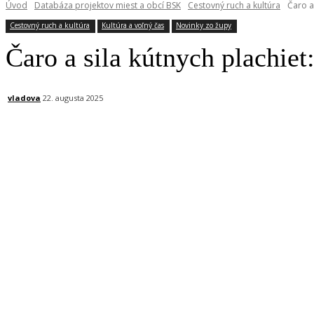
Úvod
Databáza projektov miest a obcí BSK
Cestovný ruch a kultúra
Čaro a
Cestovný ruch a kultúra
Kultúra a voľný čas
Novinky zo župy
Čaro a sila kútnych plachie
vladova
22. augusta 2025
Facebook
X
Linkedin
Tumblr