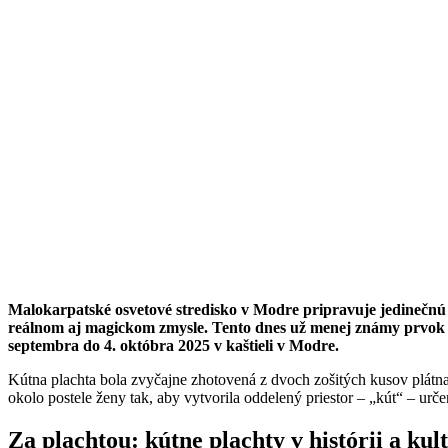
Malokarpatské osvetové stredisko v Modre pripravuje jedinečnú vý
reálnom aj magickom zmysle. Tento dnes už menej známy prvok ľu
septembra do 4. októbra 2025 v kaštieli v Modre.
Kútna plachta bola zvyčajne zhotovená z dvoch zošitých kusov plátna
okolo postele ženy tak, aby vytvorila oddelený priestor – „kút“ – ur
Za plachtou: kútne plachty v histórii a kul