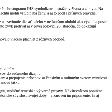
 či christogramu IHS symbolizovali strážcov života a zdravia. Na
achtu mohli vstúpiť iba ženy, a aj to podľa prísnych pravidiel.
ste na zavinutie dieťaťa alebo v neskoršom období ako výzdoba postelí
o zvyk pretrval aj v prvej polovici 20. storočia, čo dokazujú
hovalo viacero plachiet z rôznych období.
j kultúre.
ívov do súčasného dizajnu.
nam a prepojenie príbehov so ženským a rodinným svetom minulosti.
ľanovú tašku.
ológiu, tradičné remeslá a výtvarné prejavy. Návštevníkom ponúkne
storické súvislosti svojej doby – a zároveň im pripomenie, že aj