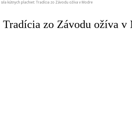
 sila kútnych plachiet: Tradícia zo Závodu ožíva v Modre
t: Tradícia zo Závodu ožíva v