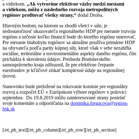
a vidiekom.
„Ak vytvoríme efektívne väzby medzi mestami
a vidiekom, môžu z následného rozvoja metropolitných
regiónov profitovať všetky strany,“
dodal Droba.
Hlavným bodom, na ktorom sa zhodli všetci v sále, je
nedostatočnosť ukazovateľa regionálneho HDP pre meranie rozvoja
regiónu a určenie koľko financií bude do ktorého regiónu smerovať.
Pre meranie blahobytu regiónov sa aktuálne používa primárne HDP
na obyvateľa podľa parity kúpnej sily, ktoré však v sebe nezahŕňa
sociálne, teritoriálne a environmentálne aspekty daného regiónu, čím
prichádza k skresleniu údajov. Predseda Bratislavského
samosprávneho kraja zdôraznil, že pre efektívne čerpanie
eurofondov je kľúčové získať komplexné údaje na regionálnej
úrovni.
Stanovisko bude preložené na rokovanie komisie pre regionálny
rozvoj a rozpočet EÚ v Európskom výbore regiónov v polovici
septembra. Do 19.8.2019 môžu zainteresované strany posielať
svoje komentáre a odporúčania na
dominika.forgacova@region-
bsk.sk
[/et_pb_text][/et_pb_column][/et_pb_row][/et_pb_section]