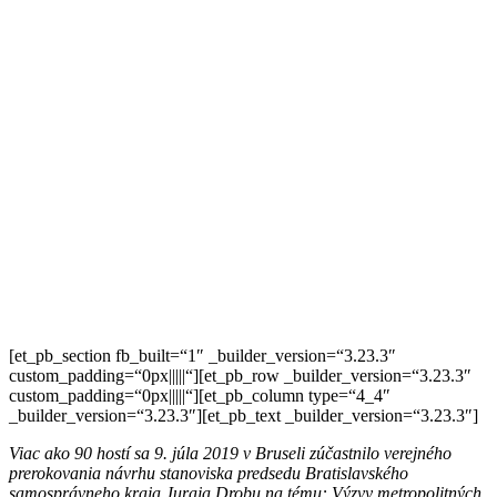
[et_pb_section fb_built=“1″ _builder_version=“3.23.3″
custom_padding=“0px|||||“][et_pb_row _builder_version=“3.23.3″
custom_padding=“0px|||||“][et_pb_column type=“4_4″
_builder_version=“3.23.3″][et_pb_text _builder_version=“3.23.3″]
Viac ako 90 hostí sa 9. júla 2019 v Bruseli zúčastnilo verejného
prerokovania návrhu stanoviska predsedu Bratislavského
samosprávneho kraja Juraja Drobu na tému: Výzvy metropolitných