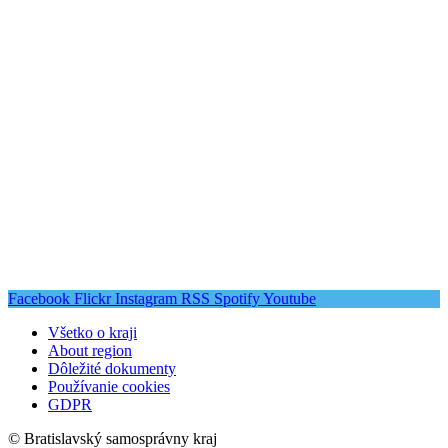
Facebook
Flickr
Instagram
RSS
Spotify
Youtube
Všetko o kraji
About region
Dôležité dokumenty
Používanie cookies
GDPR
© Bratislavský samosprávny kraj