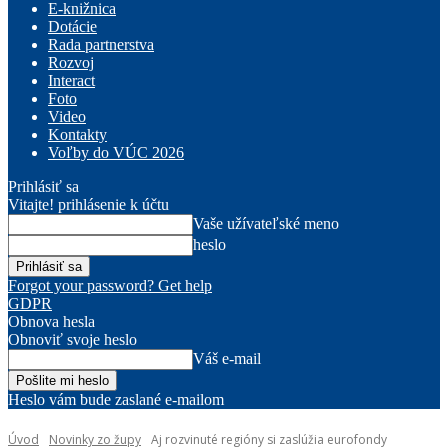
E-knižnica
Dotácie
Rada partnerstva
Rozvoj
Interact
Foto
Video
Kontakty
Voľby do VÚC 2026
Prihlásiť sa
Vitajte! prihlásenie k účtu
Vaše užívateľské meno
heslo
Forgot your password? Get help
GDPR
Obnova hesla
Obnoviť svoje heslo
Váš e-mail
Heslo vám bude zaslané e-mailom
Úvod
Novinky zo župy
Aj rozvinuté regióny si zaslúžia eurofondy