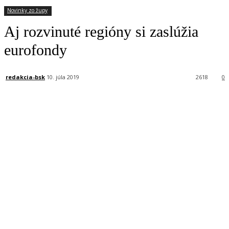
Novinky zo župy
Aj rozvinuté regióny si zaslúžia
eurofondy
redakcia-bsk
10. júla 2019
2618
0
Facebook
X
Linkedin
Tumblr