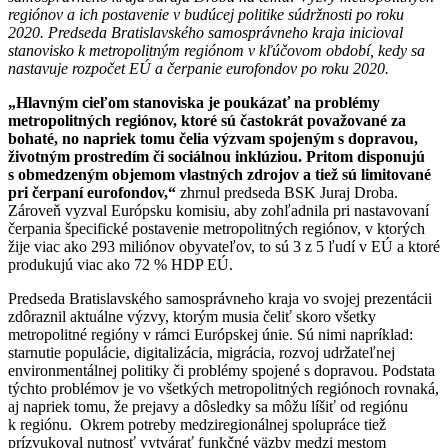
regiónov a ich postavenie v budúcej politike súdržnosti po roku
2020. Predseda Bratislavského samosprávneho kraja inicioval
stanovisko k metropolitným regiónom v kľúčovom období, kedy sa
nastavuje rozpočet EÚ a čerpanie eurofondov po roku 2020.
„Hlavným cieľom stanoviska je poukázať na problémy
metropolitných regiónov, ktoré sú častokrát považované za
bohaté, no napriek tomu čelia výzvam spojeným s dopravou,
životným prostredím či sociálnou inklúziou. Pritom disponujú
s obmedzeným objemom vlastných zdrojov a tiež sú limitované
pri čerpaní eurofondov,“
zhrnul predseda BSK Juraj Droba.
Zároveň vyzval Európsku komisiu, aby zohľadnila pri nastavovaní
čerpania špecifické postavenie metropolitných regiónov, v ktorých
žije viac ako 293 miliónov obyvateľov, to sú 3 z 5 ľudí v EÚ a ktoré
produkujú viac ako 72 % HDP EÚ.
Predseda Bratislavského samosprávneho kraja vo svojej prezentácii
zdôraznil aktuálne výzvy, ktorým musia čeliť skoro všetky
metropolitné regióny v rámci Európskej únie. Sú nimi napríklad:
starnutie populácie, digitalizácia, migrácia, rozvoj udržateľnej
environmentálnej politiky či problémy spojené s dopravou. Podstata
týchto problémov je vo všetkých metropolitných regiónoch rovnaká,
aj napriek tomu, že prejavy a dôsledky sa môžu líšiť od regiónu
k regiónu. Okrem potreby medziregionálnej spolupráce tiež
prízvukoval nutnosť vytvárať funkčné väzby medzi mestom