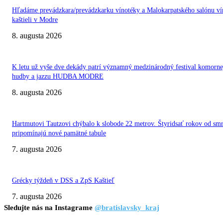
Hľadáme prevádzkara/prevádzkarku vínotéky a Malokarpatského salónu ví
kaštieli v Modre
8. augusta 2026
K letu už vyše dve dekády patrí významný medzinárodný festival komorne
hudby a jazzu HUDBA MODRE
8. augusta 2026
Hartmutovi Tautzovi chýbalo k slobode 22 metrov. Štyridsať rokov od smr
pripomínajú nové pamätné tabule
7. augusta 2026
Grécky týždeň v DSS a ZpS Kaštieľ
7. augusta 2026
Sledujte nás na Instagrame
@bratislavsky_kraj