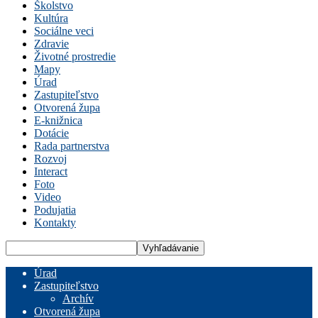
Školstvo
Kultúra
Sociálne veci
Zdravie
Životné prostredie
Mapy
Úrad
Zastupiteľstvo
Otvorená župa
E-knižnica
Dotácie
Rada partnerstva
Rozvoj
Interact
Foto
Video
Podujatia
Kontakty
Úrad
Zastupiteľstvo
Archív
Otvorená župa