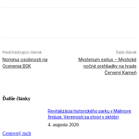
Facebook
X
Linkedin
Tumblr
Predchádzajúci článok
Ďalší článok
Nominuj osobnosti na
Mysterium exitus – Mystické
Ocenenia BSK
nočné prehliadky na hrade
Červený Kameň
Ďalšie články
Revitalizácia historického parku v Malinove
finišuje. Verejnosti sa otvorí v októbri
4. augusta 2026
Cestovný ruch