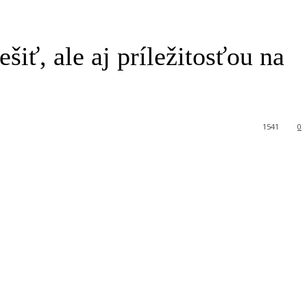
iť, ale aj príležitosťou na
1541
0