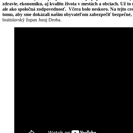
zdravie, ekonomiku, aj kvalitu života v mestách a obciach. Už t
ale ako spoločná zodpovednosť. Včera bolo neskoro. Na tejto ce
tomu, aby sme dokázali našim obyvateľom zabezpečiť bezpečné, zd
bratislavský župan Juraj Droba.