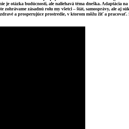
o nie je otázka budúcnosti, ale naliehavá téma dneška. Adaptácia 
ste zohrávame zásadnú rolu my všetci – štát, samosprávy, ale aj 
ravé a prosperujúce prostredie, v ktorom môžu žiť a pracovať. So