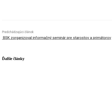
Facebook
X
Linkedin
Tumblr
Predchádzajúci článok
BSK zorganizoval informačný seminár pre starostov a primátorov
Ďalšie články