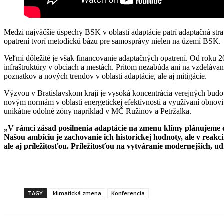
Medzi najväčšie úspechy BSK v oblasti adaptácie patrí adaptačná stra
opatrení tvorí metodickú bázu pre samosprávy nielen na území BSK.
Veľmi dôležité je však financovanie adaptačných opatrení. Od roku 2
infraštruktúry v obciach a mestách. Pritom nezabúda ani na vzdeláv
poznatkov a nových trendov v oblasti adaptácie, ale aj mitigácie.
Výzvou v Bratislavskom kraji je vysoká koncentrácia verejných budov
novým normám v oblasti energetickej efektívnosti a využívaní obnovi
unikátne odolné zóny napríklad v MČ Ružinov a Petržalka.
„V rámci zásad posilnenia adaptácie na zmenu klímy plánujeme o
Našou ambíciu je zachovanie ich historickej hodnoty, ale v reakc
ale aj príležitosťou. Príležitosťou na vytváranie modernejších, 
TAGY
klimatická zmena
Konferencia