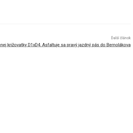
Ďalší článok
čnej križovatky D1xD4. Asfaltuje sa pravý jazdný pás do Bernolákova