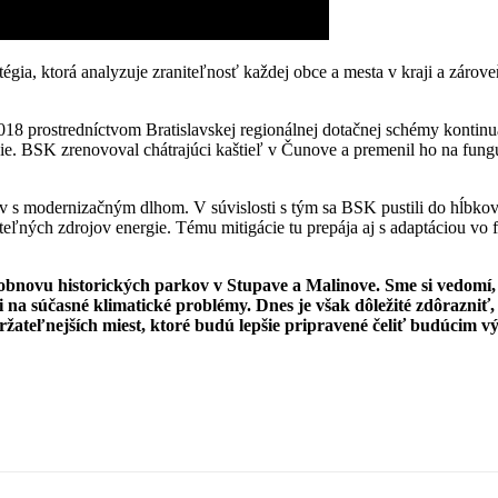
tégia, ktorá analyzuje zraniteľnosť každej obce a mesta v kraji a zár
018 prostredníctvom Bratislavskej regionálnej dotačnej schémy kontinu
anie. BSK zrenovoval chátrajúci kaštieľ v Čunove a premenil ho na fu
 s modernizačným dlhom. V súvislosti s tým sa BSK pustili do hĺbkovej
teľných zdrojov energie. Tému mitigácie tu prepája aj s adaptáciou vo
bnovu historických parkov v Stupave a Malinove. Sme si vedomí, ž
ii na súčasné klimatické problémy. Dnes je však dôležité zdôrazniť
udržateľnejších miest, ktoré budú lepšie pripravené čeliť budúcim 