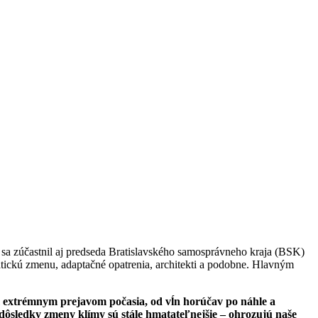
 sa zúčastnil aj predseda Bratislavského samosprávneho kraja (BSK)
imatickú zmenu, adaptačné opatrenia, architekti a podobne. Hlavným
ím extrémnym prejavom počasia, od vĺn horúčav po náhle a
dôsledky zmeny klímy sú stále hmatateľnejšie – ohrozujú naše