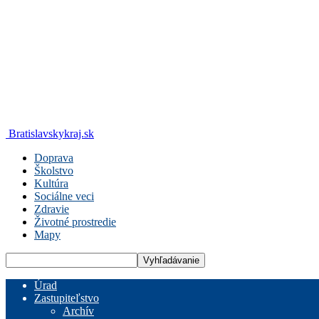
Bratislavskykraj.sk
Doprava
Školstvo
Kultúra
Sociálne veci
Zdravie
Životné prostredie
Mapy
Úrad
Zastupiteľstvo
Archív