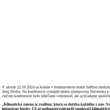
V utorok 22.10.2024 sa konala v bratislavskom hoteli Saffron medzin
Juraj Droba. Na konferencii vystúpili nielen zástupcovia Slovenska a 
cieľom konferencie bolo zdieľanie vedomostí, ale aj hľadanie spoločn
„Klimatická zmena je realitou, ktorá sa dotýka každého z nás. N
intenzívne búrky. Už aj najkonzervatívnejší popierači klimatick