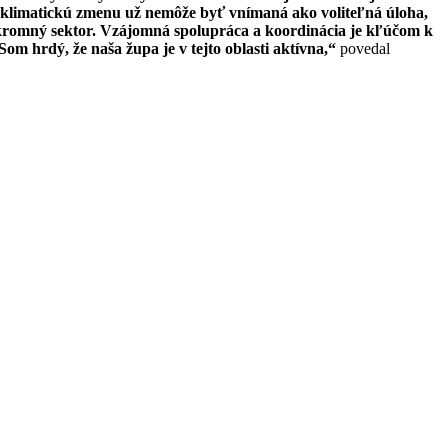
na klimatickú zmenu už nemôže byť vnímaná ako voliteľná úloha,
súkromný sektor. Vzájomná spolupráca a koordinácia je kľúčom k
m hrdý, že naša župa je v tejto oblasti aktívna,“
povedal