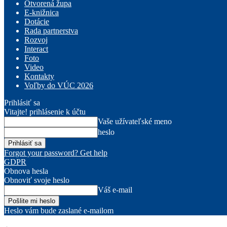
Otvorená župa
E-knižnica
Dotácie
Rada partnerstva
Rozvoj
Interact
Foto
Video
Kontakty
Voľby do VÚC 2026
Prihlásiť sa
Vitajte! prihlásenie k účtu
Vaše užívateľské meno
heslo
Forgot your password? Get help
GDPR
Obnova hesla
Obnoviť svoje heslo
Váš e-mail
Heslo vám bude zaslané e-mailom