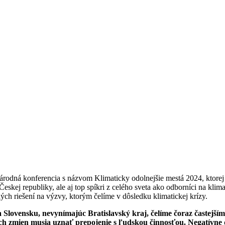
árodná konferencia s názvom Klimaticky odolnejšie mestá 2024, ktorej
Českej republiky, ale aj top spíkri z celého sveta ako odborníci na kl
ých riešení na výzvy, ktorým čelíme v dôsledku klimatickej krízy.
a Slovensku, nevynímajúc Bratislavský kraj, čelíme čoraz častejš
ých zmien musia uznať prepojenie s ľudskou činnosťou. Negatívne 