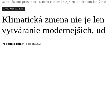
Úvod
Životné prostredie
Klimatická zmena nie je len problémom, ktorý musíme
Životné prostredie
Klimatická zmena nie je len 
vytváranie modernejších, ud
redakcia-bsk
24. októbra 2024
Facebook
X
Linkedin
Tumblr