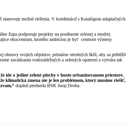
oveň stanovuje možné riešenia. V kombinácií s Katalógom adaptačných
álne župa podporuje projekty na posilnenie zelenej a modrej
ngujúce ekocentrum, ktorého ambíciou je byť centrom výmeny
 obnovy svojich objektov, primárne stredných škôl, aby sa priblížil
 forme zavádzania vodozádržných a zelených opatrení a vytvára tak
e ide o jediné zelené plochy v husto urbanizovanom priestore.
, že klimatická zmena nie je len problémom, ktorý musíme riešiť,
výzvam,“
doplnil predseda BSK Juraj Droba.