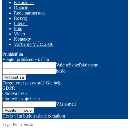
E-knižnica
Dotácie
Rada partnerstva
Rozvoj
Interact
Foto
Video
Kontakty
Voľby do VÚC 2026
Prihlásiť sa
Vitajte! prihlásenie k účtu
Vaše užívateľské meno
heslo
Forgot your password? Get help
GDPR
Obnova hesla
Obnoviť svoje heslo
Váš e-mail
Heslo vám bude zaslané e-mailom
Tagy
Konferencia