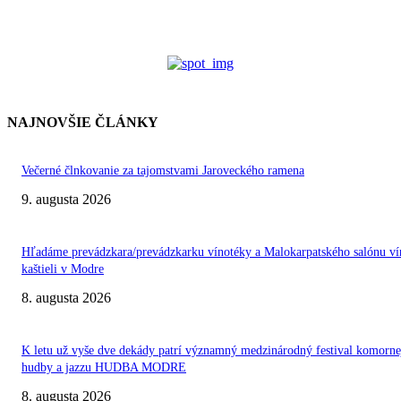
NAJNOVŠIE ČLÁNKY
Večerné člnkovanie za tajomstvami Jaroveckého ramena
9. augusta 2026
Hľadáme prevádzkara/prevádzkarku vínotéky a Malokarpatského salónu ví
kaštieli v Modre
8. augusta 2026
K letu už vyše dve dekády patrí významný medzinárodný festival komorne
hudby a jazzu HUDBA MODRE
8. augusta 2026