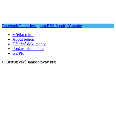
Facebook
Flickr
Instagram
RSS
Spotify
Youtube
Všetko o kraji
About region
Dôležité dokumenty
Používanie cookies
GDPR
© Bratislavský samosprávny kraj