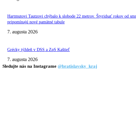
Hartmutovi Tautzovi chýbalo k slobode 22 metrov. Štyridsať rokov od smr
pripomínajú nové pamätné tabule
7. augusta 2026
Grécky týždeň v DSS a ZpS Kaštieľ
7. augusta 2026
Sledujte nás na Instagrame
@bratislavsky_kraj