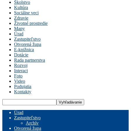
Školstvo
Kultúra
Sociálne veci
Zdravie
Životné prostredie
Mapy
Úrad
Zastupiteľstvo
Otvorená župa
E-knižnica
Dotácie
Rada partnerstva
Rozvoj
Interact
Foto
Video
Podujatia
Kontakty
Úrad
Zastupiteľstvo
Archív
Otvorená župa