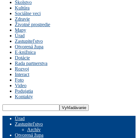
Školstvo
Kultúra
Sociálne veci
Zdravie
Životné prostredie
Mapy
Úrad
Zastupiteľstvo
Otvorená župa
E-knižnica
Dotácie
Rada partnerstva
Rozvoj
Interact
Foto
Video
Podujatia
Kontakty
Úrad
Zastupiteľstvo
Archív
Otvorená župa