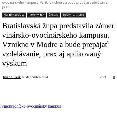
ovocinárskeho kampusu. Vznikne v Modre a bude prepájať vzdelávanie,
prax...
Novinky zo župy
Projekty BSK
Školstvo
Správy na titulke
Bratislavská župa predstavila zámer
vinársko-ovocinárskeho kampusu.
Vznikne v Modre a bude prepájať
vzdelávanie, prax aj aplikovaný
výskum
Michal Feik
12. decembra 2024
2821
0
Facebook
X
Linkedin
Tumblr