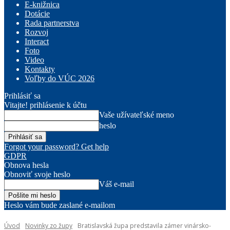
E-knižnica
Dotácie
Rada partnerstva
Rozvoj
Interact
Foto
Video
Kontakty
Voľby do VÚC 2026
Prihlásiť sa
Vitajte! prihlásenie k účtu
Vaše užívateľské meno
heslo
Forgot your password? Get help
GDPR
Obnova hesla
Obnoviť svoje heslo
Váš e-mail
Heslo vám bude zaslané e-mailom
Úvod
Novinky zo župy
Bratislavská župa predstavila zámer vinársko-