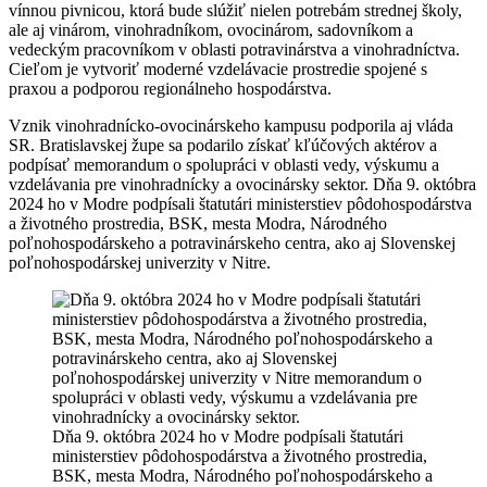
vínnou pivnicou, ktorá bude slúžiť nielen potrebám strednej školy,
ale aj vinárom, vinohradníkom, ovocinárom, sadovníkom a
vedeckým pracovníkom v oblasti potravinárstva a vinohradníctva.
Cieľom je vytvoriť moderné vzdelávacie prostredie spojené s
praxou a podporou regionálneho hospodárstva.
Vznik vinohradnícko-ovocinárskeho kampusu podporila aj vláda
SR. Bratislavskej župe sa podarilo získať kľúčových aktérov a
podpísať memorandum o spolupráci v oblasti vedy, výskumu a
vzdelávania pre vinohradnícky a ovocinársky sektor. Dňa 9. októbra
2024 ho v Modre podpísali štatutári ministerstiev pôdohospodárstva
a životného prostredia, BSK, mesta Modra, Národného
poľnohospodárskeho a potravinárskeho centra, ako aj Slovenskej
poľnohospodárskej univerzity v Nitre.
Dňa 9. októbra 2024 ho v Modre podpísali štatutári
ministerstiev pôdohospodárstva a životného prostredia,
BSK, mesta Modra, Národného poľnohospodárskeho a