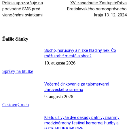
Polícia upozorňuje na
XV. zasadnutie Zastupiteľstva
podvodné SMS pred
Bratislavského samosprávneho
vianočnými sviatkami
kraja 13. 12. 2024
Ďalšie články
Sucho, horúčavy a nízke hladiny riek. Čo
môžu robiť mestá a obce?
10. augusta 2026
Správy na titulke
Večerné člnkovanie za tajomstvami
Jaroveckého ramena
9. augusta 2026
Cestovný ruch
K letu už vyše dve dekády patrí významný
medzinárodný festival komornej hudby a
jazzu HUDBA MODRE