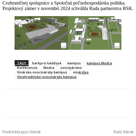
Cezhraničnej spolupráce a Spoločná poľnohospodárska politika.
Projektový zámer v novembri 2024 schválila Rada partnerstva BSK.
TAGY
barbora lukáčová
kampus
kampus Modra
Konferencia
Modra
ovocinárstvo
Vinársko-ovocinársky kampus
vinárstvo
Vinohradnícko-ovocinársky kampus
Facebook
X
Linkedin
Tumblr
Predchádzajúci článok
Ďalší článok