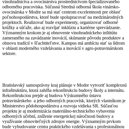
vinohradníctva a ovocinárstva prostredníctvom špecializovaného
odborného pracoviska. Súčasná Stredná odborná škola vinársko-
ovocinárska v Modre sa má stať centrom excelentnosti pre oblasť
poľnohospodárstva, ktoré bude spolupracovať na medzinárodných
projektoch. Realizovať bude experimenty, organizovať odborné
krúžky a súťaže, ako aj rozvíjať inklúziu a kariérne sprevádzanie.
Významným krokom je aj obnovenie vinohradníckeho inštitútu
zameraného na zavádzanie inovácií, skúmanie pôvodu produktov a
obnovu tradícií v šľachtiteľstve. Kampus má ambíciu stať sa lídrom
v oblasti moderného vzdelávania a inovácií v agro-potravinárskom
sektore.
Bratislavský samosprávny kraj plánuje v Modre vytvoriť komplexnú
infraštruktúru, ktorá zahŕňa rekonštrukciu budovy školy a internátu.
Rekonštrukciou prejde aj budova Výskumného ústavu
potravinárskeho a jeho odborných pracovísk, ktorých vlastníkom je
Ministerstvo pôdohospodárstva a rozvoja vidieka SR. Súčasťou
projektu je aj modernizácia materiálno-technického vybavenia
odborných učební, zníženie energetickej náročnosti budovy a
využívanie obnoviteľných zdrojov energie. Významným prvkom
bude vybudovanie centra praktického vzdelávania s profesionálnou