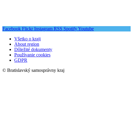
Facebook
Flickr
Instagram
RSS
Spotify
Youtube
Všetko o kraji
About region
Dôležité dokumenty
Používanie cookies
GDPR
© Bratislavský samosprávny kraj