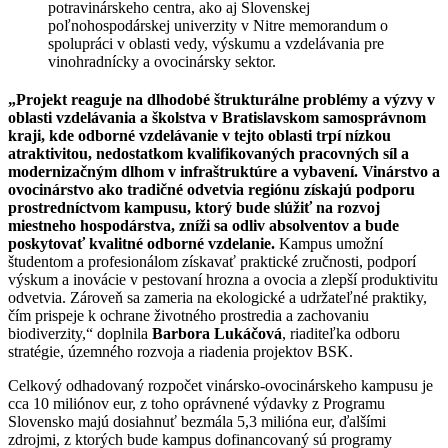
potravinárskeho centra, ako aj Slovenskej
poľnohospodárskej univerzity v Nitre memorandum o
spolupráci v oblasti vedy, výskumu a vzdelávania pre
vinohradnícky a ovocinársky sektor.
„Projekt reaguje na dlhodobé štrukturálne problémy a výzvy v
oblasti vzdelávania a školstva v Bratislavskom samosprávnom
kraji, kde odborné vzdelávanie v tejto oblasti trpí nízkou
atraktivitou, nedostatkom kvalifikovaných pracovných síl a
modernizačným dlhom v infraštruktúre a vybavení. Vinárstvo a
ovocinárstvo ako tradičné odvetvia regiónu získajú podporu
prostredníctvom kampusu, ktorý bude slúžiť na rozvoj
miestneho hospodárstva, zníži sa odliv absolventov a bude
poskytovať kvalitné odborné vzdelanie.
Kampus umožní
študentom a profesionálom získavať praktické zručnosti, podporí
výskum a inovácie v pestovaní hrozna a ovocia a zlepší produktivitu
odvetvia. Zároveň sa zameria na ekologické a udržateľné praktiky,
čím prispeje k ochrane životného prostredia a zachovaniu
biodiverzity,“ doplnila
Barbora Lukáčová
, riaditeľka odboru
stratégie, územného rozvoja a riadenia projektov BSK.
Celkový odhadovaný rozpočet vinársko-ovocinárskeho kampusu je
cca 10 miliónov eur, z toho oprávnené výdavky z Programu
Slovensko majú dosiahnuť bezmála 5,3 milióna eur, ďalšími
zdrojmi, z ktorých bude kampus dofinancovaný sú programy