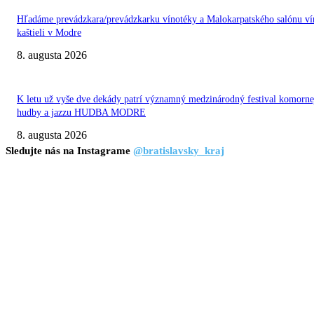
Hľadáme prevádzkara/prevádzkarku vínotéky a Malokarpatského salónu ví
kaštieli v Modre
8. augusta 2026
K letu už vyše dve dekády patrí významný medzinárodný festival komorne
hudby a jazzu HUDBA MODRE
8. augusta 2026
Sledujte nás na Instagrame
@bratislavsky_kraj