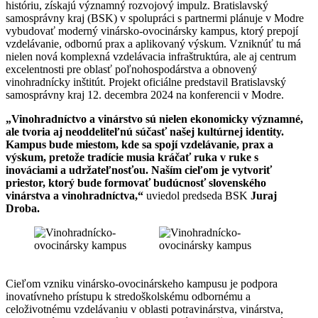
históriu, získajú významný rozvojový impulz. Bratislavský
samosprávny kraj (BSK) v spolupráci s partnermi plánuje v Modre
vybudovať moderný vinársko-ovocinársky kampus, ktorý prepojí
vzdelávanie, odbornú prax a aplikovaný výskum. Vzniknúť tu má
nielen nová komplexná vzdelávacia infraštruktúra, ale aj centrum
excelentnosti pre oblasť poľnohospodárstva a obnovený
vinohradnícky inštitút. Projekt oficiálne predstavil Bratislavský
samosprávny kraj 12. decembra 2024 na konferencii v Modre.
„Vinohradníctvo a vinárstvo sú nielen ekonomicky významné,
ale tvoria aj neoddeliteľnú súčasť našej kultúrnej identity.
Kampus bude miestom, kde sa spojí vzdelávanie, prax a
výskum, pretože tradície musia kráčať ruka v ruke s
inováciami a udržateľnosťou. Naším cieľom je vytvoriť
priestor, ktorý bude formovať budúcnosť slovenského
vinárstva a vinohradníctva,“
uviedol predseda BSK
Juraj
Droba.
Cieľom vzniku vinársko-ovocinárskeho kampusu je podpora
inovatívneho prístupu k stredoškolskému odbornému a
celoživotnému vzdelávaniu v oblasti potravinárstva, vinárstva,