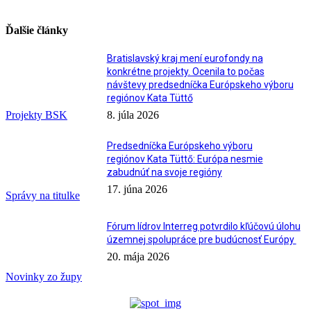
Ďalšie články
Bratislavský kraj mení eurofondy na
konkrétne projekty. Ocenila to počas
návštevy predsedníčka Európskeho výboru
regiónov Kata Tüttő
Projekty BSK
8. júla 2026
Predsedníčka Európskeho výboru
regiónov Kata Tüttő: Európa nesmie
zabudnúť na svoje regióny
17. júna 2026
Správy na titulke
Fórum lídrov Interreg potvrdilo kľúčovú úlohu
územnej spolupráce pre budúcnosť Európy
20. mája 2026
Novinky zo župy