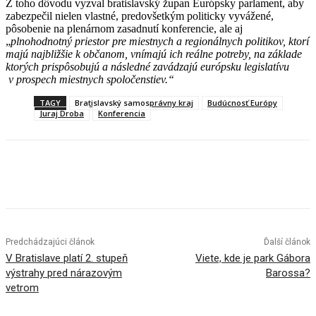
Z toho dôvodu vyzval bratislavský župan Európsky parlament, aby
zabezpečil nielen vlastné, predovšetkým politicky vyvážené,
pôsobenie na plenárnom zasadnutí konferencie, ale aj
„
plnohodnotný priestor pre miestnych a regionálnych politikov, ktorí
majú najbližšie k občanom, vnímajú ich reálne potreby, na základe
ktorých prispôsobujú a následné zavádzajú európsku legislatívu
v prospech miestnych spoločenstiev.“
TAGY
Bratislavský samosprávny kraj
Budúcnosť Európy
Juraj Droba
Konferencia
Facebook
X
Linkedin
Tumblr
Predchádzajúci článok
Ďalší článok
V Bratislave platí 2. stupeň
Viete, kde je park Gábora
výstrahy pred nárazovým
Barossa?
vetrom