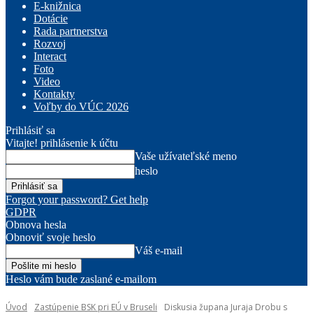
E-knižnica
Dotácie
Rada partnerstva
Rozvoj
Interact
Foto
Video
Kontakty
Voľby do VÚC 2026
Prihlásiť sa
Vitajte! prihlásenie k účtu
Vaše užívateľské meno
heslo
Forgot your password? Get help
GDPR
Obnova hesla
Obnoviť svoje heslo
Váš e-mail
Heslo vám bude zaslané e-mailom
Úvod
Zastúpenie BSK pri EÚ v Bruseli
Diskusia župana Juraja Drobu s