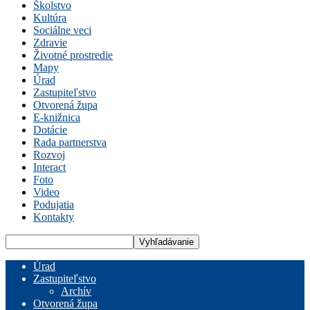
Školstvo
Kultúra
Sociálne veci
Zdravie
Životné prostredie
Mapy
Úrad
Zastupiteľstvo
Otvorená župa
E-knižnica
Dotácie
Rada partnerstva
Rozvoj
Interact
Foto
Video
Podujatia
Kontakty
Úrad
Zastupiteľstvo
Archív
Otvorená župa