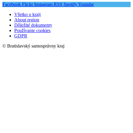
Facebook
Flickr
Instagram
RSS
Spotify
Youtube
Všetko o kraji
About region
Dôležité dokumenty
Používanie cookies
GDPR
© Bratislavský samosprávny kraj