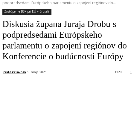
podpredsedami Európskeho parlamentu o zapojení regiónov do...
Zastúpenie BSK pri EÚ v Bruseli
Diskusia župana Juraja Drobu s
podpredsedami Európskeho
parlamentu o zapojení regiónov do
Konferencie o budúcnosti Európy
redakcia-bsk
5. mája 2021
1328
0
Facebook
X
Linkedin
Tumblr