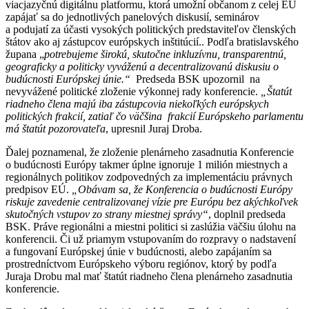
viacjazyčnú digitálnu platformu, ktorá umožní občanom z celej EÚ
zapájať sa do jednotlivých panelových diskusií, seminárov
a podujatí za účasti vysokých politických predstaviteľov členských
štátov ako aj zástupcov európskych inštitúcií.. Podľa bratislavského
župana „
potrebujeme širokú, skutočne inkluzívnu, transparentnú,
geograficky a politicky vyváženú a decentralizovanú diskusiu o
budúcnosti Európskej únie.“
Predseda BSK upozornil na
nevyvážené politické zloženie výkonnej rady konferencie.
„Štatút
riadneho člena majú iba zástupcovia niekoľkých európskych
politických frakcií, zatiaľ čo väčšina frakcií Európskeho parlamentu
má štatút pozorovateľa
, upresnil Juraj Droba.
Ďalej poznamenal, že zloženie plenárneho zasadnutia Konferencie
o budúcnosti Európy takmer úplne ignoruje 1 milión miestnych a
regionálnych politikov zodpovedných za implementáciu právnych
predpisov EÚ.
„Obávam sa, že Konferencia o budúcnosti Európy
riskuje zavedenie centralizovanej vízie pre Európu bez akýchkoľvek
skutočných vstupov zo strany miestnej správy“
, doplnil predseda
BSK. Práve regionálni a miestni politici si zaslúžia väčšiu úlohu na
konferencii. Či už priamym vstupovaním do rozpravy o nadstavení
a fungovaní Európskej únie v budúcnosti, alebo zapájaním sa
prostredníctvom Európskeho výboru regiónov, ktorý by podľa
Juraja Drobu mal mať štatút riadneho člena plenárneho zasadnutia
konferencie.