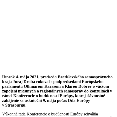
Utorok 4. mája 2021, predseda Bratislavského samosprávneho
kraja Juraj Droba rokoval s podpredsedami Európskeho
parlamentu Othmarom Karasom a Klárou Dobrev o väčšom
zapojení miestnych a regionálnych samospráv do konzultácií v
rámci Konferencie o budúcnosti Európy, ktorej slávnostné
zahájenie sa uskutoční 9. mája počas Dňa Európy
v Štrasburgu.
Výkonná rada Konferencie o budúcnosti Európy schválila