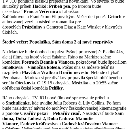
TV JOJ ponúkne klasiku prepletanú novinkami. Vo štvrtok to bude
skutočný príbeh
Hačikó: Príbeh psa
, po ktorom bude
nasledovať
Princ a Večernica
s Libuškou
Šafránkovou a Františkom Filipovským. Večer deti poteší
Grinch
v
animovanej verzii a následne romantika pre
dospelých
Prázdniny
s Cameron Diaz a Kate Winslet v hlavných
úlohách.
Štedrý večer: Popoluška, Sám doma 2 aj nové rozprávky
Na Markíze bude doobeda repríza Pyšnej princeznej či Piadinôžky,
ale aj filmy, na ktoré všetci čakáme. Ráno na Markíze začne
komédiou
Postrach Dennis a Vianoce
, pokračovať bude špeciálom
Šmolkovia – Vianočná koleda
. Počas dňa sa môžete tešiť na
rozprávku
Plavčík a Vratko
a
Dračiu nevestu
. Nebude chýbať
Perinbana a Markíza si pre divákov pripravila špeciál obľúbeného
seriálu
Oteckovia
. O 19:15 odvysiela
Mrázika
a o 20:55 začne
obľúbená česká komédia
Pelíšky
.
Ráno odvysiela TV JOJ nové filmové spracovanie príbehu
o
Snehulienke,
kde uvidíte Juliu Roberts či Lily Collins. Po ňom
bude nasledovať návrat do archívov československej kinematografie
a podobe
Císařův pekař – Pekařův císař.
Nasledovať bude
Sám
doma,
Doba ľadová 2, Doba ľadová: Mamutie
Vianoce
,
Ľadové kráľovstvo
a
Ľadové kráľovstvo: Vianoce
s Olafom
. Večer bude tradične patriť bude najvianočnejšiemu filmu