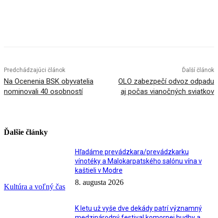
Facebook
X
Linkedin
Tumblr
Predchádzajúci článok
Ďalší článok
Na Ocenenia BSK obyvatelia
OLO zabezpečí odvoz odpadu
nominovali 40 osobností
aj počas vianočných sviatkov
Ďalšie články
Hľadáme prevádzkara/prevádzkarku
vínotéky a Malokarpatského salónu vína v
kaštieli v Modre
8. augusta 2026
Kultúra a voľný čas
K letu už vyše dve dekády patrí významný
medzinárodný festival komornej hudby a