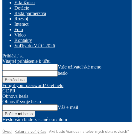
E-knižnica
Dotácie
Rada partnerstva
Rozvoj
Interact
Foto
Video
Kontakty
Voľby do VÚC 2026
Prihlásiť sa
Vitajte! prihlásenie k účtu
Vaše užívateľské meno
heslo
Forgot your password? Get help
GDPR
Obnova hesla
Obnoviť svoje heslo
Váš e-mail
Heslo vám bude zaslané e-mailom
Úvod
Kultúra a voľný čas
Aké budú Vianoce na televíznych obrazovkách?