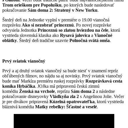
Trom orieškom pre Popolušku
, po ktorých bude nasledovať
pokračovanie
Sám doma 2: Stratený v New Yorku
.
Štedrý deň na Jednotke vyplní v premiére o 19.00 vianočná
rozprávku
Ako si nezobrať princeznú
. Po novej rozprávke
odvysiela Jednotka
Princeznú so zlatou hviezdou na čele
, ktorú
vystrieda slovenská klasika ako
Rysavá jalovica
a
Vianočné
oblátky
. Štedrý deň tradične uzavrie
Polnočná svätá omša
.
Prvý sviatok vianočný
Prvý a aj druhý sviatok vianočný sa bude niesť v znamení repríz
obľúbených filmov, no nájdu sa aj novinky. Prvý sviatok vianočný
bude mať Markíza premiéru ruskej rozprávky
Rozprávková cesta
koníka Hrbáčika
. JOJka má pripravenú českú zimnú
komédiu
Ženská na vrchole
, reprízu
Sám doma 2
a následne
pokračovanie disneyovky
Vládkyňa zla 2
s Angelinou Jolie. Večer
je pre divákov pripravená
Kúzelná opatrovateľka
, ktorú vystrieda
bláznivá komédia
Matky rebelky: Šťastné a veselé
.