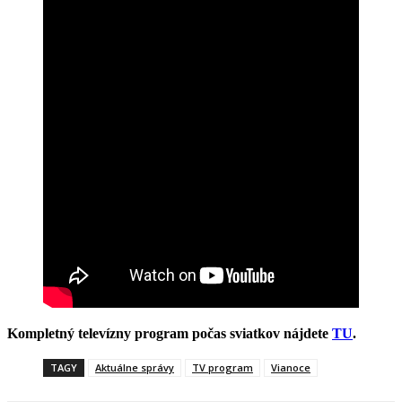
Kompletný televízny program počas sviatkov nájdete
TU
.
TAGY
Aktuálne správy
TV program
Vianoce