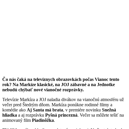
Čo nás čaká na televíznych obrazovkách počas Vianoc tento
rok? Na Markíze klasické, na JOJ zábavné a na Jednotke
nebudú chýbať nové vianočné rozprávky.
Televízie Markíza a JOJ naladia divákov na vianočnú atmosféru už
večer pred Štedrým dňom. Markíza ponúkne rodinné filmy a
komédie ako
Aj Santa má brata
, v premiére novinku
Snežná
hliadka
a aj rozprávku
Pyšná princezná
. Večer sa môžete tešiť na
animovaný film
Piadinôžka
.