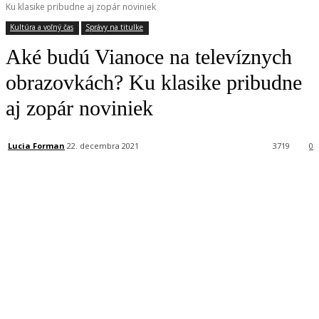
Ku klasike pribudne aj zopár noviniek
Kultúra a voľný čas
Správy na titulke
Aké budú Vianoce na televíznych
obrazovkách? Ku klasike pribudne
aj zopár noviniek
Lucia Forman
22. decembra 2021
3719
0
Facebook
X
Linkedin
Tumblr