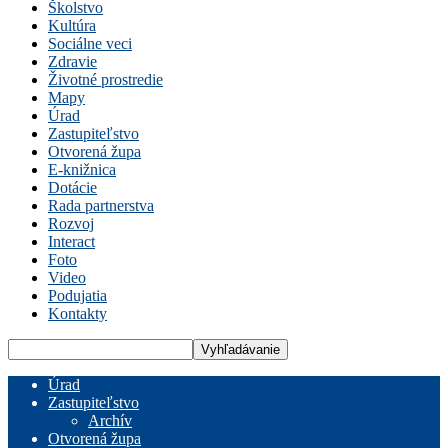
Školstvo
Kultúra
Sociálne veci
Zdravie
Životné prostredie
Mapy
Úrad
Zastupiteľstvo
Otvorená župa
E-knižnica
Dotácie
Rada partnerstva
Rozvoj
Interact
Foto
Video
Podujatia
Kontakty
Úrad
Zastupiteľstvo
Archív
Otvorená župa