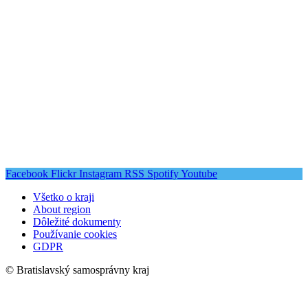
Facebook
Flickr
Instagram
RSS
Spotify
Youtube
Všetko o kraji
About region
Dôležité dokumenty
Používanie cookies
GDPR
© Bratislavský samosprávny kraj