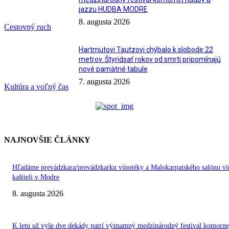
jazzu HUDBA MODRE
8. augusta 2026
Cestovný ruch
Hartmutovi Tautzovi chýbalo k slobode 22
metrov. Štyridsať rokov od smrti pripomínajú
nové pamätné tabule
7. augusta 2026
Kultúra a voľný čas
NAJNOVŠIE ČLÁNKY
Hľadáme prevádzkara/prevádzkarku vínotéky a Malokarpatského salónu ví
kaštieli v Modre
8. augusta 2026
K letu už vyše dve dekády patrí významný medzinárodný festival komorne