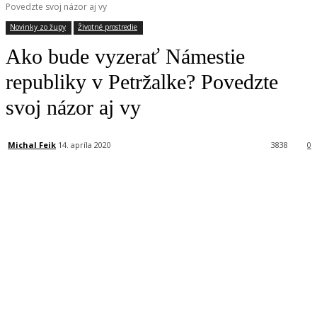
Povedzte svoj názor aj vy
Novinky zo župy
Životné prostredie
Ako bude vyzerať Námestie
republiky v Petržalke? Povedzte
svoj názor aj vy
Michal Feik
14. apríla 2020
3838
0
Facebook
X
Linkedin
Tumblr