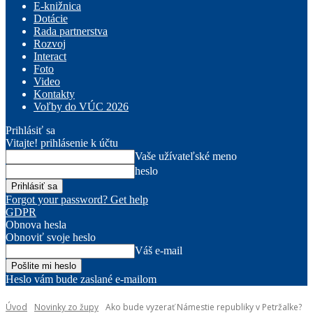
E-knižnica
Dotácie
Rada partnerstva
Rozvoj
Interact
Foto
Video
Kontakty
Voľby do VÚC 2026
Prihlásiť sa
Vitajte! prihlásenie k účtu
Vaše užívateľské meno
heslo
Forgot your password? Get help
GDPR
Obnova hesla
Obnoviť svoje heslo
Váš e-mail
Heslo vám bude zaslané e-mailom
Úvod
Novinky zo župy
Ako bude vyzerať Námestie republiky v Petržalke?