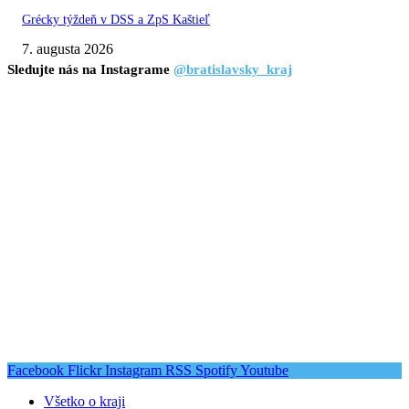
Grécky týždeň v DSS a ZpS Kaštieľ
7. augusta 2026
Sledujte nás na Instagrame
@bratislavsky_kraj
Facebook
Flickr
Instagram
RSS
Spotify
Youtube
Všetko o kraji