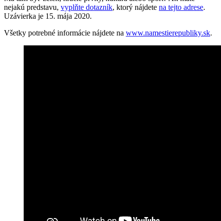
nejakú predstavu,
vyplňte dotazník
, ktorý nájdete
na tejto adrese
.
Uzávierka je 15. mája 2020.
Všetky potrebné informácie nájdete na
www.namestierepubliky.sk
.