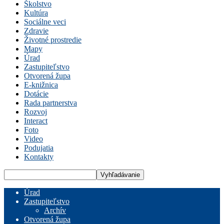
Školstvo
Kultúra
Sociálne veci
Zdravie
Životné prostredie
Mapy
Úrad
Zastupiteľstvo
Otvorená župa
E-knižnica
Dotácie
Rada partnerstva
Rozvoj
Interact
Foto
Video
Podujatia
Kontakty
Úrad
Zastupiteľstvo
Archív
Otvorená župa