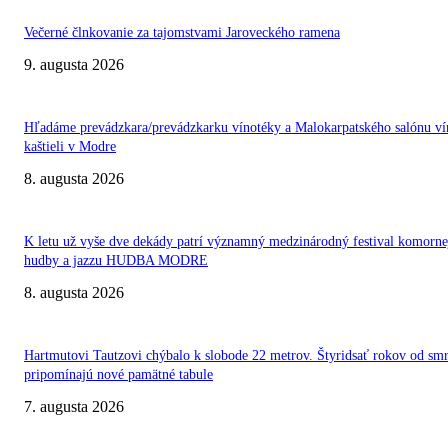
Večerné člnkovanie za tajomstvami Jaroveckého ramena
9. augusta 2026
Hľadáme prevádzkara/prevádzkarku vínotéky a Malokarpatského salónu ví
kaštieli v Modre
8. augusta 2026
K letu už vyše dve dekády patrí významný medzinárodný festival komorne
hudby a jazzu HUDBA MODRE
8. augusta 2026
Hartmutovi Tautzovi chýbalo k slobode 22 metrov. Štyridsať rokov od smr
pripomínajú nové pamätné tabule
7. augusta 2026