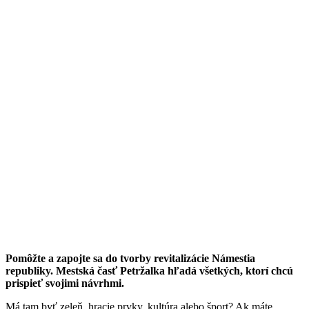
Pomôžte a zapojte sa do tvorby revitalizácie Námestia
republiky. Mestská časť Petržalka hľadá všetkých, ktorí chcú
prispieť svojimi návrhmi.
Má tam byť zeleň, hracie prvky, kultúra alebo šport? Ak máte