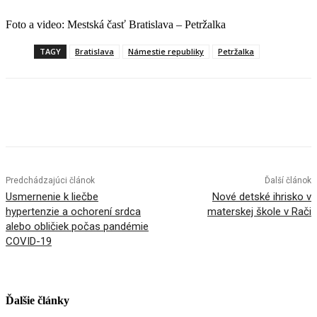
Foto a video: Mestská časť Bratislava – Petržalka
TAGY
Bratislava
Námestie republiky
Petržalka
Facebook
X
Linkedin
Tumblr
Predchádzajúci článok
Ďalší článok
Usmernenie k liečbe
Nové detské ihrisko v
hypertenzie a ochorení srdca
materskej škole v Rači
alebo obličiek počas pandémie
COVID-19
Ďalšie články