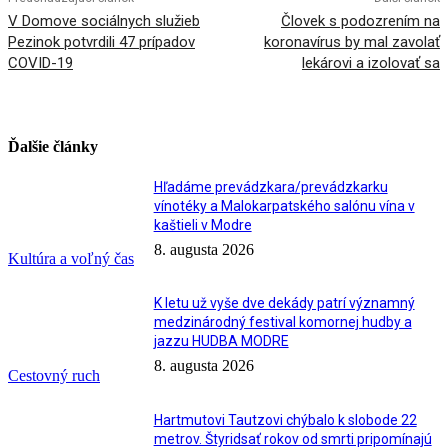
V Domove sociálnych služieb
Človek s podozrením na
Pezinok potvrdili 47 prípadov
koronavírus by mal zavolať
COVID-19
lekárovi a izolovať sa
Ďalšie články
Hľadáme prevádzkara/prevádzkarku
vínotéky a Malokarpatského salónu vína v
kaštieli v Modre
8. augusta 2026
Kultúra a voľný čas
K letu už vyše dve dekády patrí významný
medzinárodný festival komornej hudby a
jazzu HUDBA MODRE
8. augusta 2026
Cestovný ruch
Hartmutovi Tautzovi chýbalo k slobode 22
metrov. Štyridsať rokov od smrti pripomínajú