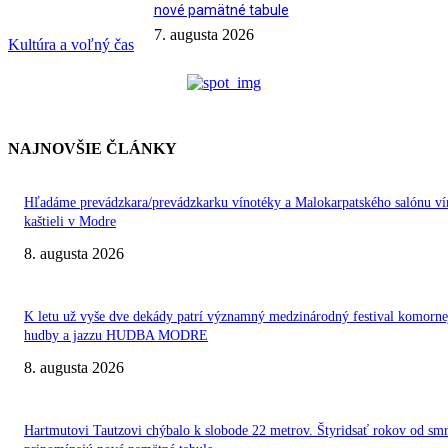
nové pamätné tabule
7. augusta 2026
Kultúra a voľný čas
NAJNOVŠIE ČLÁNKY
Hľadáme prevádzkara/prevádzkarku vínotéky a Malokarpatského salónu ví
kaštieli v Modre
8. augusta 2026
K letu už vyše dve dekády patrí významný medzinárodný festival komorne
hudby a jazzu HUDBA MODRE
8. augusta 2026
Hartmutovi Tautzovi chýbalo k slobode 22 metrov. Štyridsať rokov od smr