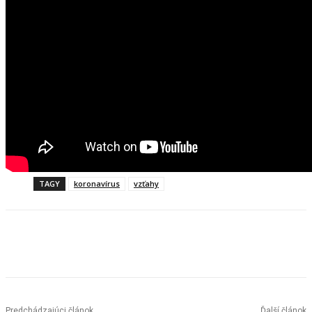
TAGY
koronavírus
vzťahy
Facebook
X
Linkedin
Tumblr
Predchádzajúci článok
Ďalší článok