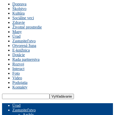
Doprava
Školstvo
Kultúra
Sociálne veci
Zdravie
Životné prostredie
Mapy
Úrad
Zastupiteľstvo
Otvorená župa
E-knižnica
Dotácie
Rada partnerstva
Rozvoj
Interact
Foto
Video
Podujatia
Kontakty
Úrad
Zastupiteľstvo
Archív