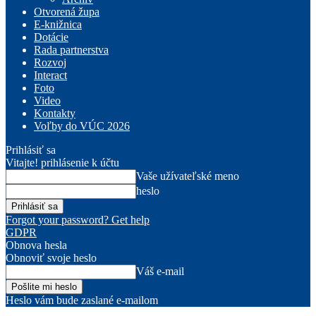
Otvorená župa
E-knižnica
Dotácie
Rada partnerstva
Rozvoj
Interact
Foto
Video
Kontakty
Voľby do VÚC 2026
Prihlásiť sa
Vitajte! prihlásenie k účtu
Vaše užívateľské meno
heslo
Forgot your password? Get help
GDPR
Obnova hesla
Obnoviť svoje heslo
Váš e-mail
Heslo vám bude zaslané e-mailom