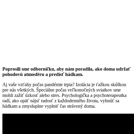
Poprosili sme odborníčku, aby nám poradila, ako doma udržať
pohodovú atmosféru a predísť hádkam.
Aj vaše vzťahy počas pandémie trpia? Izolácia je ťažkou skúškou
pre nás všetkých. Špeciálne počas veľkonočných sviatkov sme
mohli zažiť úzkosť alebo stres. Psychologička a psychoterapeutka
radí, ako opäť nájsť radosť z každodenného života, vyhnúť sa
hádkam a zmysluplne vyplniť čas strávený doma.