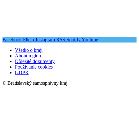
Facebook
Flickr
Instagram
RSS
Spotify
Youtube
Všetko o kraji
About region
Dôležité dokumenty
Používanie cookies
GDPR
© Bratislavský samosprávny kraj