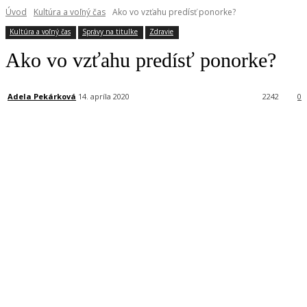
Úvod
Kultúra a voľný čas
Ako vo vzťahu predísť ponorke?
Kultúra a voľný čas
Správy na titulke
Zdravie
Ako vo vzťahu predísť ponorke?
Adela Pekárková
14. apríla 2020
2242
0
Facebook
X
Linkedin
Tumblr