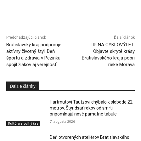
Facebook
X
Linkedin
Tumblr
Predchádzajúci článok
Ďalší článok
Bratislavský kraj podporuje
TIP NA CYKLOVÝLET:
aktívny životný štýl. Deň
Objavte skryté krásy
športu a zdravia v Pezinku
Bratislavského kraja popri
spojil žiakov aj verejnosť
rieke Morava
Ďalšie články
Hartmutovi Tautzovi chýbalo k slobode 22
metrov. Štyridsať rokov od smrti
pripomínajú nové pamätné tabule
7. augusta 2026
Kultúra a voľný čas
Deň otvorených ateliérov Bratislavského