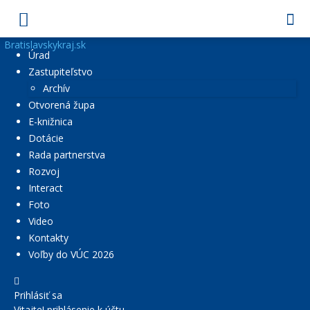
Bratislavskykraj.sk
Úrad
Zastupiteľstvo
Archív
Otvorená župa
E-knižnica
Dotácie
Rada partnerstva
Rozvoj
Interact
Foto
Video
Kontakty
Voľby do VÚC 2026
Prihlásiť sa
Vitajte! prihlásenie k účtu