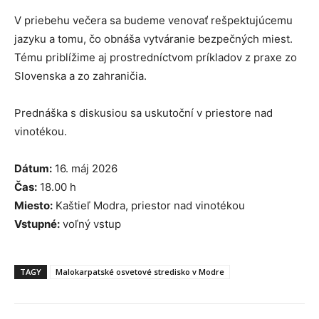
V priebehu večera sa budeme venovať rešpektujúcemu
jazyku a tomu, čo obnáša vytváranie bezpečných miest.
Tému priblížime aj prostredníctvom príkladov z praxe zo
Slovenska a zo zahraničia.
Prednáška s diskusiou sa uskutoční v priestore nad
vinotékou.
Dátum:
16. máj 2026
Čas:
18.00 h
Miesto:
Kaštieľ Modra, priestor nad vinotékou
Vstupné:
voľný vstup
TAGY
Malokarpatské osvetové stredisko v Modre