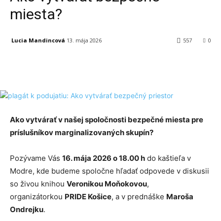
miesta?
Lucia Mandincová
13. mája 2026
557
0
Facebook
X
Linkedin
Tumblr
Ako vytvárať v našej spoločnosti bezpečné miesta pre
príslušníkov marginalizovaných skupín?
Pozývame Vás
16. mája 2026 o 18.00 h
do kaštieľa v
Modre, kde budeme spoločne hľadať odpovede v diskusii
so živou knihou
Veronikou Moňokovou
,
organizátorkou
PRIDE Košice
, a v prednáške
Maroša
Ondrejku
.