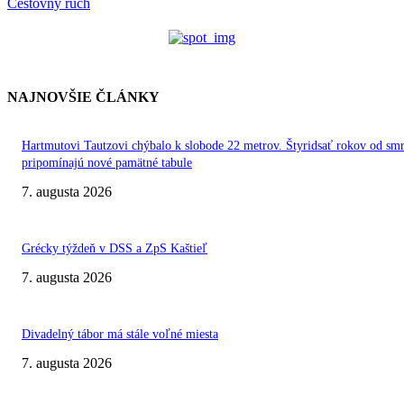
Cestovný ruch
NAJNOVŠIE ČLÁNKY
Hartmutovi Tautzovi chýbalo k slobode 22 metrov. Štyridsať rokov od smr
pripomínajú nové pamätné tabule
7. augusta 2026
Grécky týždeň v DSS a ZpS Kaštieľ
7. augusta 2026
Divadelný tábor má stále voľné miesta
7. augusta 2026