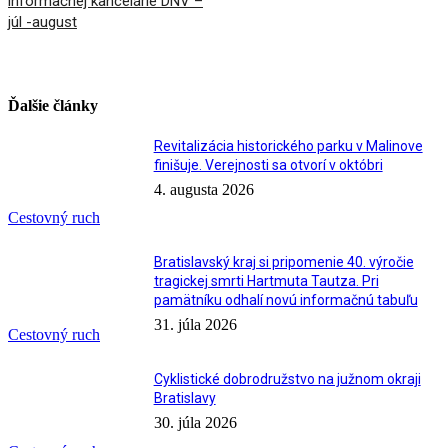
informačnej kancelárie DNV –
júl -august
Ďalšie články
Revitalizácia historického parku v Malinove
finišuje. Verejnosti sa otvorí v októbri
4. augusta 2026
Cestovný ruch
Bratislavský kraj si pripomenie 40. výročie
tragickej smrti Hartmuta Tautza. Pri
pamätníku odhalí novú informačnú tabuľu
31. júla 2026
Cestovný ruch
Cyklistické dobrodružstvo na južnom okraji
Bratislavy
30. júla 2026