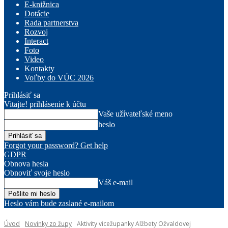
E-knižnica
Dotácie
Rada partnerstva
Rozvoj
Interact
Foto
Video
Kontakty
Voľby do VÚC 2026
Prihlásiť sa
Vitajte! prihlásenie k účtu
Vaše užívateľské meno
heslo
Forgot your password? Get help
GDPR
Obnova hesla
Obnoviť svoje heslo
Váš e-mail
Heslo vám bude zaslané e-mailom
Úvod
Novinky zo župy
Aktivity vicežupanky Alžbety Ožvaldovej