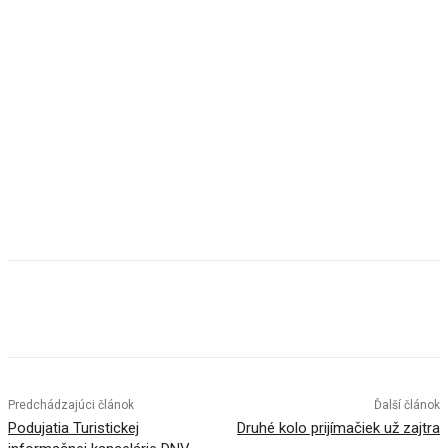
Facebook
X
Linkedin
Tumblr
Predchádzajúci článok
Ďalší článok
Podujatia Turistickej
Druhé kolo prijímačiek už zajtra