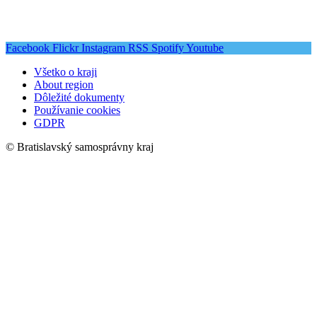
Facebook
Flickr
Instagram
RSS
Spotify
Youtube
Všetko o kraji
About region
Dôležité dokumenty
Používanie cookies
GDPR
© Bratislavský samosprávny kraj