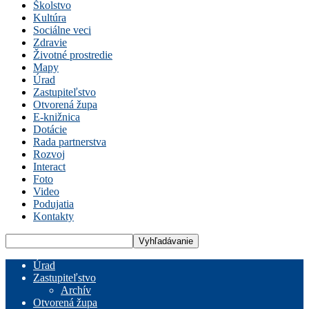
Školstvo
Kultúra
Sociálne veci
Zdravie
Životné prostredie
Mapy
Úrad
Zastupiteľstvo
Otvorená župa
E-knižnica
Dotácie
Rada partnerstva
Rozvoj
Interact
Foto
Video
Podujatia
Kontakty
Úrad
Zastupiteľstvo
Archív
Otvorená župa