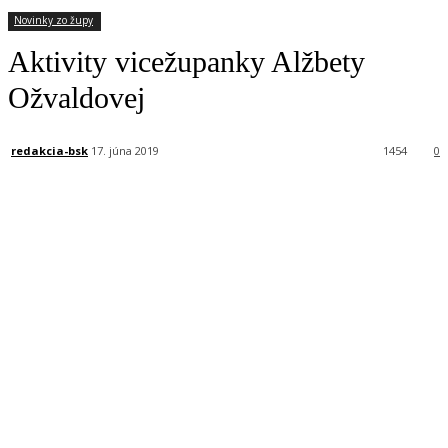
Novinky zo župy
Aktivity vicežupanky Alžbety
Ožvaldovej
redakcia-bsk
17. júna 2019
1454
0
Facebook
X
Linkedin
Tumblr