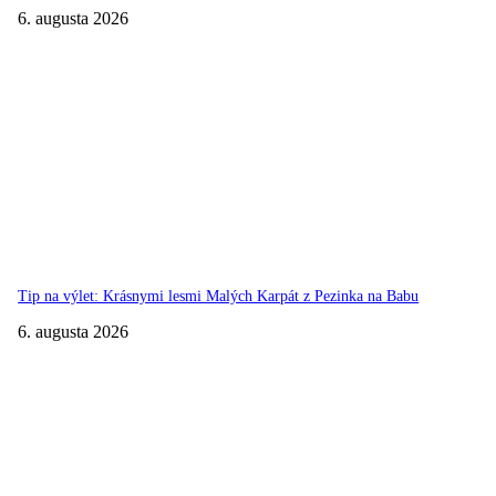
6. augusta 2026
Tip na výlet: Krásnymi lesmi Malých Karpát z Pezinka na Babu
6. augusta 2026