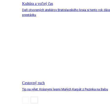
Kultúra a voľný čas
Deň otvorených ateliérov Bratislavského kraja si tento rok dáv
prestávku
Cestovný ruch
Tip na výlet: Krásnymi lesmi Malých Karpát z Pezinka na Babu