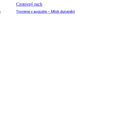
Cestovný ruch
a
Tvorenie v auguste – Mlok dunajský