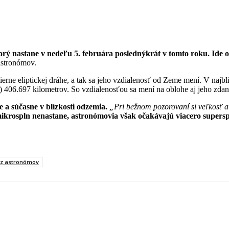
ý nastane v nedeľu 5. februára poslednýkrát v tomto roku. Ide o
astronómov.
rne eliptickej dráhe, a tak sa jeho vzdialenosť od Zeme mení. V najb
e) 406.697 kilometrov. So vzdialenosťou sa mení na oblohe aj jeho 
e a súčasne v blízkosti odzemia.
„Pri bežnom pozorovaní si veľkosť a 
krospln nenastane, astronómovia však očakávajú viacero superspln
äz astronómov
blr