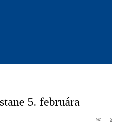
tane 5. februára
1960
0