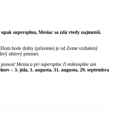
 opak supersplnu, Mesiac sa zdá vtedy najmenší.
ližšom bode dráhy (prízemie) je od Zeme vzdialený
zdanlivý uhlový priemer.
jasnosť Mesiaca pri supersplne či mikrosplne ani
ov – 3. júla, 1. augusta, 31. augusta, 29. septembra