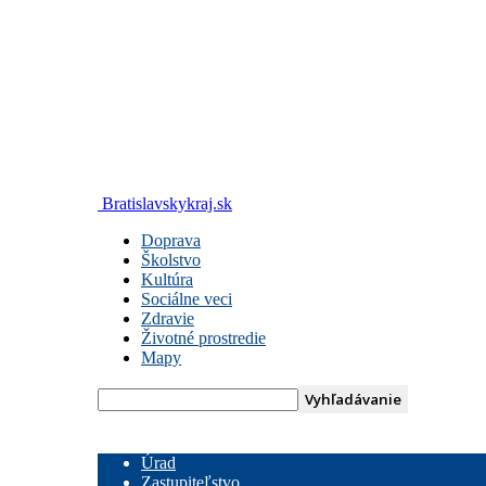
Bratislavskykraj.sk
Doprava
Školstvo
Kultúra
Sociálne veci
Zdravie
Životné prostredie
Mapy
Úrad
Zastupiteľstvo