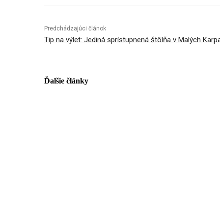
Predchádzajúci článok
Tip na výlet: Jediná sprístupnená štôlňa v Malých Karp
Ďalšie články