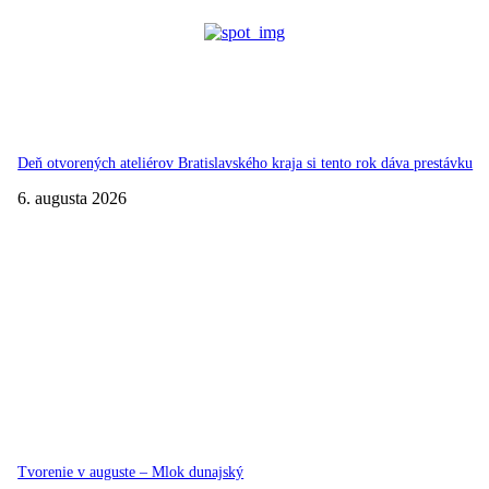
Deň otvorených ateliérov Bratislavského kraja si tento rok dáva prestávku
6. augusta 2026
Tvorenie v auguste – Mlok dunajský