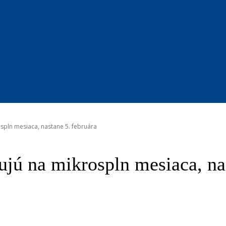
pln mesiaca, nastane 5. februára
jú na mikrospln mesiaca, nas
blr