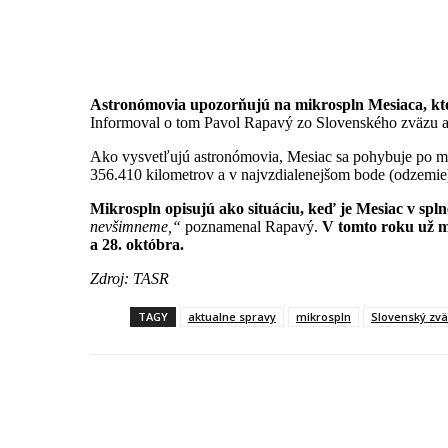
Astronómovia upozorňujú na mikrospln Mesiaca, ktor
Informoval o tom Pavol Rapavý zo Slovenského zväzu 
Ako vysvetľujú astronómovia, Mesiac sa pohybuje po mie
356.410 kilometrov a v najvzdialenejšom bode (odzemi
Mikrospln opisujú ako situáciu, keď je Mesiac v spln
nevšimneme,“
poznamenal Rapavý.
V tomto roku už mi
a 28. októbra.
Zdroj: TASR
TAGY
aktualne spravy
mikrospln
Slovenský zv
Facebook
X
Linkedin
Tum