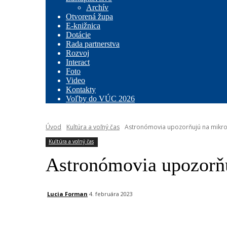
Archív
Otvorená župa
E-knižnica
Dotácie
Rada partnerstva
Rozvoj
Interact
Foto
Video
Kontakty
Voľby do VÚC 2026
Úvod
Kultúra a voľný čas
Astronómovia upozorňujú na mikros
Kultúra a voľný čas
Astronómovia upozorňu
Lucia Forman
4. februára 2023
Facebook
X
Linkedin
Tum