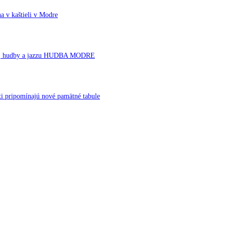
a v kaštieli v Modre
rnej hudby a jazzu HUDBA MODRE
ti pripomínajú nové pamätné tabule