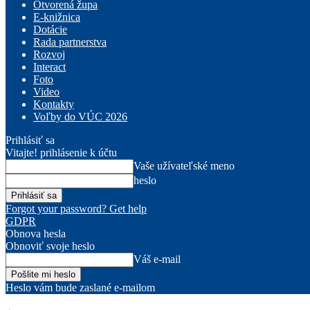
Otvorená župa
E-knižnica
Dotácie
Rada partnerstva
Rozvoj
Interact
Foto
Video
Kontakty
Voľby do VÚC 2026
Prihlásiť sa
Vitajte! prihlásenie k účtu
Vaše užívateľské meno
heslo
Forgot your password? Get help
GDPR
Obnova hesla
Obnoviť svoje heslo
Váš e-mail
Heslo vám bude zaslané e-mailom