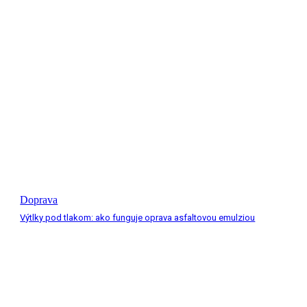
Doprava
Výtlky pod tlakom: ako funguje oprava asfaltovou emulziou