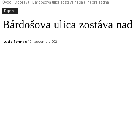
Úvod
Doprava
Bárdošova ulica zostáva naďalej neprejazdná
Doprava
Bárdošova ulica zostáva naď
Lucia Forman
12. septembra 2021
Facebook
X
Linkedin
Tumblr