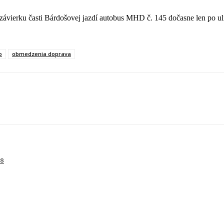
závierku časti Bárdošovej jazdí autobus MHD č. 145 dočasne len po ul
o
obmedzenia doprava
bs