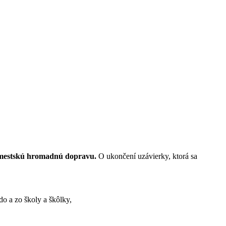
j mestskú hromadnú dopravu.
O ukončení uzávierky, ktorá sa
do a zo školy a škôlky,