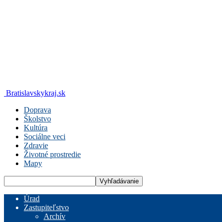
Bratislavskykraj.sk
Doprava
Školstvo
Kultúra
Sociálne veci
Zdravie
Životné prostredie
Mapy
Úrad
Zastupiteľstvo
Archív