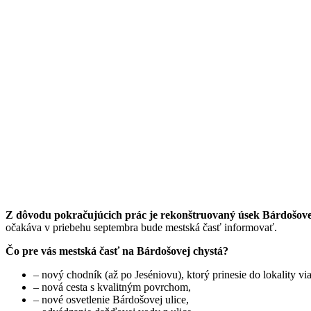
Z dôvodu pokračujúcich prác je rekonštruovaný úsek Bárdošov
očakáva v priebehu septembra bude mestská časť informovať.
Čo pre vás mestská časť na Bárdošovej chystá?
– nový chodník (až po Jeséniovu), ktorý prinesie do lokality via
– nová cesta s kvalitným povrchom,
– nové osvetlenie Bárdošovej ulice,