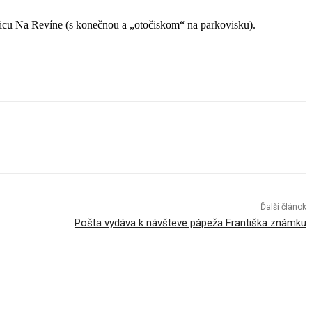
icu Na Revíne (s konečnou a „otočiskom“ na parkovisku).
Ďalší článok
Pošta vydáva k návšteve pápeža Františka známku