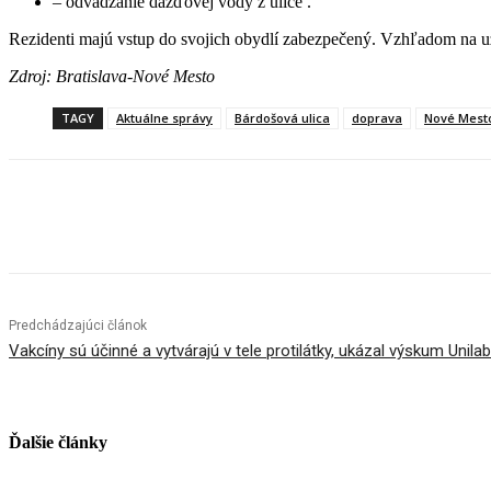
– odvádzanie dažďovej vody z ulice .
Rezidenti majú vstup do svojich obydlí zabezpečený. Vzhľadom na u
Zdroj: Bratislava-Nové Mesto
TAGY
Aktuálne správy
Bárdošová ulica
doprava
Nové Mest
Facebook
X
Linkedin
Tumblr
Predchádzajúci článok
Vakcíny sú účinné a vytvárajú v tele protilátky, ukázal výskum Unila
Ďalšie články