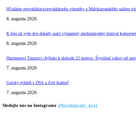
Hľadáme prevádzkara/prevádzkarku vínotéky a Malokarpatského salónu vín
8. augusta 2026
K letu už vyše dve dekády patrí významný medzinárodný festival komo
8. augusta 2026
Hartmutovi Tautzovi chýbalo k slobode 22 metrov. Štyridsať rokov od smr
7. augusta 2026
Grécky týždeň v DSS a ZpS Kaštieľ
7. augusta 2026
Sledujte nás na Instagrame
@bratislavsky_kraj