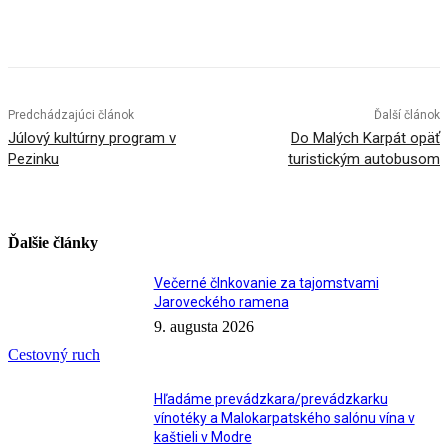
Facebook
X
Linkedin
Tumblr
Predchádzajúci článok
Ďalší článok
Júlový kultúrny program v
Do Malých Karpát opäť
Pezinku
turistickým autobusom
Ďalšie články
Večerné člnkovanie za tajomstvami
Jaroveckého ramena
9. augusta 2026
Cestovný ruch
Hľadáme prevádzkara/prevádzkarku
vínotéky a Malokarpatského salónu vína v
kaštieli v Modre