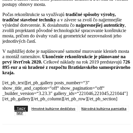
postupy obnovy mosta.
Počas rekonštrukcie sa využívajú
tradičné spôsoby výroby,
tradičné stavebné techniky
a v závere sa zvolí čo najjemnejšie
výsledné dotvorenie. K dosiahnutiu čo
najpresnejšej autenticity
,
zvolili projektanti pôvodné technologické spracovanie konštrukcie
mosta, pričom do úvahy vzali aj geometrické nezrovnalosti jeho
jednotlivých častí.
V najbližšej dobe je naplánované samotné murovanie klenieb mosta
a montáž ramenátov.
Ukončenie rekonštrukcie je plánované na
prvý štvrťrok 2020.
Celkové náklady na rok 2019 predstavujú
726
895 eur a sú hradené z rozpočtu Bratislavského samosprávneho
kraja.
[/et_pb_text][et_pb_gallery posts_number=“3″
show_title_and_caption=“off“ show_pagination=“off“
_builder_version=“3.23.3″ gallery_ids=“221046,221045,221044″]
[/et_pb_gallery][/et_pb_column][/et_pb_row][/et_pb_section]
TAGY
Hmotné kultúrne dedičstvo
Národná kultúrna pamiatka
NKP