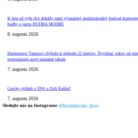
K letu už vyše dve dekády patrí významný medzinárodný festival komorne
hudby a jazzu HUDBA MODRE
8. augusta 2026
Hartmutovi Tautzovi chýbalo k slobode 22 metrov. Štyridsať rokov od smr
pripomínajú nové pamätné tabule
7. augusta 2026
Grécky týždeň v DSS a ZpS Kaštieľ
7. augusta 2026
Sledujte nás na Instagrame
@bratislavsky_kraj