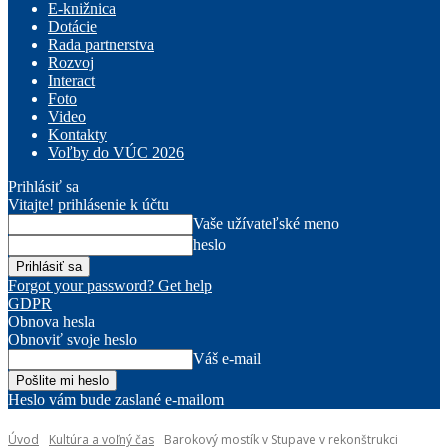
E-knižnica
Dotácie
Rada partnerstva
Rozvoj
Interact
Foto
Video
Kontakty
Voľby do VÚC 2026
Prihlásiť sa
Vitajte! prihlásenie k účtu
Vaše užívateľské meno
heslo
Forgot your password? Get help
GDPR
Obnova hesla
Obnoviť svoje heslo
Váš e-mail
Heslo vám bude zaslané e-mailom
Úvod
Kultúra a voľný čas
Barokový mostík v Stupave v rekonštrukci