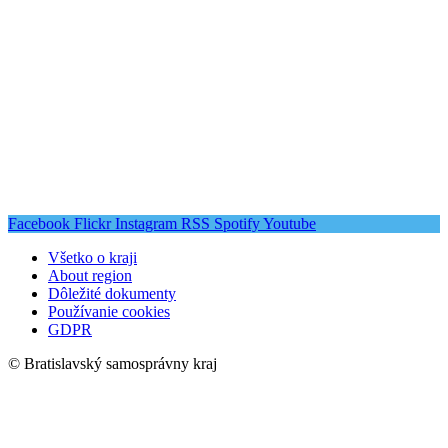
Facebook
Flickr
Instagram
RSS
Spotify
Youtube
Všetko o kraji
About region
Dôležité dokumenty
Používanie cookies
GDPR
© Bratislavský samosprávny kraj