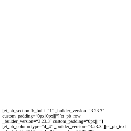
[et_pb_section fb_built=“1″ _builder_version=“3.23.3″
custom_padding=“0px||0px|||“][et_pb_row
_builder_version=“3.23.3″ custom_padding=“0px|||||“]
[et_pb_column type=“4_4″ _builder_version=“3.23.3″][et_pb_text