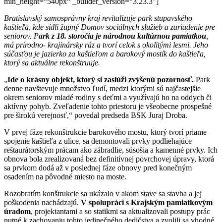
min_height=“540px“ _builder_version=“3.23.3″]
Bratislavský samosprávny kraj revitalizuje park stupavského
kaštieľa, kde sídli župný Domov sociálnych služieb a zariadenie pre
seniorov. P
ark z 18. storočia je národnou kultúrnou pamiatkou
,
má prírodno- krajinársky ráz a tvorí celok s okolitými lesmi. Jeho
súčasťou je jazierko za kaštieľom a barokový mostík do kaštieľa,
ktorý sa aktuálne rekonštruuje.
„
Ide o krásny objekt, ktorý si zaslúži zvýšenú pozornosť.
Park
denne navštevuje množstvo ľudí, medzi ktorými sú najčastejšie
okrem seniorov mladé rodiny s deťmi a využívajú ho na oddych či
aktívny pohyb. Zveľadenie tohto priestoru je všeobecne prospešné
pre širokú verejnosť,“ povedal predseda BSK Juraj Droba.
V prvej fáze rekonštrukcie barokového mostu, ktorý tvorí priame
spojenie kaštieľa z ulice, sa demontovali prvky podliehajúce
reštaurátorským prácam ako zábradlie, súsošia a kamenné prvky. Ich
obnova bola zrealizovaná bez definitívnej povrchovej úpravy, ktorá
sa prvkom dodá až v poslednej fáze obnovy pred konečným
osadením na pôvodné miesto na moste.
Rozobratím konštrukcie sa ukázalo v akom stave sa stavba a jej
poškodenia nachádzajú.
V spolupráci s Krajským pamiatkovým
úradom
, projektantami a so statikmi sa aktualizovali postupy prác
nutné k zachovaniu tohto jedinečného dedičstva a zvolili sa vhodné