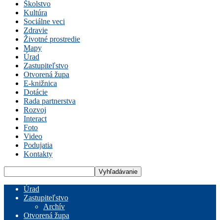
Školstvo
Kultúra
Sociálne veci
Zdravie
Životné prostredie
Mapy
Úrad
Zastupiteľstvo
Otvorená župa
E-knižnica
Dotácie
Rada partnerstva
Rozvoj
Interact
Foto
Video
Podujatia
Kontakty
Úrad
Zastupiteľstvo
Archív
Otvorená župa