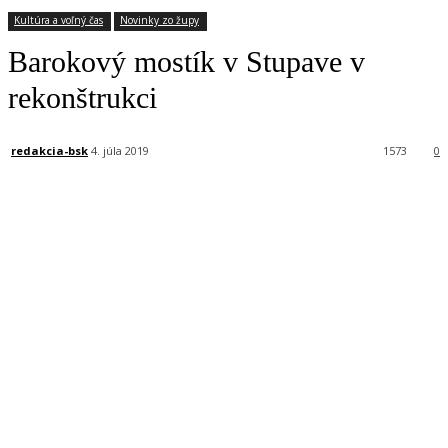
Kultúra a voľný čas
Novinky zo župy
Barokový mostík v Stupave v
rekonštrukci
redakcia-bsk
4. júla 2019
1573
0
Facebook
X
Linkedin
Tumblr