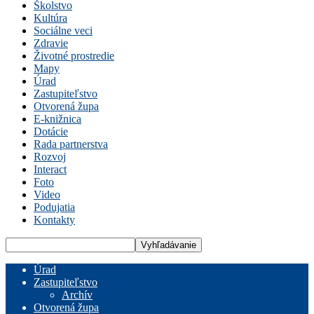
Školstvo
Kultúra
Sociálne veci
Zdravie
Životné prostredie
Mapy
Úrad
Zastupiteľstvo
Otvorená župa
E-knižnica
Dotácie
Rada partnerstva
Rozvoj
Interact
Foto
Video
Podujatia
Kontakty
Úrad
Zastupiteľstvo
Archív
Otvorená župa