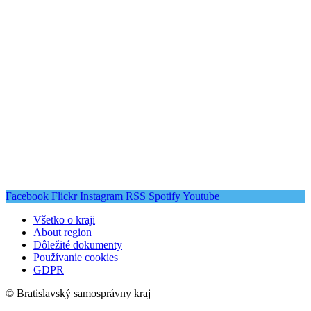
Facebook
Flickr
Instagram
RSS
Spotify
Youtube
Všetko o kraji
About region
Dôležité dokumenty
Používanie cookies
GDPR
© Bratislavský samosprávny kraj