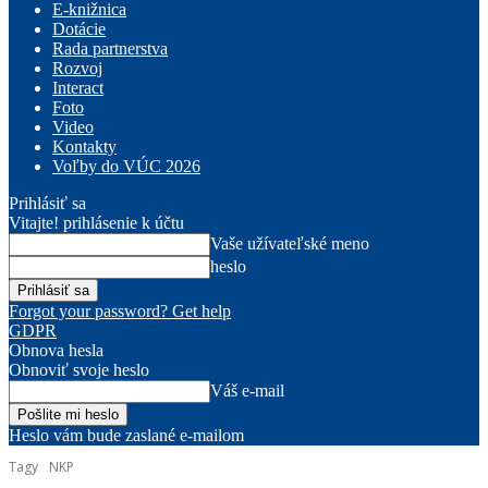
E-knižnica
Dotácie
Rada partnerstva
Rozvoj
Interact
Foto
Video
Kontakty
Voľby do VÚC 2026
Prihlásiť sa
Vitajte! prihlásenie k účtu
Vaše užívateľské meno
heslo
Forgot your password? Get help
GDPR
Obnova hesla
Obnoviť svoje heslo
Váš e-mail
Heslo vám bude zaslané e-mailom
Tagy
NKP