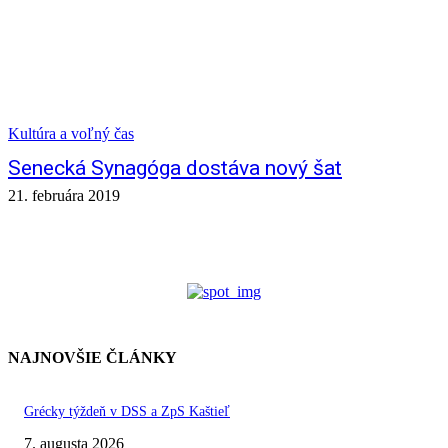
Kultúra a voľný čas
Senecká Synagóga dostáva nový šat
21. februára 2019
NAJNOVŠIE ČLÁNKY
Grécky týždeň v DSS a ZpS Kaštieľ
7. augusta 2026