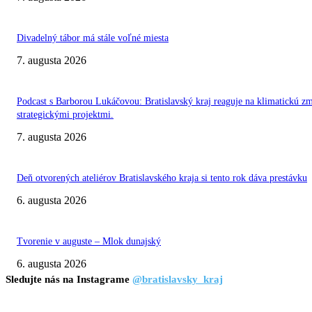
Divadelný tábor má stále voľné miesta
7. augusta 2026
Podcast s Barborou Lukáčovou: Bratislavský kraj reaguje na klimatickú z
strategickými projektmi.
7. augusta 2026
Deň otvorených ateliérov Bratislavského kraja si tento rok dáva prestávku
6. augusta 2026
Tvorenie v auguste – Mlok dunajský
6. augusta 2026
Sledujte nás na Instagrame
@bratislavsky_kraj