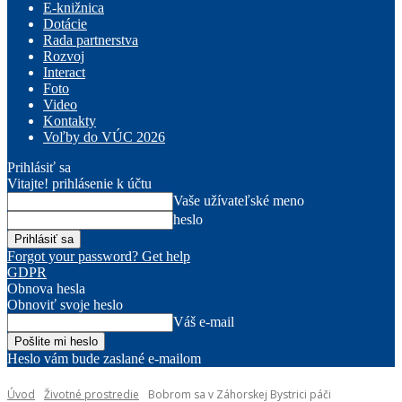
E-knižnica
Dotácie
Rada partnerstva
Rozvoj
Interact
Foto
Video
Kontakty
Voľby do VÚC 2026
Prihlásiť sa
Vitajte! prihlásenie k účtu
Vaše užívateľské meno
heslo
Forgot your password? Get help
GDPR
Obnova hesla
Obnoviť svoje heslo
Váš e-mail
Heslo vám bude zaslané e-mailom
Úvod
Životné prostredie
Bobrom sa v Záhorskej Bystrici páči