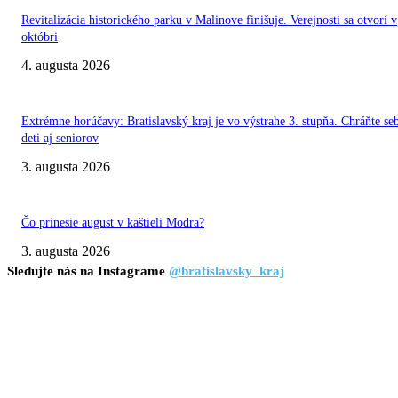
Revitalizácia historického parku v Malinove finišuje. Verejnosti sa otvorí v
októbri
4. augusta 2026
Extrémne horúčavy: Bratislavský kraj je vo výstrahe 3. stupňa. Chráňte se
deti aj seniorov
3. augusta 2026
Čo prinesie august v kaštieli Modra?
3. augusta 2026
Sledujte nás na Instagrame
@bratislavsky_kraj