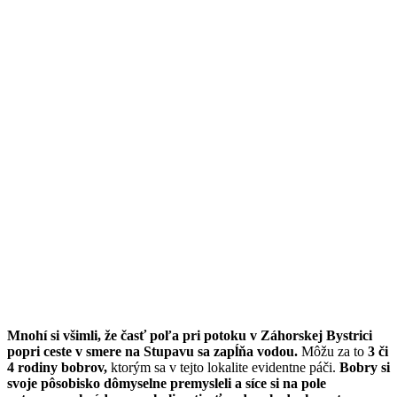
Mnohí si všimli, že časť poľa pri potoku v Záhorskej Bystrici
popri ceste v smere na Stupavu sa zapĺňa vodou.
Môžu za to
3 či
4 rodiny bobrov,
ktorým sa v tejto lokalite evidentne páči.
Bobry si
svoje pôsobisko dômyselne premysleli a síce si na pole