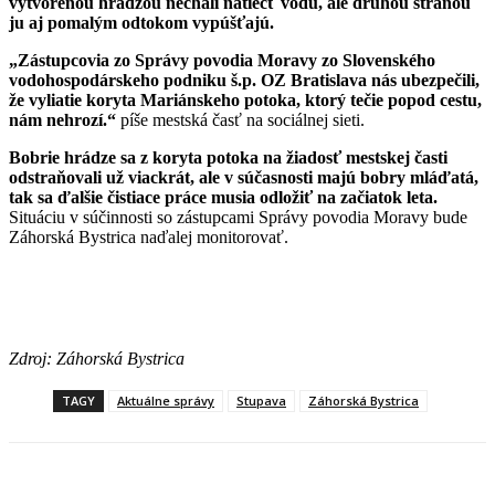
vytvorenou hrádzou nechali natiecť vodu, ale druhou stranou
ju aj pomalým odtokom vypúšťajú.
„Zástupcovia zo Správy povodia Moravy zo Slovenského
vodohospodárskeho podniku š.p. OZ Bratislava nás ubezpečili,
že vyliatie koryta Mariánskeho potoka, ktorý tečie popod cestu,
nám nehrozí.“
píše mestská časť na sociálnej sieti.
Bobrie hrádze sa z koryta potoka na žiadosť mestskej časti
odstraňovali už viackrát, ale v súčasnosti majú bobry mláďatá,
tak sa ďalšie čistiace práce musia odložiť na začiatok leta.
Situáciu v súčinnosti so zástupcami Správy povodia Moravy bude
Záhorská Bystrica naďalej monitorovať.
Zdroj: Záhorská Bystrica
TAGY
Aktuálne správy
Stupava
Záhorská Bystrica