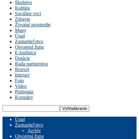
Školstvo
Kultúra
Sociálne veci
Zdravie
Životné prostredie
Mapy
Úrad
Zastupiteľstvo
Otvorená župa
E-knižnica
Dotácie
Rada partnerstva
Rozvoj
Interact
Foto
Video
Podujatia
Kontakty
Úrad
Zastupiteľstvo
Archív
Otvorená župa