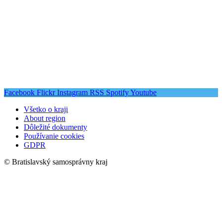
Facebook
Flickr
Instagram
RSS
Spotify
Youtube
Všetko o kraji
About region
Dôležité dokumenty
Používanie cookies
GDPR
© Bratislavský samosprávny kraj