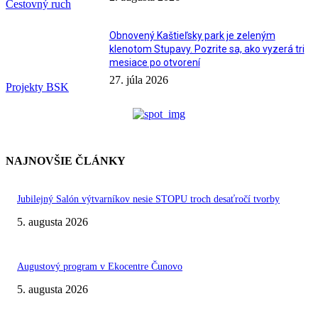
Cestovný ruch
Obnovený Kaštieľsky park je zeleným
klenotom Stupavy. Pozrite sa, ako vyzerá tri
mesiace po otvorení
27. júla 2026
Projekty BSK
NAJNOVŠIE ČLÁNKY
Jubilejný Salón výtvarníkov nesie STOPU troch desaťročí tvorby
5. augusta 2026
Augustový program v Ekocentre Čunovo
5. augusta 2026