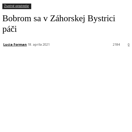
Životné prostredie
Bobrom sa v Záhorskej Bystrici
páči
Lucia Forman
18. apríla 2021
2184
0
Facebook
X
Linkedin
Tumblr