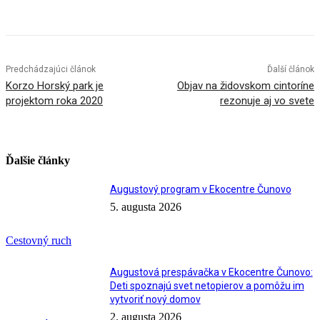
Facebook
X
Linkedin
Tumblr
Predchádzajúci článok
Ďalší článok
Korzo Horský park je
Objav na židovskom cintoríne
projektom roka 2020
rezonuje aj vo svete
Ďalšie články
Augustový program v Ekocentre Čunovo
5. augusta 2026
Cestovný ruch
Augustová prespávačka v Ekocentre Čunovo:
Deti spoznajú svet netopierov a pomôžu im
vytvoriť nový domov
2. augusta 2026