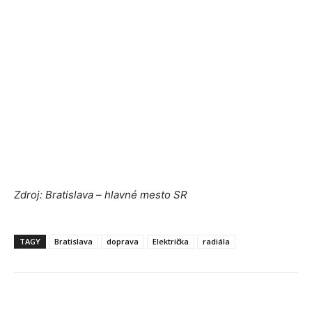
Zdroj: Bratislava – hlavné mesto SR
TAGY
Bratislava
doprava
Električka
radiála
Facebook
X
Linkedin
Tumblr