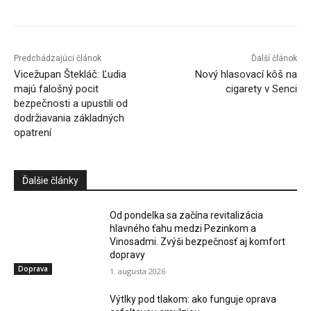
Predchádzajúci článok
Ďalší článok
Vicežupan Štekláč: Ľudia
Nový hlasovací kôš na
majú falošný pocit
cigarety v Senci
bezpečnosti a upustili od
dodržiavania základných
opatrení
Ďalšie články
Od pondelka sa začína revitalizácia
hlavného ťahu medzi Pezinkom a
Vinosadmi. Zvýši bezpečnosť aj komfort
dopravy
Doprava
1. augusta 2026
Výtlky pod tlakom: ako funguje oprava