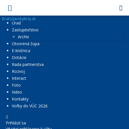
Bratislavskykraj.sk
Úrad
Zastupiteľstvo
Archív
Otvorená župa
E-knižnica
Dotácie
Rada partnerstva
Rozvoj
Interact
Foto
Video
Kontakty
Voľby do VÚC 2026
Prihlásiť sa
Vitajte! prihlásenie k účtu