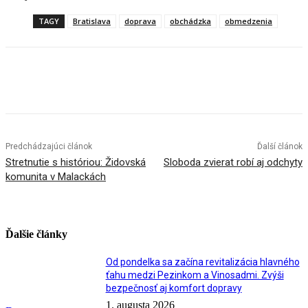
TAGY
Bratislava
doprava
obchádzka
obmedzenia
Facebook
X
Linkedin
Tumblr
Predchádzajúci článok
Ďalší článok
Stretnutie s históriou: Židovská
Sloboda zvierat robí aj odchyty
komunita v Malackách
Ďalšie články
Od pondelka sa začína revitalizácia hlavného
ťahu medzi Pezinkom a Vinosadmi. Zvýši
bezpečnosť aj komfort dopravy
1. augusta 2026