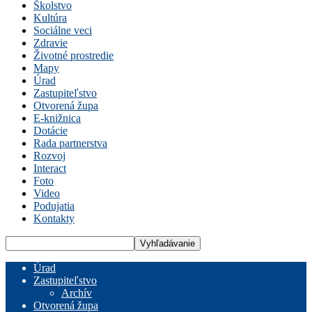
Školstvo
Kultúra
Sociálne veci
Zdravie
Životné prostredie
Mapy
Úrad
Zastupiteľstvo
Otvorená župa
E-knižnica
Dotácie
Rada partnerstva
Rozvoj
Interact
Foto
Video
Podujatia
Kontakty
Úrad
Zastupiteľstvo
Archív
Otvorená župa