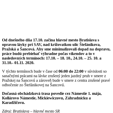
Od dnešného dňa 17.10. začína hlavné mesto Bratislava s
opravou lávky pri SAV, nad križovatkou ulíc Štefánikova,
Pražská a Šancová. Aby sme minimalizovali dopad na dopravu,
práce budú prebiehať výhradne počas víkendov a to v
nasledovných termínoch: 17.10. – 18. 10., 24.10. – 25. 10. a
31.10.- 01.11. 2020.
V týchto termínoch bude v čase od
06:00 do 22:00
v súvislosti so
sanačnými prácami na lávke zrušený jeden jazdný pruh v smere z
Pražskej na Šancovú a zároveň bude v smere z centra zrušené pravé
odbočenie zo Štefánikovej na Šancovú.
Dočasná obchádzková trasa povedie cez Námestie 1. mája,
Kollárovo Námestie, Mickiewiczovu, Záhradnícku a
Karadžičovu.
Zdroj: Bratislava – hlavné mesto SR