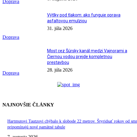
Doprava
Výtlky pod tlakom: ako funguje oprava
asfaltovou emulziou
31. júla 2026
Doprava
Most cez Šúrsky kanál medzi Vajnorami a
Čiernou vodou prejde kompletnou
prestavbou
28. júla 2026
Doprava
NAJNOVŠIE ČLÁNKY
Hartmutovi Tautzovi chýbalo k slobode 22 metrov. Štyridsať rokov od smr
pripomínajú nové pamätné tabule
7. augusta 2026