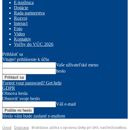
E-knižnica
Dotácie
Rada partnerstva
Rozvoj
Interact
Foto
Video
Kontakty
Voľby do VÚC 2026
Prihlásiť sa
Vitajte! prihlásenie k účtu
Vaše užívateľské meno
heslo
Forgot your password? Get help
GDPR
Obnova hesla
Obnoviť svoje heslo
Váš e-mail
Heslo vám bude zaslané e-mailom
Úvod
Doprava
Bratislava začína s opravou lávky pri SAV, nad križovatkou