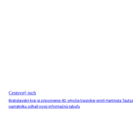
Cestovný ruch
Bratislavský kraj si pripomenie 40. výročie tragickej smrti Hartmuta Tautza
pamätníku odhalí novú informačnú tabuľu