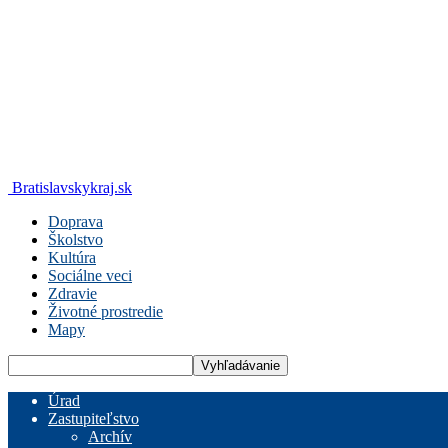
Bratislavskykraj.sk
Doprava
Školstvo
Kultúra
Sociálne veci
Zdravie
Životné prostredie
Mapy
Úrad
Zastupiteľstvo
Archív