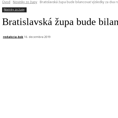
Úvod
Novinky zo župy
Bratislavská župa bude bilancovať výsledky za dva r
Novinky zo župy
Bratislavská župa bude bila
redakcia-bsk
16. decembra 2019
Facebook
X
Linkedin
Tumblr