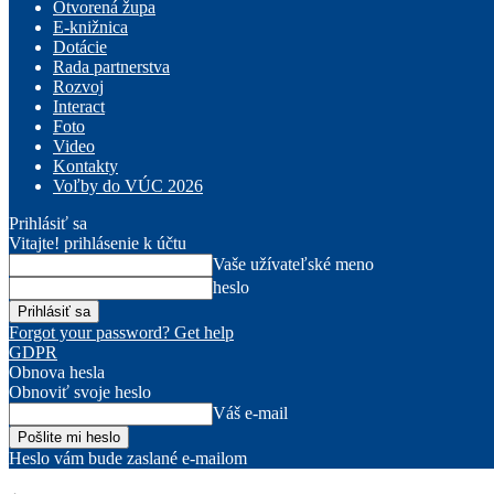
Otvorená župa
E-knižnica
Dotácie
Rada partnerstva
Rozvoj
Interact
Foto
Video
Kontakty
Voľby do VÚC 2026
Prihlásiť sa
Vitajte! prihlásenie k účtu
Vaše užívateľské meno
heslo
Forgot your password? Get help
GDPR
Obnova hesla
Obnoviť svoje heslo
Váš e-mail
Heslo vám bude zaslané e-mailom