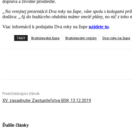
doprava a životné prostredie.
„Na verejnej prezentácii Dva roky na župe, vám spolu s kolegami pr
dodáva:
„Aj do budúceho obdobia máme smelé plány, no nič z toho n
Viac informácií k podujatiu Dva roky na župe
nájdete tu
.
TAGY
Bratislavská župa
Bratislavský región
Dva roky na župe
Facebook
X
Linkedin
Tumblr
Predchádzajúci článok
XV. zasadnutie Zastupiteľstva BSK 13.12.2019
Ďalšie články