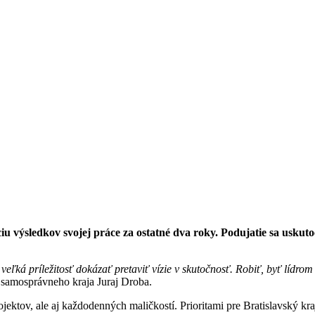
u výsledkov svojej práce za ostatné dva roky. Podujatie sa uskut
eľká príležitosť dokázať pretaviť vízie v skutočnosť. Robiť, byť lídro
 samosprávneho kraja Juraj Droba.
ktov, ale aj každodenných maličkostí. Prioritami pre Bratislavský kraj