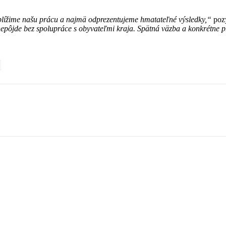
iblížime našu prácu a najmä odprezentujeme hmatateľné výsledky,“
poz
epôjde bez spolupráce s obyvateľmi kraja. Spätná väzba a konkrétne p