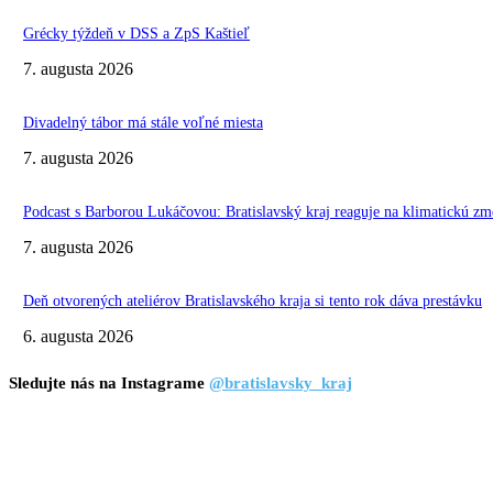
Grécky týždeň v DSS a ZpS Kaštieľ
7. augusta 2026
Divadelný tábor má stále voľné miesta
7. augusta 2026
Podcast s Barborou Lukáčovou: Bratislavský kraj reaguje na klimatickú zm
7. augusta 2026
Deň otvorených ateliérov Bratislavského kraja si tento rok dáva prestávku
6. augusta 2026
Sledujte nás na Instagrame
@bratislavsky_kraj