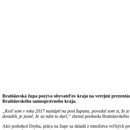
Bratislavská župa pozýva obyvateľov kraja na verejnú prezentáci
Bratislavského samosprávneho kraja.
„Keď som v roku 2017 nastúpil na post župana, povedal som si, že je v
dosiahli, je jasné, že sa nám to darí,“
zhrnul predseda Bratislavského
Ako podotkol Droba, práca na župe sa skladá z množstva veľkých proje