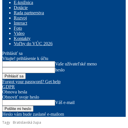
E-knižnica
Dotácie
Rada partnerstva
Rozvoj
Interact
Foto
Video
Kontakty
Voľby do VÚC 2026
Prihlásiť sa
Vitajte! prihlásenie k účtu
Vaše užívateľské meno
heslo
Forgot your password? Get help
GDPR
Obnova hesla
Obnoviť svoje heslo
Váš e-mail
Heslo vám bude zaslané e-mailom
Tagy
Bratislavská župa