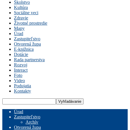
Školstvo
Kultúra
Sociálne veci
Zdravie
Životné prostredie
Mapy
Úrad
Zastupiteľstvo
Otvorená župa
E-knižnica
Dotácie
Rada partnerstva
Rozvoj
Interact
Foto
Video
Podujatia
Kontakty
Úrad
Zastupiteľstvo
Archív
Otvorená župa