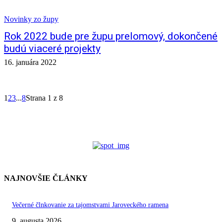
Novinky zo župy
Rok 2022 bude pre župu prelomový, dokončené
budú viaceré projekty
16. januára 2022
1
2
3
...
8
Strana 1 z 8
NAJNOVŠIE ČLÁNKY
Večerné člnkovanie za tajomstvami Jaroveckého ramena
9. augusta 2026