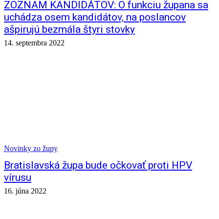
ZOZNAM KANDIDÁTOV: O funkciu župana sa
uchádza osem kandidátov, na poslancov
ašpirujú bezmála štyri stovky
14. septembra 2022
Novinky zo župy
Bratislavská župa bude očkovať proti HPV
vírusu
16. júna 2022