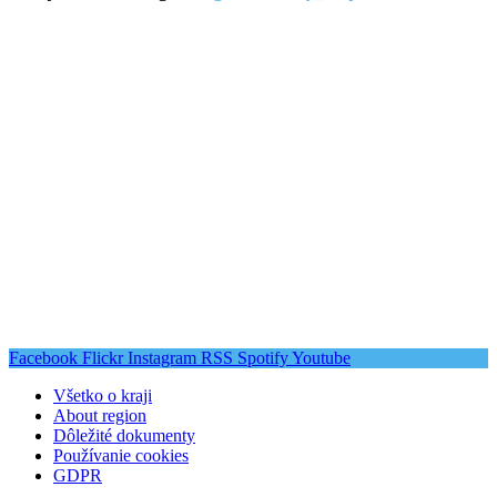
Facebook
Flickr
Instagram
RSS
Spotify
Youtube
Všetko o kraji
About region
Dôležité dokumenty
Používanie cookies
GDPR