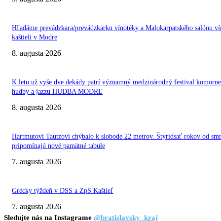
Hľadáme prevádzkara/prevádzkarku vínotéky a Malokarpatského salónu ví
kaštieli v Modre
8. augusta 2026
K letu už vyše dve dekády patrí významný medzinárodný festival komorne
hudby a jazzu HUDBA MODRE
8. augusta 2026
Hartmutovi Tautzovi chýbalo k slobode 22 metrov. Štyridsať rokov od smr
pripomínajú nové pamätné tabule
7. augusta 2026
Grécky týždeň v DSS a ZpS Kaštieľ
7. augusta 2026
Sledujte nás na Instagrame
@bratislavsky_kraj