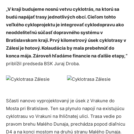
„V kraji budujeme nosnú vetvu cyklotrás, na ktorú sa
budú napájať trasy jednotlivých obcí. Cieľom tohto
veľkého cykloprojektu je integrovať cyklodopravu ako
neoddeliteľnú súčasť dopravného systému v
Bratislavskom kraji. Prvý kilometrový úsek cyklotrasy v
Zálesí je hotový. Kolaudácia by mala prebehnúť do
konca mája. Zároveň hľadáme financie na ďalšie etapy,“
priblížil predseda BSK Juraj Droba.
Sčasti nanovo vyprojektovaný je úsek z Vrakune do
Mosta pri Bratislave. Ten sa plynulo napojí na existujúcu
cyklotrasu vo Vrakuni na Ihličnatej ulici. Trasa vedie po
pravom brehu Malého Dunaja, prechádza popod diaľnicu
D4 a na konci mostom na druhú stranu Malého Dunaja.