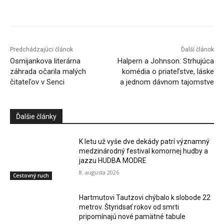
Facebook
X
Linkedin
Tumblr
Predchádzajúci článok
Ďalší článok
Osmijankova literárna
Halpern a Johnson: Strhujúca
záhrada očarila malých
komédia o priateľstve, láske
čitateľov v Senci
a jednom dávnom tajomstve
Ďalšie články
K letu už vyše dve dekády patrí významný
medzinárodný festival komornej hudby a
jazzu HUDBA MODRE
8. augusta 2026
Cestovný ruch
Hartmutovi Tautzovi chýbalo k slobode 22
metrov. Štyridsať rokov od smrti
pripomínajú nové pamätné tabule