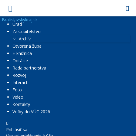
Bratislavskykraj.sk
Úrad
Zastupiteľstvo
Archív
Otvorená župa
E-knižnica
Dotácie
Rada partnerstva
Rozvoj
Interact
Foto
Video
Kontakty
Voľby do VÚC 2026
Prihlásiť sa
Vitajte! prihlásenie k účtu