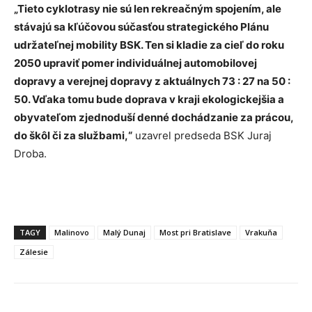
„Tieto cyklotrasy nie sú len rekreačným spojením, ale
stávajú sa kľúčovou súčasťou strategického Plánu
udržateľnej mobility BSK. Ten si kladie za cieľ do roku
2050 upraviť pomer individuálnej automobilovej
dopravy a verejnej dopravy z aktuálnych 73 : 27 na 50 :
50. Vďaka tomu bude doprava v kraji ekologickejšia a
obyvateľom zjednoduší denné dochádzanie za prácou,
do škôl či za službami,“
uzavrel predseda BSK Juraj
Droba.
TAGY
Malinovo
Malý Dunaj
Most pri Bratislave
Vrakuňa
Zálesie