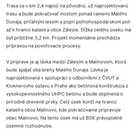
Trasa sa v km 2,4 napojí na pôvodnú, už naprojektovanú
trasu a bude pokračovať mostom ponad rameno Malého
Dunaja, priľahlým lesom a popri poľnohospodárskom poli
až k hranici katastra obce Zálesie. Dĺžka celého úseku má
byť približne 3,2 km. Projekt momentálne prechádza
prípravou na povoľovacie procesy.
V príprave je aj lávka medzi Zálesím a Malinovom, ktorá
bude spájať oba brehy Malého Dunaja. Lávka je
naprojektovaná v spolupráci s odborníkmi z ČVUT a
Kloknerovho ústavu v Prahe ako betónová konštrukcia z
vysokopevnostného UHPC betónu a bude doplnená o
prírodné drevené prvky. Celý úsek končí na hranici
katastra obce Malinovo, kde pokračovanie pripravuje
obec Malinovo. Na tento úsek má už BSK právoplatné
územné rozhodnutie.