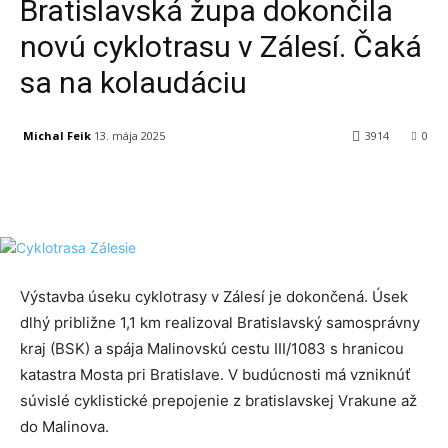
Bratislavská župa dokončila
novú cyklotrasu v Zálesí. Čaká
sa na kolaudáciu
Michal Feik
13. mája 2025
3914
0
Facebook
X
Linkedin
Tumblr
Výstavba úseku cyklotrasy v Zálesí je dokončená. Úsek
dlhý približne 1,1 km realizoval Bratislavský samosprávny
kraj (BSK) a spája Malinovskú cestu III/1083 s hranicou
katastra Mosta pri Bratislave. V budúcnosti má vzniknúť
súvislé cyklistické prepojenie z bratislavskej Vrakune až
do Malinova.