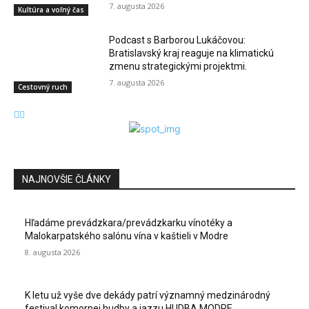
7. augusta 2026
Kultúra a voľný čas
Podcast s Barborou Lukáčovou:
Bratislavský kraj reaguje na klimatickú
zmenu strategickými projektmi.
7. augusta 2026
Cestovný ruch
NAJNOVŠIE ČLÁNKY
Hľadáme prevádzkara/prevádzkarku vínotéky a
Malokarpatského salónu vína v kaštieli v Modre
8. augusta 2026
K letu už vyše dve dekády patrí významný medzinárodný
festival komornej hudby a jazzu HUDBA MODRE