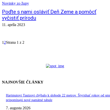
Novinky zo župy
Poďte s nami osláviť Deň Zeme a pomôcť
vyčistiť prírodu
11. apríla 2023
1
2
Strana 1 z 2
NAJNOVŠIE ČLÁNKY
Hartmutovi Tautzovi chýbalo k slobode 22 metrov. Štyridsať rokov od smr
pripomínajú nové pamätné tabule
7. augusta 2026