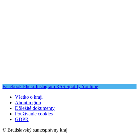
Facebook
Flickr
Instagram
RSS
Spotify
Youtube
Všetko o kraji
About region
Dôležité dokumenty
Používanie cookies
GDPR
© Bratislavský samosprávny kraj