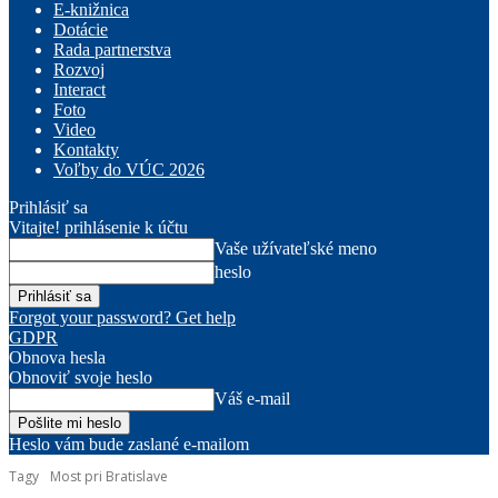
E-knižnica
Dotácie
Rada partnerstva
Rozvoj
Interact
Foto
Video
Kontakty
Voľby do VÚC 2026
Prihlásiť sa
Vitajte! prihlásenie k účtu
Vaše užívateľské meno
heslo
Forgot your password? Get help
GDPR
Obnova hesla
Obnoviť svoje heslo
Váš e-mail
Heslo vám bude zaslané e-mailom
Tagy
Most pri Bratislave