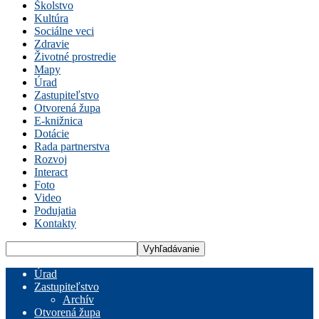
Školstvo
Kultúra
Sociálne veci
Zdravie
Životné prostredie
Mapy
Úrad
Zastupiteľstvo
Otvorená župa
E-knižnica
Dotácie
Rada partnerstva
Rozvoj
Interact
Foto
Video
Podujatia
Kontakty
Úrad
Zastupiteľstvo
Archív
Otvorená župa