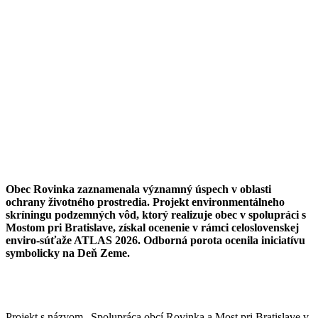
Obec Rovinka zaznamenala významný úspech v oblasti
ochrany životného prostredia. Projekt environmentálneho
skríningu podzemných vôd, ktorý realizuje obec v spolupráci s
Mostom pri Bratislave, získal ocenenie v rámci celoslovenskej
enviro-súťaže ATLAS 2026. Odborná porota ocenila iniciatívu
symbolicky na Deň Zeme.
Projekt s názvom „Spolupráca obcí Rovinka a Most pri Bratislave v