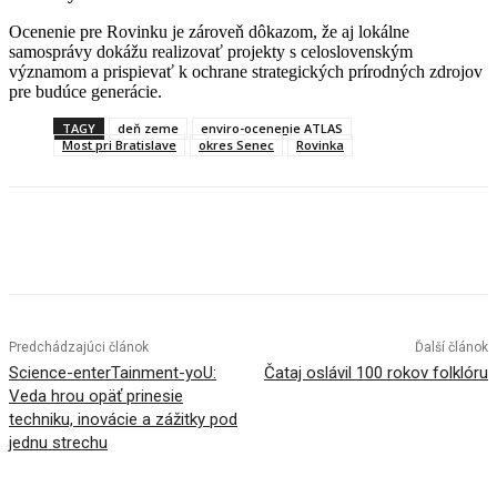
Ocenenie pre Rovinku je zároveň dôkazom, že aj lokálne
samosprávy dokážu realizovať projekty s celoslovenským
významom a prispievať k ochrane strategických prírodných zdrojov
pre budúce generácie.
TAGY
deň zeme
enviro-ocenenie ATLAS
Most pri Bratislave
okres Senec
Rovinka
Facebook
X
Linkedin
Tumblr
Predchádzajúci článok
Ďalší článok
Science-enterTainment-yoU:
Čataj oslávil 100 rokov folklóru
Veda hrou opäť prinesie
techniku, inovácie a zážitky pod
jednu strechu