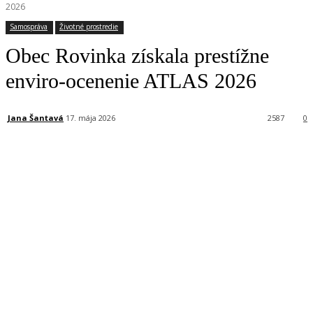
2026
Samospráva
Životné prostredie
Obec Rovinka získala prestížne
enviro-ocenenie ATLAS 2026
Jana Šantavá
17. mája 2026
2587
0
Facebook
X
Linkedin
Tumblr