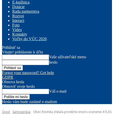
E-knižnica
Dotácie
Rada partnerstva
Rozvoj
Interact
Foto
Video
Kontakty
Voľby do VÚC 2026
Prihlásiť sa
Vitajte! prihlásenie k účtu
Vaše užívateľské meno
heslo
Forgot your password? Get help
GDPR
Obnova hesla
Obnoviť svoje heslo
Váš e-mail
Heslo vám bude zaslané e-mailom
Úvod
Samospráva
Obec Rovinka získala prestížne enviro-ocenenie ATLAS