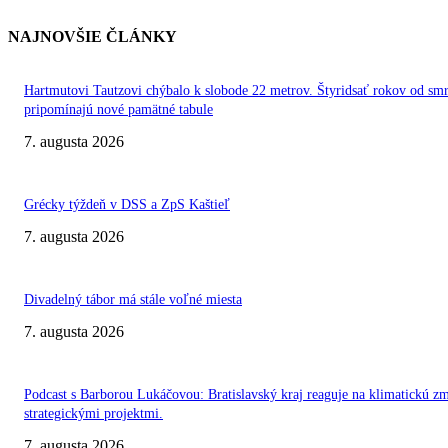
NAJNOVŠIE ČLÁNKY
Hartmutovi Tautzovi chýbalo k slobode 22 metrov. Štyridsať rokov od smr
pripomínajú nové pamätné tabule
7. augusta 2026
Grécky týždeň v DSS a ZpS Kaštieľ
7. augusta 2026
Divadelný tábor má stále voľné miesta
7. augusta 2026
Podcast s Barborou Lukáčovou: Bratislavský kraj reaguje na klimatickú z
strategickými projektmi.
7. augusta 2026