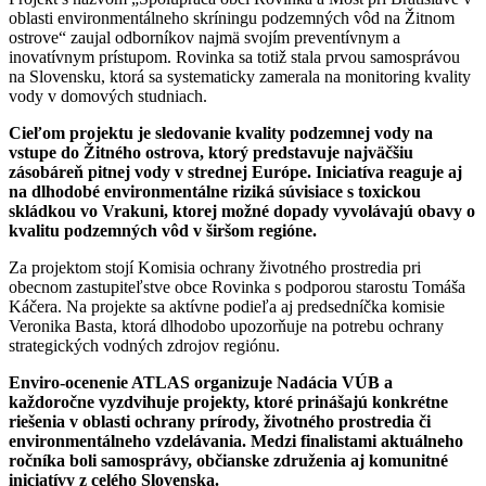
oblasti environmentálneho skríningu podzemných vôd na Žitnom
ostrove“ zaujal odborníkov najmä svojím preventívnym a
inovatívnym prístupom. Rovinka sa totiž stala prvou samosprávou
na Slovensku, ktorá sa systematicky zamerala na monitoring kvality
vody v domových studniach.
Cieľom projektu je sledovanie kvality podzemnej vody na
vstupe do Žitného ostrova, ktorý predstavuje najväčšiu
zásobáreň pitnej vody v strednej Európe. Iniciatíva reaguje aj
na dlhodobé environmentálne riziká súvisiace s toxickou
skládkou vo Vrakuni, ktorej možné dopady vyvolávajú obavy o
kvalitu podzemných vôd v širšom regióne.
Za projektom stojí Komisia ochrany životného prostredia pri
obecnom zastupiteľstve obce Rovinka s podporou starostu Tomáša
Káčera. Na projekte sa aktívne podieľa aj predsedníčka komisie
Veronika Basta, ktorá dlhodobo upozorňuje na potrebu ochrany
strategických vodných zdrojov regiónu.
Enviro-ocenenie ATLAS organizuje Nadácia VÚB a
každoročne vyzdvihuje projekty, ktoré prinášajú konkrétne
riešenia v oblasti ochrany prírody, životného prostredia či
environmentálneho vzdelávania. Medzi finalistami aktuálneho
ročníka boli samosprávy, občianske združenia aj komunitné
iniciatívy z celého Slovenska.