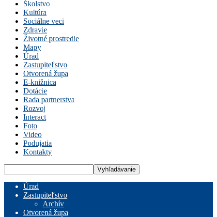
Školstvo
Kultúra
Sociálne veci
Zdravie
Životné prostredie
Mapy
Úrad
Zastupiteľstvo
Otvorená župa
E-knižnica
Dotácie
Rada partnerstva
Rozvoj
Interact
Foto
Video
Podujatia
Kontakty
Úrad
Zastupiteľstvo
Archív
Otvorená župa