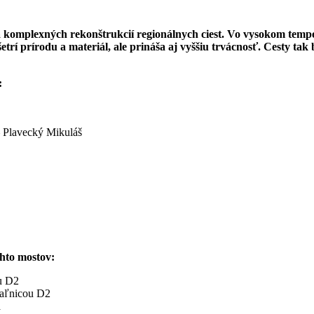
a komplexných rekonštrukcií regionálnych ciest. Vo vysokom temp
etrí prírodu a materiál, ale prináša aj vyššiu trvácnosť. Cesty ta
:
– Plavecký Mikuláš
chto mostov:
ou D2
iaľnicou D2
a