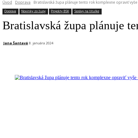
Úvod
Doprava
Bratislavská župa plánuje tento rok komplexne opraviť vyše 
Doprava
Novinky zo župy
Projekty BSK
Správy na titulke
Bratislavská župa plánuje t
Jana Šantavá
8. januára 2024
Facebook
X
Linkedin
Tumblr