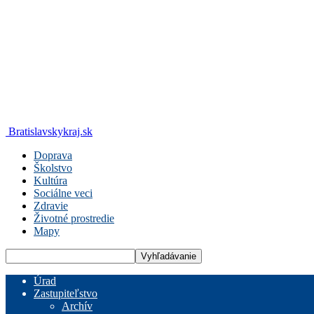
Bratislavskykraj.sk
Doprava
Školstvo
Kultúra
Sociálne veci
Zdravie
Životné prostredie
Mapy
Úrad
Zastupiteľstvo
Archív