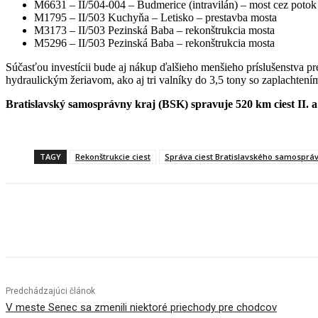
M6631 – II/504-004 – Budmerice (intravilán) – most cez potok
M1795 – II/503 Kuchyňa – Letisko – prestavba mosta
M3173 – II/503 Pezinská Baba – rekonštrukcia mosta
M5296 – II/503 Pezinská Baba – rekonštrukcia mosta
Súčasťou investícii bude aj nákup ďalšieho menšieho príslušenstva pr
hydraulickým žeriavom, ako aj tri valníky do 3,5 tony so zaplachtením
Bratislavský samosprávny kraj (BSK) spravuje 520 km ciest II. a 
TAGY
Rekonštrukcie ciest
Správa ciest Bratislavského samosprá
Facebook
X
Linkedin
Tumblr
Predchádzajúci článok
V meste Senec sa zmenili niektoré priechody pre chodcov