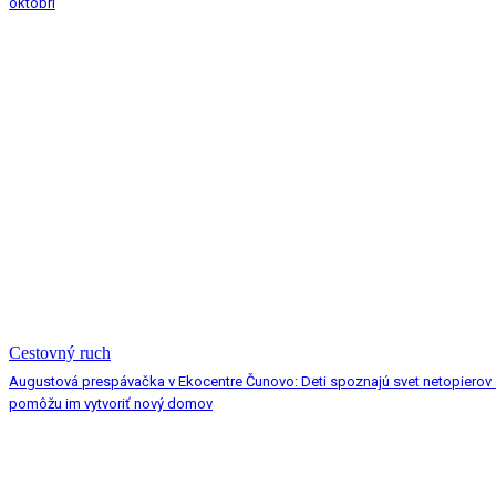
októbri
Cestovný ruch
Augustová prespávačka v Ekocentre Čunovo: Deti spoznajú svet netopierov 
pomôžu im vytvoriť nový domov