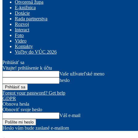
Otvorená župa
E-knižnica
Dotácie
Rada partnerstva
Rozvoj
Interact
Foto
Video
Kontakty
Voľby do VÚC 2026
Prihlásiť sa
Vitajte! prihlásenie k účtu
Vaše užívateľské meno
heslo
Forgot your password? Get help
GDPR
Obnova hesla
Obnoviť svoje heslo
Váš e-mail
Heslo vám bude zaslané e-mailom