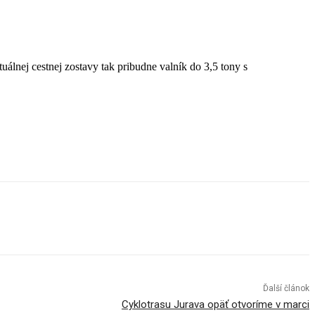
álnej cestnej zostavy tak pribudne valník do 3,5 tony s
Ďalší článok
Cyklotrasu Jurava opäť otvoríme v marci