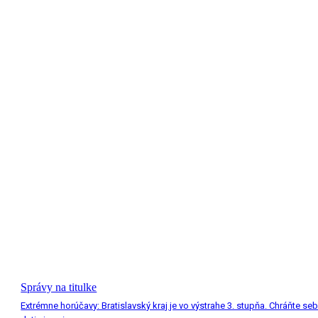
Správy na titulke
Extrémne horúčavy: Bratislavský kraj je vo výstrahe 3. stupňa. Chráňte seb