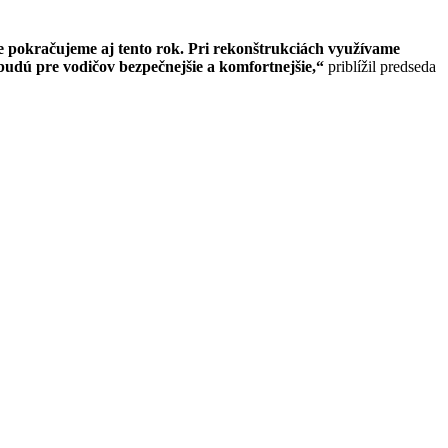
e pokračujeme aj tento rok. Pri rekonštrukciách využívame
k budú pre vodičov bezpečnejšie a komfortnejšie,“
priblížil predseda