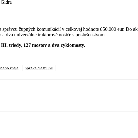
 Gidra
e správcu župných komunikácií v celkovej hodnote 850.000 eur. Do aktu
 a dva univerzálne traktorové nosiče s príslušenstvom.
III. triedy, 127 mostov a dva cyklomosty.
vneho kraja
Správa ciest BSK