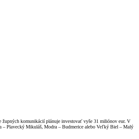
cie župných komunikácií plánuje investovať vyše 31 miliónov eur. V
yňa – Plavecký Mikuláš, Modra – Budmerice alebo Veľký Biel – Malý