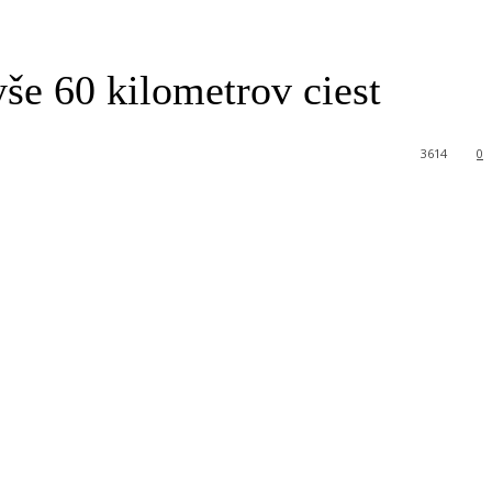
še 60 kilometrov ciest
3614
0