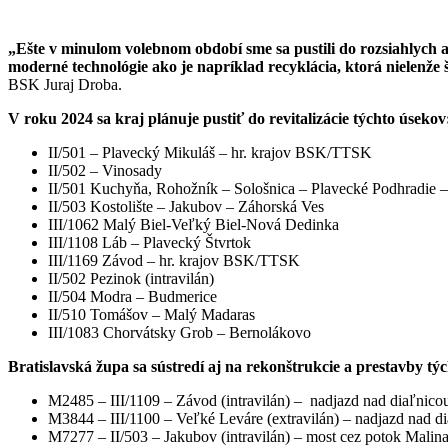
„Ešte v minulom volebnom období sme sa pustili do rozsiahlych 
moderné technológie ako je napríklad recyklácia, ktorá nielenže š
BSK Juraj Droba.
V roku 2024 sa kraj plánuje pustiť do revitalizácie týchto úsekov
II/501 – Plavecký Mikuláš – hr. krajov BSK/TTSK
II/502 – Vinosady
II/501 Kuchyňa, Rohožník – Sološnica – Plavecké Podhradie 
II/503 Kostolište – Jakubov – Záhorská Ves
III/1062 Malý Biel-Veľký Biel-Nová Dedinka
III/1108 Láb – Plavecký Štvrtok
III/1169 Závod – hr. krajov BSK/TTSK
II/502 Pezinok (intravilán)
II/504 Modra – Budmerice
II/510 Tomášov – Malý Madaras
III/1083 Chorvátsky Grob – Bernolákovo
Bratislavská župa sa sústredí aj na rekonštrukcie a prestavby tý
M2485 – III/1109 – Závod (intravilán) – nadjazd nad diaľnic
M3844 – III/1100 – Veľké Leváre (extravilán) – nadjazd nad d
M7277 – II/503 – Jakubov (intravilán) – most cez potok Malin