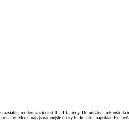
zsiahlej modernizácii ciest II. a III. triedy. Do údržby a rekonštruk
dmich mostov. Medzi najvýznamnejšie úseky budú patriť napríklad Kuch