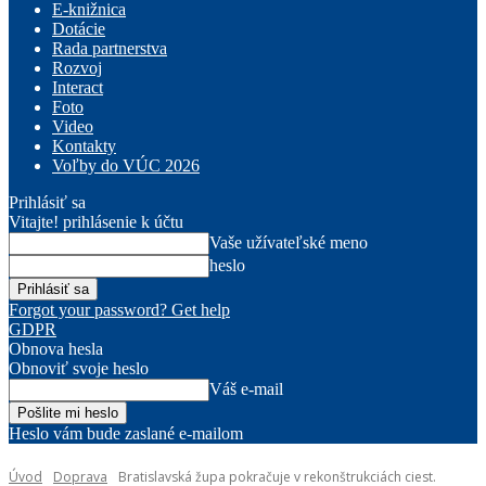
E-knižnica
Dotácie
Rada partnerstva
Rozvoj
Interact
Foto
Video
Kontakty
Voľby do VÚC 2026
Prihlásiť sa
Vitajte! prihlásenie k účtu
Vaše užívateľské meno
heslo
Forgot your password? Get help
GDPR
Obnova hesla
Obnoviť svoje heslo
Váš e-mail
Heslo vám bude zaslané e-mailom
Úvod
Doprava
Bratislavská župa pokračuje v rekonštrukciách ciest.