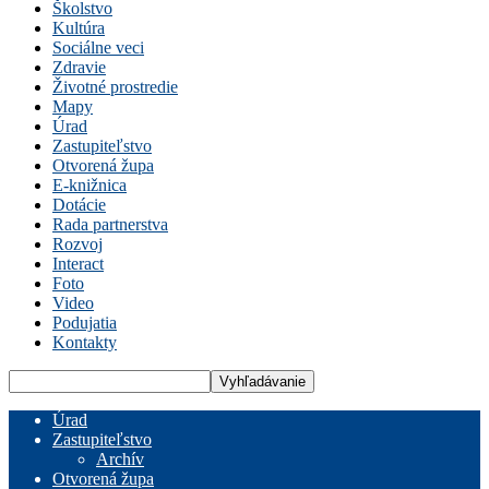
Školstvo
Kultúra
Sociálne veci
Zdravie
Životné prostredie
Mapy
Úrad
Zastupiteľstvo
Otvorená župa
E-knižnica
Dotácie
Rada partnerstva
Rozvoj
Interact
Foto
Video
Podujatia
Kontakty
Úrad
Zastupiteľstvo
Archív
Otvorená župa