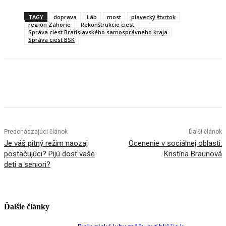
TAGY
doprava
Láb
most
plavecký štvrtok
región Záhorie
Rekonštrukcie ciest
Správa ciest Bratislavského samosprávneho kraja
Správa ciest BSK
Facebook
X
Linkedin
Tumblr
Predchádzajúci článok
Ďalší článok
Je váš pitný režim naozaj
Ocenenie v sociálnej oblasti:
postačujúci? Pijú dosť vaše
Kristína Braunová
deti a seniori?
Ďalšie články