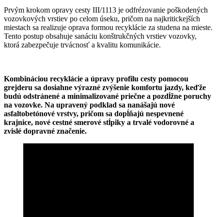
Prvým krokom opravy cesty III/1113 je odfrézovanie poškodených
vozovkových vrstiev po celom úseku, pričom na najkritickejších
miestach sa realizuje oprava formou recyklácie za studena na mieste.
Tento postup obsahuje sanáciu konštrukčných vrstiev vozovky,
ktorá zabezpečuje trvácnosť a kvalitu komunikácie.
Kombináciou recyklácie a úpravy profilu cesty pomocou
grejderu sa dosiahne výrazné zvýšenie komfortu jazdy, keďže
budú odstránené a minimalizované priečne a pozdĺžne poruchy
na vozovke. Na upravený podklad sa nanášajú nové
asfaltobetónové vrstvy, pričom sa dopĺňajú nespevnené
krajnice, nové cestné smerové stĺpiky a trvalé vodorovné a
zvislé dopravné značenie.