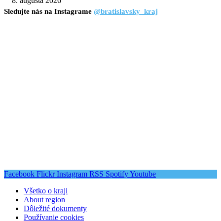
8. augusta 2026
Sledujte nás na Instagrame
@bratislavsky_kraj
Facebook
Flickr
Instagram
RSS
Spotify
Youtube
Všetko o kraji
About region
Dôležité dokumenty
Používanie cookies