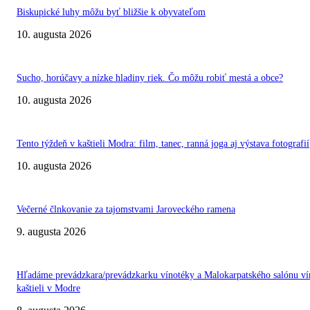
Biskupické luhy môžu byť bližšie k obyvateľom
10. augusta 2026
Sucho, horúčavy a nízke hladiny riek. Čo môžu robiť mestá a obce?
10. augusta 2026
Tento týždeň v kaštieli Modra: film, tanec, ranná joga aj výstava fotografií
10. augusta 2026
Večerné člnkovanie za tajomstvami Jaroveckého ramena
9. augusta 2026
Hľadáme prevádzkara/prevádzkarku vínotéky a Malokarpatského salónu ví
kaštieli v Modre