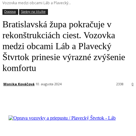
Vozovka medzi obcami Láb a Plavecký...
Doprava
Správy na titulke
Bratislavská župa pokračuje v
rekonštrukciách ciest. Vozovka
medzi obcami Láb a Plavecký
Štvrtok prinesie výrazné zvýšenie
komfortu
Monika Kováčová
10. augusta 2024
2338
0
Facebook
X
Linkedin
Tumblr