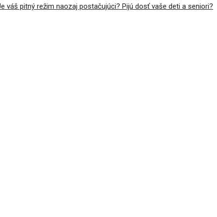
Je váš pitný režim naozaj postačujúci? Pijú dosť vaše deti a seniori?