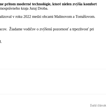
e pritom moderné technológie, ktoré nielen zvýšia komfort
mosprávneho kraja Juraj Droba.
orý realizoval v roku 2022 medzi obcami Malinovom a Tomášovom.
siacov. Žiadame vodičov o zvýšenú pozornosť a trpezlivosť pri
H.
Ďalší článok