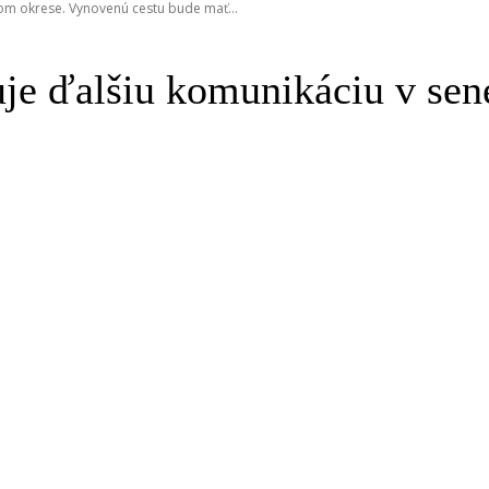
kom okrese. Vynovenú cestu bude mať...
uuje ďalšiu komunikáciu v s