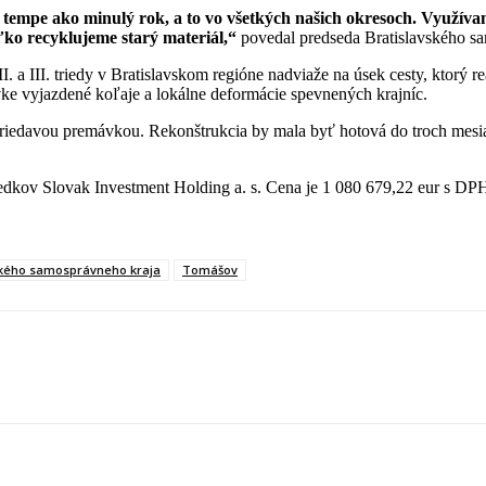
empe ako minulý rok, a to vo všetkých našich okresoch. Využívam
oľko recyklujeme starý materiál,“
povedal predseda Bratislavského sa
 II. a III. triedy v Bratislavskom regióne nadviaže na úsek cesty, kt
 vyjazdené koľaje a lokálne deformácie spevnených krajníc.
so striedavou premávkou. Rekonštrukcia by mala byť hotová do troch me
riedkov Slovak Investment Holding a. s. Cena je 1 080 679,22 eur s DP
vského samosprávneho kraja
Tomášov