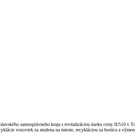
slavského samosprávneho kraja s revitalizáciou úseku cesty II/510 v 
ecyklácie vozoviek za studena na mieste, recykláciou za horúca a výmen