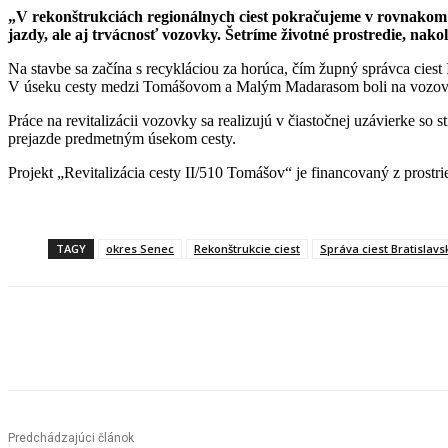
„V rekonštrukciách regionálnych ciest pokračujeme v rovnakom t
jazdy, ale aj trvácnosť vozovky. Šetríme životné prostredie, nak
Na stavbe sa začína s recykláciou za horúca, čím župný správca ciest
V úseku cesty medzi Tomášovom a Malým Madarasom boli na vozovke
Práce na revitalizácii vozovky sa realizujú v čiastočnej uzávierke 
prejazde predmetným úsekom cesty.
Projekt „Revitalizácia cesty II/510 Tomášov“ je financovaný z prost
TAGY
okres Senec
Rekonštrukcie ciest
Správa ciest Bratisla
Facebook
X
Linkedin
Tumblr
Predchádzajúci článok