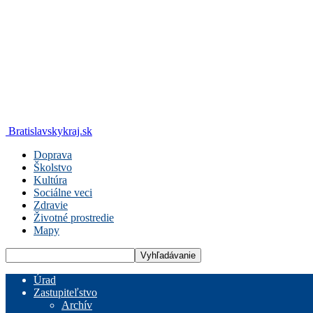
Bratislavskykraj.sk
Doprava
Školstvo
Kultúra
Sociálne veci
Zdravie
Životné prostredie
Mapy
Úrad
Zastupiteľstvo
Archív