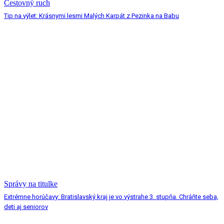
Cestovný ruch
Tip na výlet: Krásnymi lesmi Malých Karpát z Pezinka na Babu
Správy na titulke
Extrémne horúčavy: Bratislavský kraj je vo výstrahe 3. stupňa. Chráňte seba,
deti aj seniorov