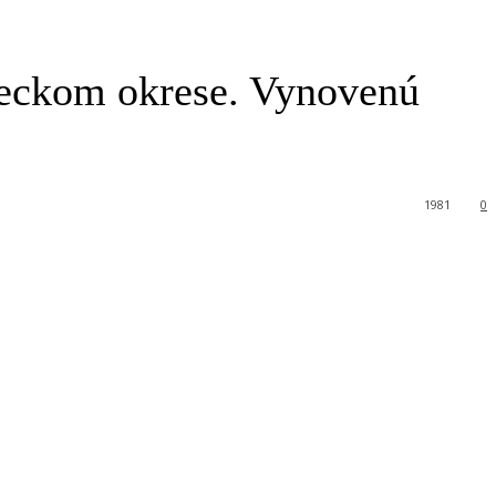
eneckom okrese. Vynovenú
1981
0