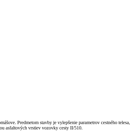
Tomášove. Predmetom stavby je vylepšenie parametrov cestného telesa,
ou asfaltových vrstiev vozovky cesty II/510.