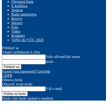
Otvorená župa
E-knižnica
Dotácie
Rada partnerstva
Rozvoj
Interact
Foto
Video
Kontakty
Voľby do VÚC 2026
Prihlásiť sa
Vitajte! prihlásenie k účtu
Vaše užívateľské meno
heslo
Forgot your password? Get help
GDPR
Obnova hesla
Obnoviť svoje heslo
Váš e-mail
Heslo vám bude zaslané e-mailom