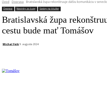
Úvod
Doprava
Bratislavská župa rekonštruuje ďalšiu komunikáciu v senec
Doprava
Novinky zo župy
Správy na titulke
Bratislavská župa rekonštr
cestu bude mať Tomášov
Michal Feik
9. augusta 2024
Facebook
X
Linkedin
Tumblr