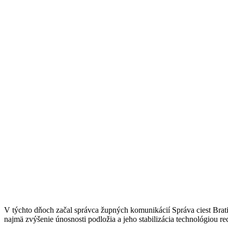
V týchto dňoch začal správca župných komunikácií Správa ciest Brati
najmä zvýšenie únosnosti podložia a jeho stabilizácia technológiou r