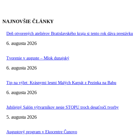
NAJNOVŠIE ČLÁNKY
Deň otvorených ateliérov Bratislavského kraja si tento rok dáva prestávku
6. augusta 2026
Tvorenie v auguste – Mlok dunajský
6. augusta 2026
Tip na výlet: Krásnymi lesmi Malých Karpát z Pezinka na Babu
6. augusta 2026
Jubilejný Salón výtvarníkov nesie STOPU troch desaťročí tvorby
5. augusta 2026
Augustový program v Ekocentre Čunovo