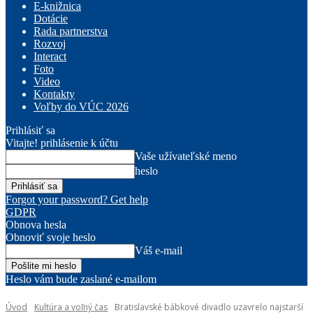
E-knižnica
Dotácie
Rada partnerstva
Rozvoj
Interact
Foto
Video
Kontakty
Voľby do VÚC 2026
Prihlásiť sa
Vitajte! prihlásenie k účtu
Vaše užívateľské meno
heslo
Forgot your password? Get help
GDPR
Obnova hesla
Obnoviť svoje heslo
Váš e-mail
Heslo vám bude zaslané e-mailom
Úvod
Kultúra a voľný čas
Bratislavské bábkové divadlo uzavrelo najstarší