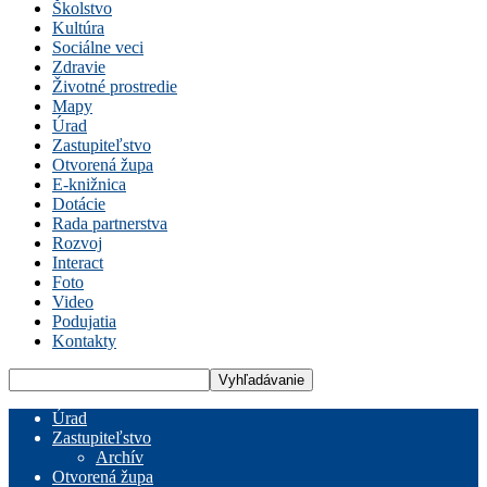
Školstvo
Kultúra
Sociálne veci
Zdravie
Životné prostredie
Mapy
Úrad
Zastupiteľstvo
Otvorená župa
E-knižnica
Dotácie
Rada partnerstva
Rozvoj
Interact
Foto
Video
Podujatia
Kontakty
Úrad
Zastupiteľstvo
Archív
Otvorená župa