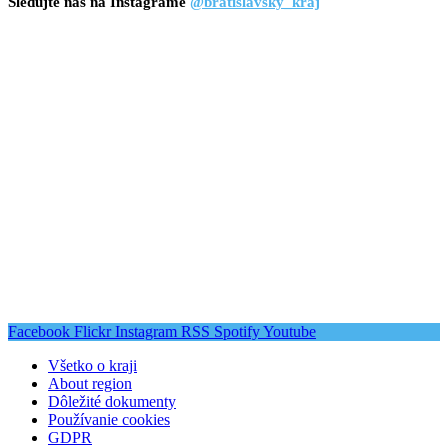
Sledujte nás na Instagrame
@bratislavsky_kraj
Facebook
Flickr
Instagram
RSS
Spotify
Youtube
Všetko o kraji
About region
Dôležité dokumenty
Používanie cookies
GDPR