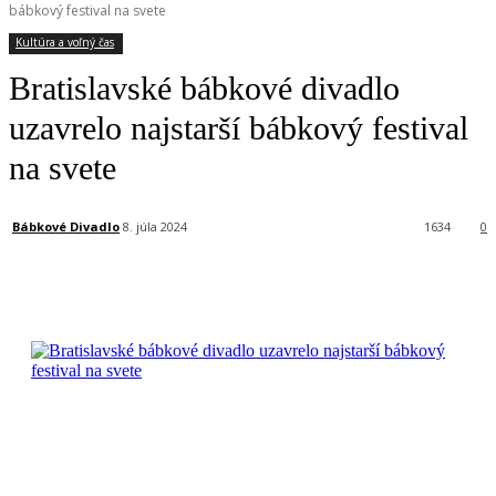
bábkový festival na svete
Kultúra a voľný čas
Bratislavské bábkové divadlo
uzavrelo najstarší bábkový festival
na svete
Bábkové Divadlo
8. júla 2024
1634
0
Facebook
X
Linkedin
Tumblr