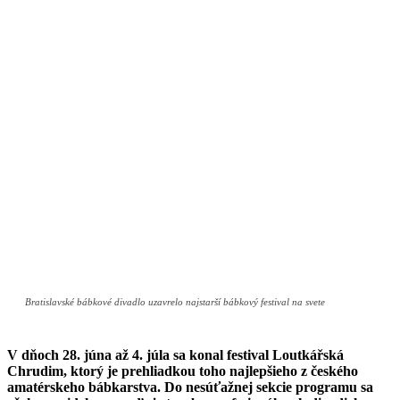
Bratislavské bábkové divadlo uzavrelo najstarší bábkový festival na svete
V dňoch 28. júna až 4. júla sa konal festival Loutkářská
Chrudim, ktorý je prehliadkou toho najlepšieho z českého
amatérskeho bábkarstva. Do nesúťažnej sekcie programu sa