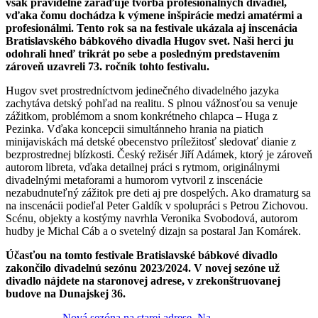
však pravidelne zaraďuje tvorba profesionálnych divadiel,
vďaka čomu dochádza k výmene inšpirácie medzi amatérmi a
profesionálmi. Tento rok sa na festivale ukázala aj inscenácia
Bratislavského bábkového divadla Hugov svet. Naši herci ju
odohrali hneď trikrát po sebe a posledným predstavením
zároveň uzavreli 73. ročník tohto festivalu.
Hugov svet prostredníctvom jedinečného divadelného jazyka
zachytáva detský pohľad na realitu. S plnou vážnosťou sa venuje
zážitkom, problémom a snom konkrétneho chlapca – Huga z
Pezinka. Vďaka koncepcii simultánneho hrania na piatich
minijaviskách má detské obecenstvo príležitosť sledovať dianie z
bezprostrednej blízkosti. Český režisér Jiří Adámek, ktorý je zároveň
autorom libreta, vďaka detailnej práci s rytmom, originálnymi
divadelnými metaforami a humorom vytvoril z inscenácie
nezabudnuteľný zážitok pre deti aj pre dospelých. Ako dramaturg sa
na inscenácii podieľal Peter Galdík v spolupráci s Petrou Zichovou.
Scénu, objekty a kostýmy navrhla Veronika Svobodová, autorom
hudby je Michal Cáb a o svetelný dizajn sa postaral Jan Komárek.
Účasťou na tomto festivale Bratislavské bábkové divadlo
zakončilo divadelnú sezónu 2023/2024. V novej sezóne už
divadlo nájdete na staronovej adrese, v zrekonštruovanej
budove na Dunajskej 36.
Nová sezóna na starej adrese. Na