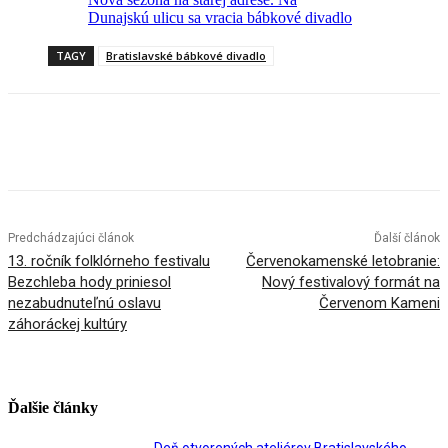
Dunajskú ulicu sa vracia bábkové divadlo
TAGY
Bratislavské bábkové divadlo
Facebook
X
Linkedin
Tumblr
Predchádzajúci článok
Ďalší článok
13. ročník folklórneho festivalu
Červenokamenské letobranie:
Bezchleba hody priniesol
Nový festivalový formát na
nezabudnuteľnú oslavu
Červenom Kameni
záhoráckej kultúry
Ďalšie články
Deň otvorených ateliérov Bratislavského