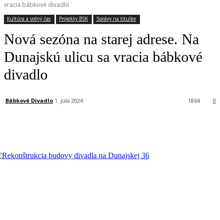
vracia bábkové divadlo
Kultúra a voľný čas
Projekty BSK
Správy na titulke
Nová sezóna na starej adrese. Na
Dunajskú ulicu sa vracia bábkové
divadlo
Bábkové Divadlo
1. júla 2024
1864
0
Facebook
X
Linkedin
Tumblr