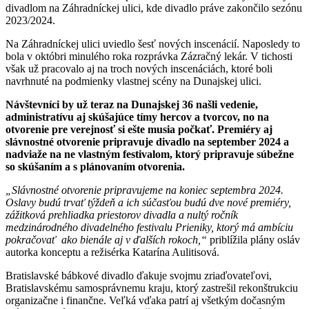
divadlom na Záhradníckej ulici, kde divadlo práve zakončilo sezónu
2023/2024.
Na Záhradníckej ulici uviedlo šesť nových inscenácií. Naposledy to
bola v októbri minulého roka rozprávka Zázračný lekár. V tichosti
však už pracovalo aj na troch nových inscenáciách, ktoré boli
navrhnuté na podmienky vlastnej scény na Dunajskej ulici.
Návštevníci by už teraz na Dunajskej 36 našli vedenie,
administratívu aj skúšajúce tímy hercov a tvorcov, no na
otvorenie pre verejnosť si ešte musia počkať. Premiéry aj
slávnostné otvorenie pripravuje divadlo na september 2024 a
nadviaže na ne vlastným festivalom, ktorý pripravuje súbežne
so skúšaním a s plánovaním otvorenia.
„Slávnostné otvorenie pripravujeme na koniec septembra 2024.
Oslavy budú trvať týždeň a ich súčasťou budú dve nové premiéry,
zážitková prehliadka priestorov divadla a nultý ročník
medzinárodného divadelného festivalu Prieniky, ktorý má ambíciu
pokračovať ako bienále aj v ďalších rokoch,“
priblížila plány osláv
autorka konceptu a režisérka Katarína Aulitisová.
Bratislavské bábkové divadlo ďakuje svojmu zriaďovateľovi,
Bratislavskému samosprávnemu kraju, ktorý zastrešil rekonštrukciu
organizačne i finančne. Veľká vďaka patrí aj všetkým dočasným