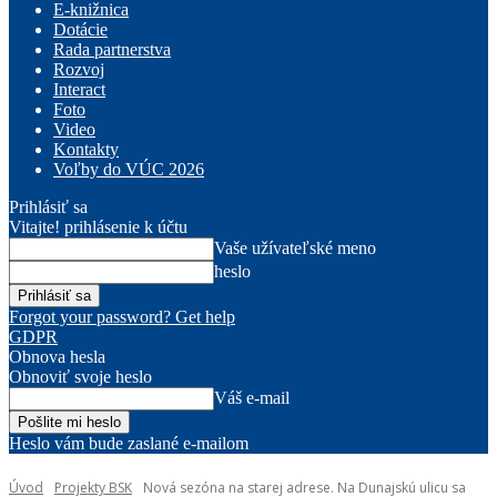
E-knižnica
Dotácie
Rada partnerstva
Rozvoj
Interact
Foto
Video
Kontakty
Voľby do VÚC 2026
Prihlásiť sa
Vitajte! prihlásenie k účtu
Vaše užívateľské meno
heslo
Forgot your password? Get help
GDPR
Obnova hesla
Obnoviť svoje heslo
Váš e-mail
Heslo vám bude zaslané e-mailom
Úvod
Projekty BSK
Nová sezóna na starej adrese. Na Dunajskú ulicu sa