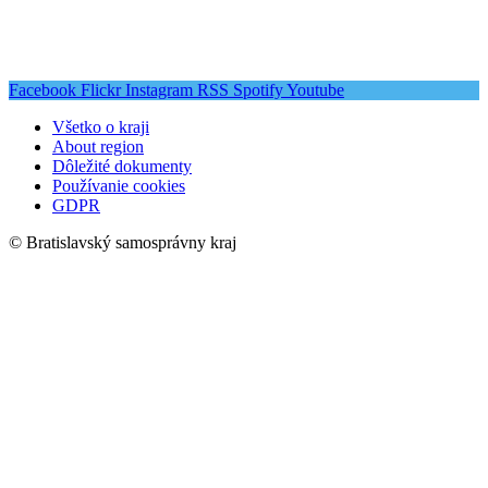
Facebook
Flickr
Instagram
RSS
Spotify
Youtube
Všetko o kraji
About region
Dôležité dokumenty
Používanie cookies
GDPR
© Bratislavský samosprávny kraj