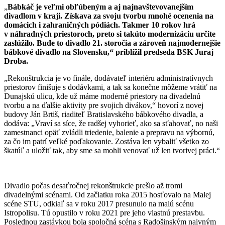
„
Bábkáč je veľmi obľúbeným a aj najnavštevovanejším
divadlom v kraji. Získava za svoju tvorbu mnohé ocenenia na
domácich i zahraničných pódiách. Takmer 10 rokov hrá
v náhradných priestoroch, preto si takúto modernizáciu určite
zaslúžilo. Bude to divadlo 21. storočia a zároveň najmodernejšie
bábkové divadlo na Slovensku,“ priblížil predseda BSK Juraj
Droba.
„Rekonštrukcia je vo finále, dodávateľ interiéru administratívnych
priestorov finišuje s dodávkami, a tak sa konečne môžeme vrátiť na
Dunajskú ulicu, kde už máme moderné priestory na divadelnú
tvorbu a na ďalšie aktivity pre svojich divákov,“ hovorí z novej
budovy Ján Brtiš, riaditeľ Bratislavského bábkového divadla, a
dodáva: „Vraví sa síce, že radšej vyhorieť, ako sa sťahovať, no naši
zamestnanci opäť zvládli triedenie, balenie a prepravu na výbornú,
za čo im patrí veľké poďakovanie. Zostáva len vybaliť všetko zo
škatúľ a uložiť tak, aby sme sa mohli venovať už len tvorivej práci.“
Divadlo počas desaťročnej rekonštrukcie prešlo až tromi
divadelnými scénami. Od začiatku roka 2015 hosťovalo na Malej
scéne STU, odkiaľ sa v roku 2017 presunulo na malú scénu
Istropolisu. Tú opustilo v roku 2021 pre jeho vlastnú prestavbu.
Poslednou zastávkou bola spoločná scéna s Radošinským naivným