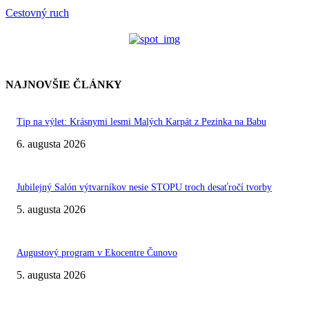
Cestovný ruch
NAJNOVŠIE ČLÁNKY
Tip na výlet: Krásnymi lesmi Malých Karpát z Pezinka na Babu
6. augusta 2026
Jubilejný Salón výtvarníkov nesie STOPU troch desaťročí tvorby
5. augusta 2026
Augustový program v Ekocentre Čunovo
5. augusta 2026