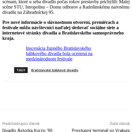
scénam, ktoré u seba divadlo počas rokov prestavby prichýlili: Malej
scéne STU, Istropolisu – Domu odborov a Radošinskému naivnému
divadlu na Záhradníckej 95.
Pre nové informácie o slávnostnom otvorení, premiérach a
festivale môžu návštevníci naďalej sledovať sociálne siete a
internetové stránky divadla a Bratislavského samosprávneho
kraja.
Inscenácia župného Bratislavského
bábkového divadla bola ocenená na
medzinárodnom festivale
TAGY
Bratislavské bábkové divadlo
Facebook
X
Linkedin
Tumblr
Predchádzajúci článok
Ďalší článok
Divadlo Astorka Korzo ’90
Prestupný terminál vo Vrakuni