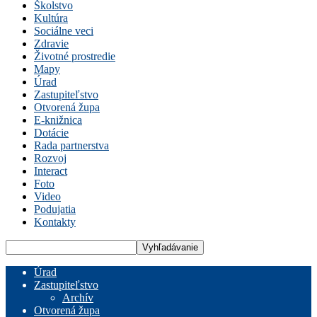
Školstvo
Kultúra
Sociálne veci
Zdravie
Životné prostredie
Mapy
Úrad
Zastupiteľstvo
Otvorená župa
E-knižnica
Dotácie
Rada partnerstva
Rozvoj
Interact
Foto
Video
Podujatia
Kontakty
Úrad
Zastupiteľstvo
Archív
Otvorená župa