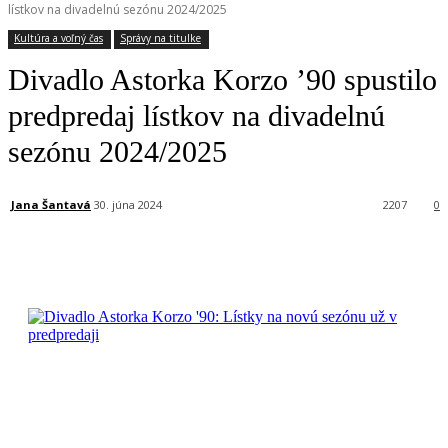
lístkov na divadelnú sezónu 2024/2025
Kultúra a voľný čas
Správy na titulke
Divadlo Astorka Korzo ’90 spustilo
predpredaj lístkov na divadelnú
sezónu 2024/2025
Jana Šantavá
30. júna 2024
2207
0
Facebook
X
Linkedin
Tumblr