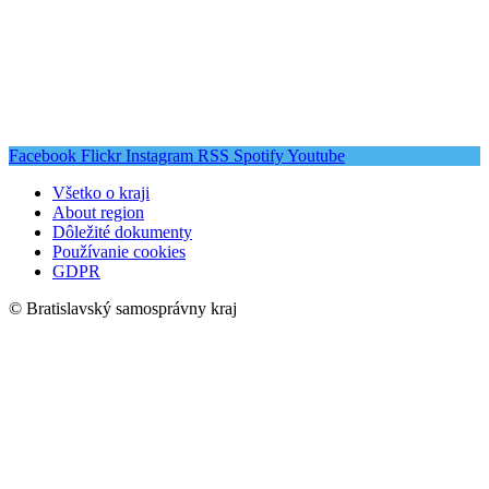
Facebook
Flickr
Instagram
RSS
Spotify
Youtube
Všetko o kraji
About region
Dôležité dokumenty
Používanie cookies
GDPR
© Bratislavský samosprávny kraj