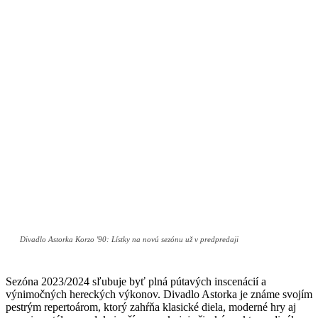
Divadlo Astorka Korzo '90: Lístky na novú sezónu už v predpredaji
Sezóna 2023/2024 sľubuje byť plná pútavých inscenácií a
výnimočných hereckých výkonov. Divadlo Astorka je známe svojím
pestrým repertoárom, ktorý zahŕňa klasické diela, moderné hry aj