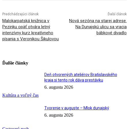
Predchádzajúci článok
Ďalší článok
Malokarpatská knižnica v
Nová sezóna na starej adrese.
Pezinku opäť otvára letný
Na Dunajskú ulicu sa vracia
intenzívny kurz kreatívneho
bábkové divadlo
písania s Veronikou Šikulovou
Ďalšie články
Deň otvorených ateliérov Bratislavského
kraja si tento rok dáva prestávku
6. augusta 2026
Kultúra a voľný čas
Tvorenie v auguste – Mlok dunajský
6. augusta 2026
Cestovný ruch