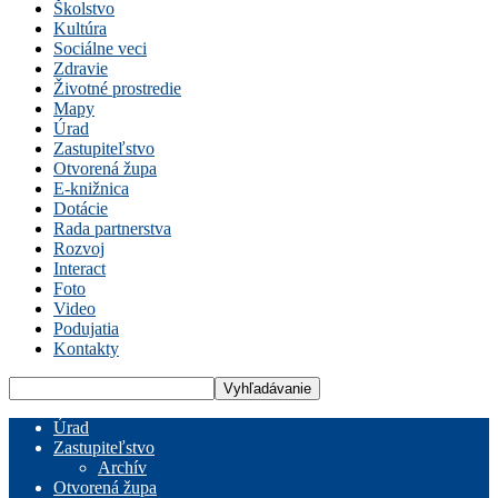
Školstvo
Kultúra
Sociálne veci
Zdravie
Životné prostredie
Mapy
Úrad
Zastupiteľstvo
Otvorená župa
E-knižnica
Dotácie
Rada partnerstva
Rozvoj
Interact
Foto
Video
Podujatia
Kontakty
Úrad
Zastupiteľstvo
Archív
Otvorená župa