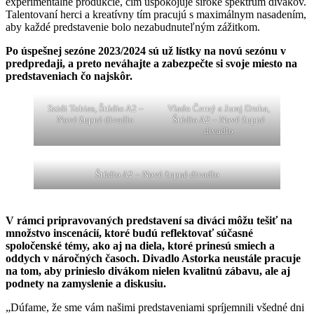
experimentálne produkcie, čím uspokojuje široké spektrum divákov.
Talentovaní herci a kreatívny tím pracujú s maximálnym nasadením,
aby každé predstavenie bolo nezabudnuteľným zážitkom.
Po úspešnej sezóne 2023/2024 sú už lístky na novú sezónu v
predpredaji, a preto neváhajte a zabezpečte si svoje miesto na
predstaveniach čo najskôr.
Szidi Tobias, Štúdio A2 –
Vlado Černý a Juraj Droba,
Nové župné divadlo
Štúdio A2 – Nové župné
divadlo
Štúdio A2 – Nové župné divadlo
V rámci pripravovaných predstavení sa diváci môžu tešiť na
množstvo inscenácií, ktoré budú reflektovať súčasné
spoločenské témy, ako aj na diela, ktoré prinesú smiech a
oddych v náročných časoch. Divadlo Astorka neustále pracuje
na tom, aby prinieslo divákom nielen kvalitnú zábavu, ale aj
podnety na zamyslenie a diskusiu.
„Dúfame, že sme vám našimi predstaveniami spríjemnili všedné dni