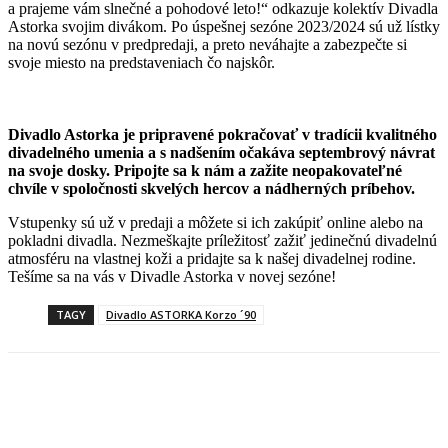
a prajeme vám slnečné a pohodové leto!“ odkazuje kolektív Divadla
Astorka svojim divákom. Po úspešnej sezóne 2023/2024 sú už lístky
na novú sezónu v predpredaji, a preto neváhajte a zabezpečte si
svoje miesto na predstaveniach čo najskôr.
Divadlo Astorka je pripravené pokračovať v tradícii kvalitného
divadelného umenia a s nadšením očakáva septembrový návrat
na svoje dosky. Pripojte sa k nám a zažite neopakovateľné
chvíle v spoločnosti skvelých hercov a nádherných príbehov.
Vstupenky sú už v predaji a môžete si ich zakúpiť online alebo na
pokladni divadla. Nezmeškajte príležitosť zažiť jedinečnú divadelnú
atmosféru na vlastnej koži a pridajte sa k našej divadelnej rodine.
Tešíme sa na vás v Divadle Astorka v novej sezóne!
TAGY
Divadlo ASTORKA Korzo ´90
Facebook
X
Linkedin
Tumblr