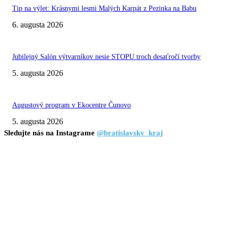
Tip na výlet: Krásnymi lesmi Malých Karpát z Pezinka na Babu
6. augusta 2026
Jubilejný Salón výtvarníkov nesie STOPU troch desaťročí tvorby
5. augusta 2026
Augustový program v Ekocentre Čunovo
5. augusta 2026
Sledujte nás na Instagrame
@bratislavsky_kraj