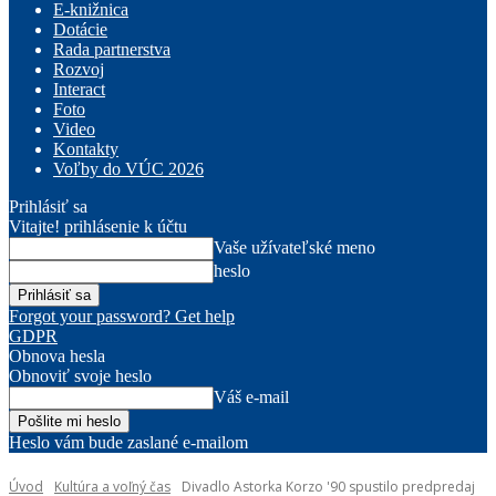
E-knižnica
Dotácie
Rada partnerstva
Rozvoj
Interact
Foto
Video
Kontakty
Voľby do VÚC 2026
Prihlásiť sa
Vitajte! prihlásenie k účtu
Vaše užívateľské meno
heslo
Forgot your password? Get help
GDPR
Obnova hesla
Obnoviť svoje heslo
Váš e-mail
Heslo vám bude zaslané e-mailom
Úvod
Kultúra a voľný čas
Divadlo Astorka Korzo '90 spustilo predpredaj