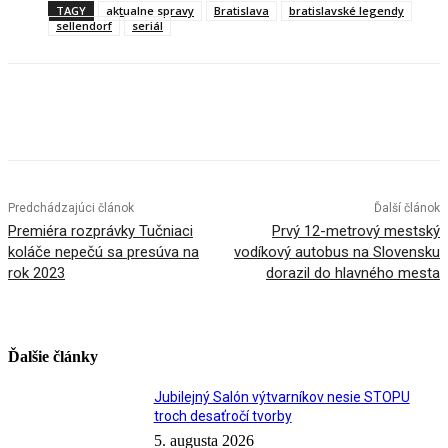
TAGY
aktualne spravy
Bratislava
bratislavské legendy
sellendorf
seriál
Facebook
X
Linkedin
Tumblr
Predchádzajúci článok
Ďalší článok
Premiéra rozprávky Tučniaci
Prvý 12-metrový mestský
koláče nepečú sa presúva na
vodíkový autobus na Slovensku
rok 2023
dorazil do hlavného mesta
Ďalšie články
Jubilejný Salón výtvarníkov nesie STOPU
troch desaťročí tvorby
5. augusta 2026