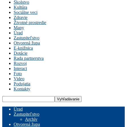
Školstvo
Kultúra
Sociálne veci
Zdravie
Životné prostredie
Mapy
Úrad
Zastupiteľstvo
Otvorená župa
E-knižnica
Dotácie
Rada partnerstva
Rozvoj
Interact
Foto
Video
Podujatia
Kontakty
Úrad
Zastupiteľstvo
Archív
Otvorená župa