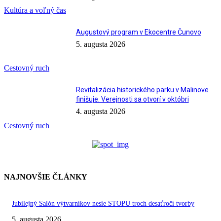
Kultúra a voľný čas
Augustový program v Ekocentre Čunovo
5. augusta 2026
Cestovný ruch
Revitalizácia historického parku v Malinove
finišuje. Verejnosti sa otvorí v októbri
4. augusta 2026
Cestovný ruch
NAJNOVŠIE ČLÁNKY
Jubilejný Salón výtvarníkov nesie STOPU troch desaťročí tvorby
5. augusta 2026