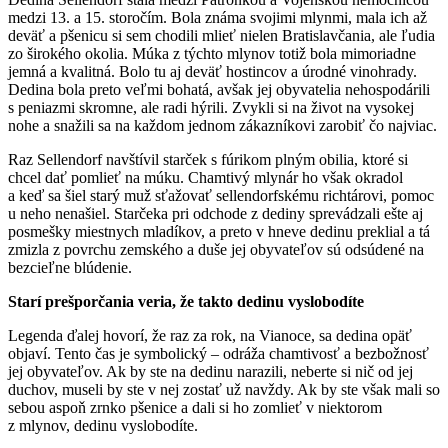
medzi 13. a 15. storočím. Bola známa svojimi mlynmi, mala ich až
deväť a pšenicu si sem chodili mlieť nielen Bratislavčania, ale ľudia
zo širokého okolia. Múka z týchto mlynov totiž bola mimoriadne
jemná a kvalitná. Bolo tu aj deväť hostincov a úrodné vinohrady.
Dedina bola preto veľmi bohatá, avšak jej obyvatelia nehospodárili
s peniazmi skromne, ale radi hýrili. Zvykli si na život na vysokej
nohe a snažili sa na každom jednom zákazníkovi zarobiť čo najviac.
Raz Sellendorf navštívil starček s fúrikom plným obilia, ktoré si
chcel dať pomlieť na múku. Chamtivý mlynár ho však okradol
a keď sa šiel starý muž sťažovať sellendorfskému richtárovi, pomoc
u neho nenašiel. Starčeka pri odchode z dediny sprevádzali ešte aj
posmešky miestnych mladíkov, a preto v hneve dedinu preklial a tá
zmizla z povrchu zemského a duše jej obyvateľov sú odsúdené na
bezcieľne blúdenie.
Starí prešporčania veria, že takto dedinu vyslobodíte
Legenda ďalej hovorí, že raz za rok, na Vianoce, sa dedina opäť
objaví. Tento čas je symbolický – odráža chamtivosť a bezbožnosť
jej obyvateľov. Ak by ste na dedinu narazili, neberte si nič od jej
duchov, museli by ste v nej zostať už navždy. Ak by ste však mali so
sebou aspoň zrnko pšenice a dali si ho zomlieť v niektorom
z mlynov, dedinu vyslobodíte.