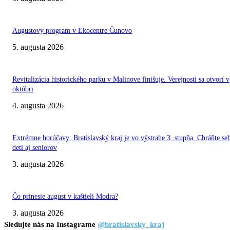
Augustový program v Ekocentre Čunovo
5. augusta 2026
Revitalizácia historického parku v Malinove finišuje. Verejnosti sa otvorí v
októbri
4. augusta 2026
Extrémne horúčavy: Bratislavský kraj je vo výstrahe 3. stupňa. Chráňte se
deti aj seniorov
3. augusta 2026
Čo prinesie august v kaštieli Modra?
3. augusta 2026
Sledujte nás na Instagrame
@bratislavsky_kraj