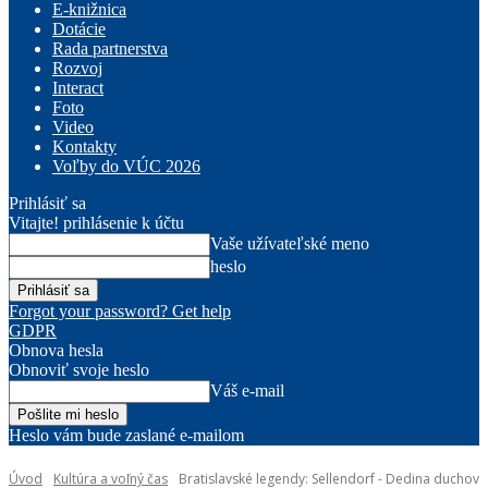
E-knižnica
Dotácie
Rada partnerstva
Rozvoj
Interact
Foto
Video
Kontakty
Voľby do VÚC 2026
Prihlásiť sa
Vitajte! prihlásenie k účtu
Vaše užívateľské meno
heslo
Forgot your password? Get help
GDPR
Obnova hesla
Obnoviť svoje heslo
Váš e-mail
Heslo vám bude zaslané e-mailom
Úvod
Kultúra a voľný čas
Bratislavské legendy: Sellendorf - Dedina duchov