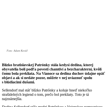
Foto: Adam Kováč
Blízko bratislavskej Patrónky stála kedysi dedina, ktorej
obyvatelia boli podľa povesti chamtiví a bezcharakterní, kvôli
čomu bola prekliata. Na Vianoce sa dedina duchov údajne opäť
objaví a ak si nedáte pozor, môžete v nej uviaznuť spolu
s blúdiacimi dušami.
Sellendorf mal stáť blízko Patrónky a koluje hneď niekoľko
strašidelných legiend o tom, prečo bol prekliaty. Toto je tá
najznámejšia.
Dedina Sellendorf stála medzi Patrónkou a Vojenskou nemocnicou