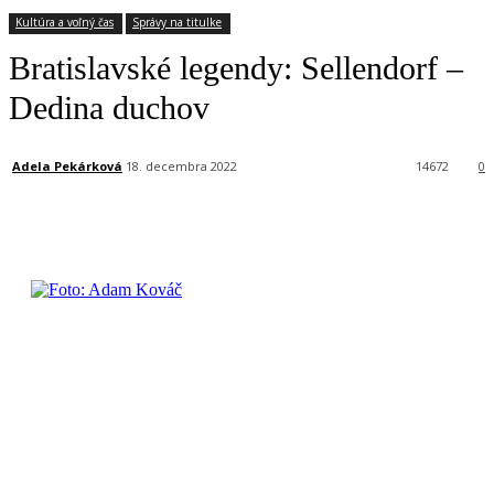
Kultúra a voľný čas
Správy na titulke
Bratislavské legendy: Sellendorf –
Dedina duchov
Adela Pekárková
18. decembra 2022
14672
0
Facebook
X
Linkedin
Tumblr