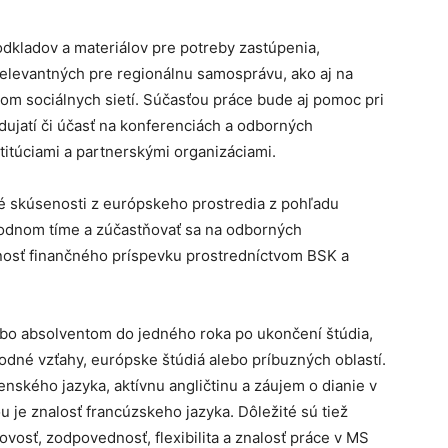
odkladov a materiálov pre potreby zastúpenia,
relevantných pre regionálnu samosprávu, ako aj na
vom sociálnych sietí. Súčasťou práce bude aj pomoc pri
ujatí či účasť na konferenciách a odborných
itúciami a partnerskými organizáciami.
 skúsenosti z európskeho prostredia z pohľadu
odnom tíme a zúčastňovať sa na odborných
ožnosť finančného príspevku prostredníctvom BSK a
ebo absolventom do jedného roka po ukončení štúdia,
odné vzťahy, európske štúdiá alebo príbuzných oblastí.
nského jazyka, aktívnu angličtinu a záujem o dianie v
u je znalosť francúzskeho jazyka. Dôležité sú tiež
vosť, zodpovednosť, flexibilita a znalosť práce v MS