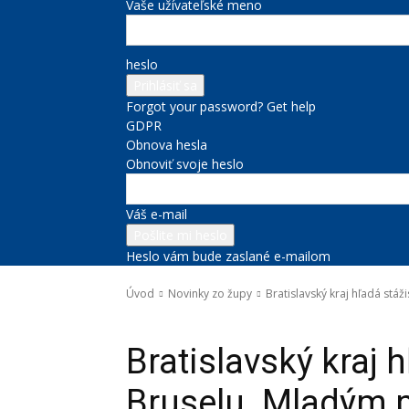
Vaše užívateľské meno
heslo
Forgot your password? Get help
GDPR
Obnova hesla
Obnoviť svoje heslo
Váš e-mail
Heslo vám bude zaslané e-mailom
Úvod
Novinky zo župy
Bratislavský kraj hľadá stá
Novinky zo župy
Správy na titulke
Zastúpenie BSK pri EÚ 
Bratislavský kraj 
Bruselu. Mladým 