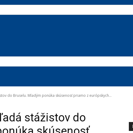
žistov do Bruselu. Mladým ponúka skúsenosť priamo z európskych...
v Bruseli
hľadá stážistov do
ponúka skúsenosť