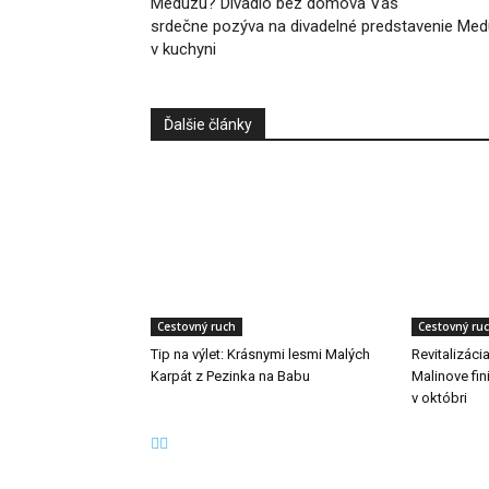
Medúzu? Divadlo bez domova Vás
srdečne pozýva na divadelné predstavenie Me
v kuchyni
Ďalšie články
Cestovný ruch
Cestovný ru
Tip na výlet: Krásnymi lesmi Malých
Revitalizáci
Karpát z Pezinka na Babu
Malinove fini
v októbri