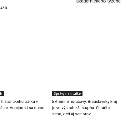
akademického týždňa
dúza
ch
Správy na titulke
a historického parku v
Extrémne horúčavy: Bratislavský kraj
šuje. Verejnosti sa otvorí
je vo výstrahe 3. stupňa. Chráňte
seba, deti aj seniorov