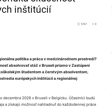
h inštitúcií
5767
0
Tumblr
gionálna politika a práca v medzinárodnom prostredí?
osť absolvovať stáž v Bruseli priamo v Zastúpení
ysokoškolským študentom a čerstvým absolventom,
ostredia európskych inštitúcií a regionálnej
o decembra 2026 v Bruseli v Belgicku. Účastníci budú
aja a získajú možnosť nahliadnuť do každodennej práce