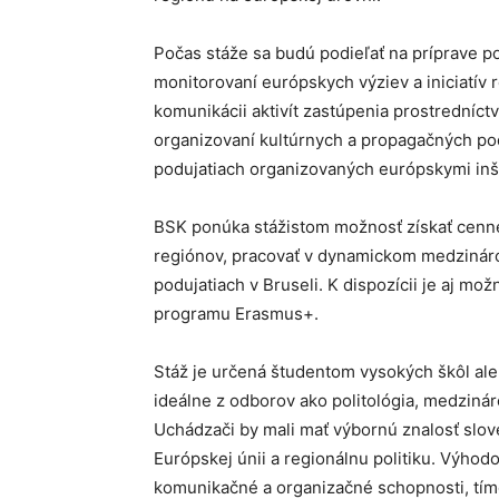
Počas stáže sa budú podieľať na príprave p
monitorovaní európskych výziev a iniciatív 
komunikácii aktivít zastúpenia prostredníct
organizovaní kultúrnych a propagačných pod
podujatiach organizovaných európskymi inšt
BSK ponúka stážistom možnosť získať cenné
regiónov, pracovať v dynamickom medzinár
podujatiach v Bruseli. K dispozícii je aj m
programu Erasmus+.
Stáž je určená študentom vysokých škôl al
ideálne z odborov ako politológia, medzinár
Uchádzači by mali mať výbornú znalosť slove
Európskej únii a regionálnu politiku. Výhodo
komunikačné a organizačné schopnosti, tímo