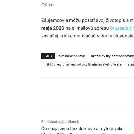
Office.
Záujemcovia môžu poslať svoj životopis a m
mája 2026
na e-mailovú adresu
brussels@r
zaslať aj krátke motivačné video v slovensk
TAGY
aktualne spravy
Bratislavský samosprávny
Inštitút regionálnej politiky Bratislavského kraja
stá
Facebook
X
Linkedin
Predchádzajúci článok
Čo spája ženu bez domova a mytologickú