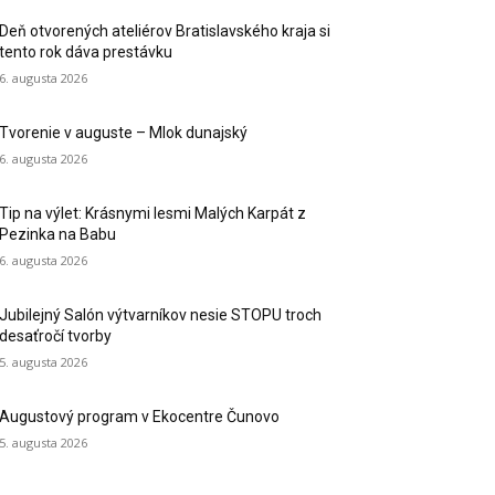
Deň otvorených ateliérov Bratislavského kraja si
tento rok dáva prestávku
6. augusta 2026
Tvorenie v auguste – Mlok dunajský
6. augusta 2026
Tip na výlet: Krásnymi lesmi Malých Karpát z
Pezinka na Babu
6. augusta 2026
Jubilejný Salón výtvarníkov nesie STOPU troch
desaťročí tvorby
5. augusta 2026
Augustový program v Ekocentre Čunovo
5. augusta 2026