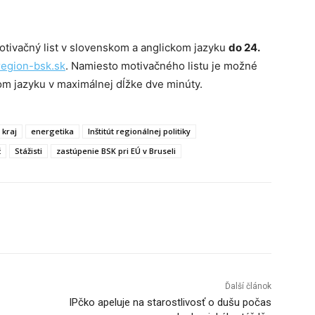
otivačný list v slovenskom a anglickom jazyku
do 24.
egion-bsk.sk
. Namiesto motivačného listu je možné
om jazyku v maximálnej dĺžke dve minúty.
 kraj
energetika
Inštitút regionálnej politiky
ž
Stážisti
zastúpenie BSK pri EÚ v Bruseli
Tumblr
Ďalší článok
IPčko apeluje na starostlivosť o dušu počas