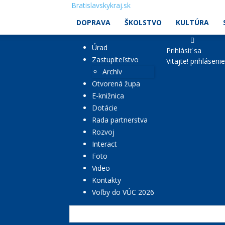
Bratislavskykraj.sk
DOPRAVA
ŠKOLSTVO
KULTÚRA
Úrad
Prihlásiť sa
Zastupiteľstvo
Vitajte! prihláseni
Archív
Otvorená župa
E-knižnica
Dotácie
Rada partnerstva
Rozvoj
Interact
Foto
Video
Kontakty
Voľby do VÚC 2026