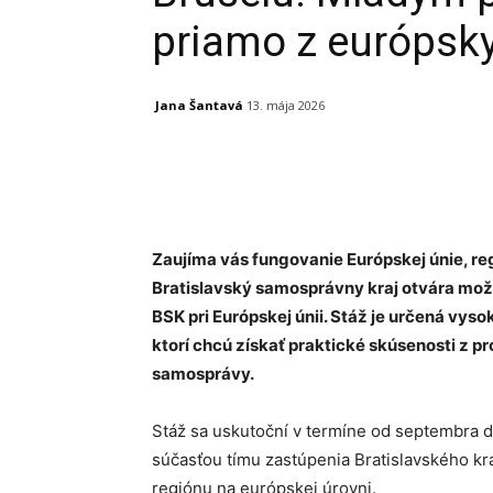
priamo z európskyc
Jana Šantavá
13. mája 2026
Facebook
X
Linkedin
Zaujíma vás fungovanie Európskej únie, re
Bratislavský samosprávny kraj otvára možn
BSK pri Európskej únii. Stáž je určená v
ktorí chcú získať praktické skúsenosti z pr
samosprávy.
Stáž sa uskutoční v termíne od septembra d
súčasťou tímu zastúpenia Bratislavského kr
regiónu na európskej úrovni.