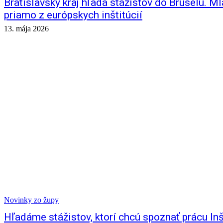
Bratislavský kraj hľadá stážistov do Bruselu. 
priamo z európskych inštitúcií
13. mája 2026
Novinky zo župy
Hľadáme stážistov, ktorí chcú spoznať prácu Inšt