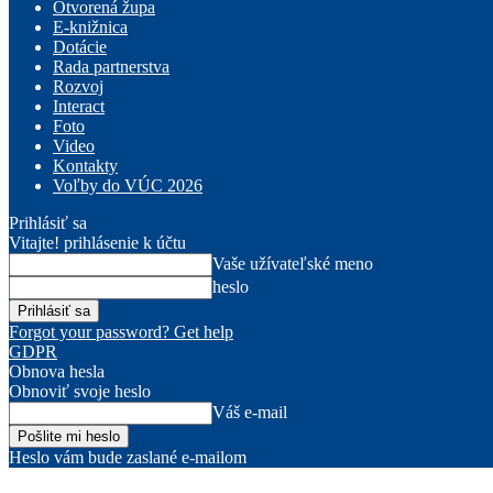
Otvorená župa
E-knižnica
Dotácie
Rada partnerstva
Rozvoj
Interact
Foto
Video
Kontakty
Voľby do VÚC 2026
Prihlásiť sa
Vitajte! prihlásenie k účtu
Vaše užívateľské meno
heslo
Forgot your password? Get help
GDPR
Obnova hesla
Obnoviť svoje heslo
Váš e-mail
Heslo vám bude zaslané e-mailom