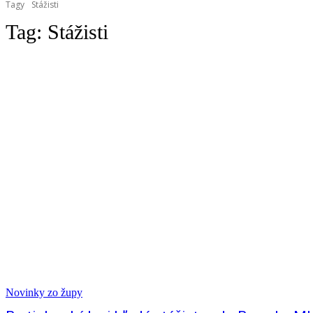
Tagy
Stážisti
Tag:
Stážisti
Novinky zo župy