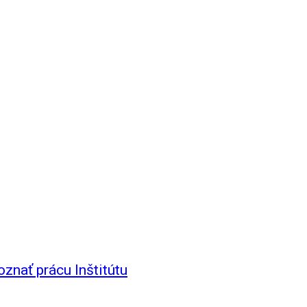
znať prácu Inštitútu