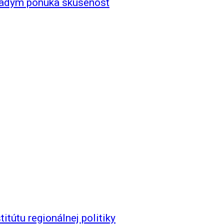
Mladým ponúka skúsenosť
itútu regionálnej politiky