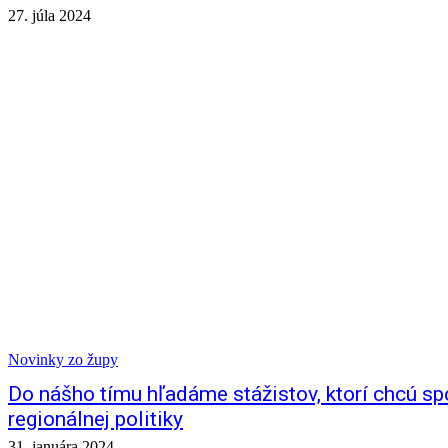
27. júla 2024
Novinky zo župy
Do nášho tímu hľadáme stážistov, ktorí chcú spo
regionálnej politiky
31. januára 2024