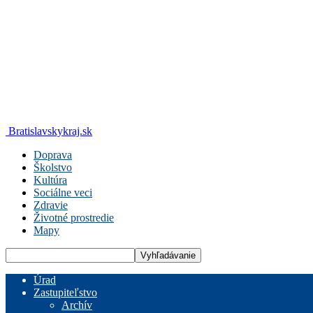
Bratislavskykraj.sk
Doprava
Školstvo
Kultúra
Sociálne veci
Zdravie
Životné prostredie
Mapy
Úrad
Zastupiteľstvo
Archív