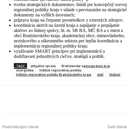
tvorba strategických dokumentov, štúdií pre koncepčný rozvoj
regionálnej politiky kraja v súlade s previazaním na strategické
dokumenty na vyšších úrovniach;
prípravu kraja na čerpanie prostriedkov z externých zdrojov;
koordinácia aktivít na území kraja a zapájanie a prepájanie
aktérov zo štátnej správy, hl. m. SR BA, MČ BA a z miest a
obcí Bratislavského kraja, akademickej obce, mimovládneho,
neziskového a súkromného sektora pre lepšiu koordináciu a
implementáciu regionálnej politiky kraja;
využívanie SMART princípov pri implementácií a
dodržiavaní jednotlivých cieľov, stratégií a politík.
TAGY
aktualne spravy
Bratislavský samosprávny kraj
energetika
Inštitút regionálnej politiky
Inštitút regionálnej politiky Bratislavského kraja
stáž
Stážisti
Facebook
X
Linkedin
Tumblr
Predchádzajúci článok
Ďalší článok