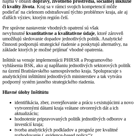
najmä v oblasti
dopravy, životného prostredia, sociálnej inklúzie
či kvality života
. Kraj sa v rámci svojich kompetencií môže
podieľať na cielenom odstraňovaní týchto problémov kraja, ale aj
ďalších výziev, ktorým región čelí.
Pre správne nastavenie vhodných opatrení sú však
nevyhnutné
kvantitatívne a kvalitatívne údaje
, ktoré zároveň
umožňujú sledovanie dopadov jednotlivých politík. Analytické
činnosti podporujú strategické riadenie a poskytujú alternatívy, na
základe ktorých je možné prijímať vhodné opatrenia.
Inštitút sa venuje implementácii PHRSR a Programového
vyhlásenia BSK, ako aj napĺňaniu jednotlivých sektorových politík
na území Bratislavského samosprávneho kraja. Spolupracuje s
analytickými inštitútmi jednotlivých ministerstiev a tak vytvára
podporný systém jasného strategického riadenia.
Hlavné úlohy Inštitútu
identifikácia, zber, zverejňovanie a prácu s existujúcimi a novo
vytvorenými dátami kraja vrátane otvorených dát a ich
aktualizáciu;
hodnotenie pripravovaných politík jednotlivých odborov a
investícií kraja;
tvorba analytických podkladov a prognóz pre kvalitné
rozhodovanie („evidence-based policy“);