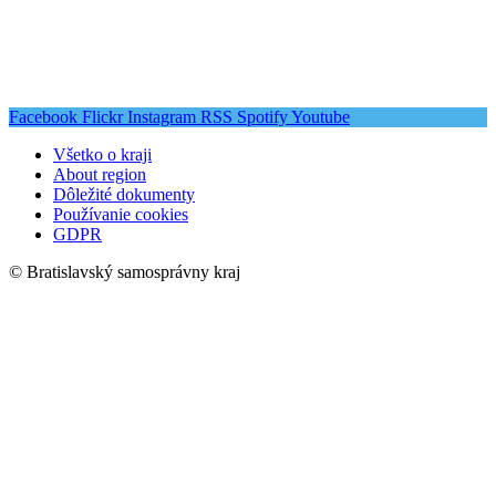
Facebook
Flickr
Instagram
RSS
Spotify
Youtube
Všetko o kraji
About region
Dôležité dokumenty
Používanie cookies
GDPR
© Bratislavský samosprávny kraj