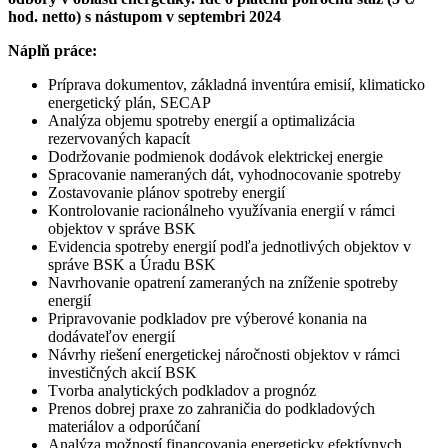
hod. netto) s nástupom v septembri 2024
Náplň práce:
Príprava dokumentov, základná inventúra emisií, klimaticko
energetický plán, SECAP
Analýza objemu spotreby energií a optimalizácia
rezervovaných kapacít
Dodržovanie podmienok dodávok elektrickej energie
Spracovanie nameraných dát, vyhodnocovanie spotreby
Zostavovanie plánov spotreby energií
Kontrolovanie racionálneho využívania energií v rámci
objektov v správe BSK
Evidencia spotreby energií podľa jednotlivých objektov v
správe BSK a Úradu BSK
Navrhovanie opatrení zameraných na zníženie spotreby
energií
Pripravovanie podkladov pre výberové konania na
dodávateľov energií
Návrhy riešení energetickej náročnosti objektov v rámci
investičných akcií BSK
Tvorba analytických podkladov a prognóz
Prenos dobrej praxe zo zahraničia do podkladových
materiálov a odporúčaní
Analýza možností financovania energeticky efektívnych