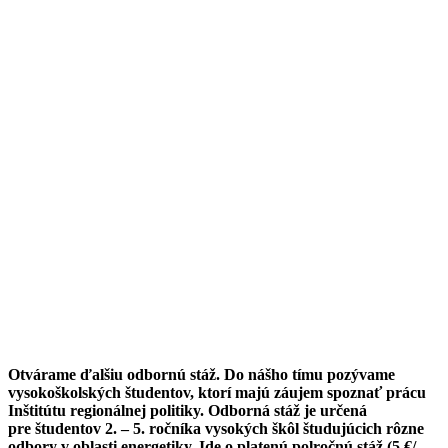
Otvárame ďalšiu odbornú stáž. Do nášho tímu pozývame
vysokoškolských študentov, ktorí majú záujem spoznať prácu
Inštitútu regionálnej politiky. Odborná stáž je určená
pre študentov 2. – 5. ročníka vysokých škôl študujúcich rôzne
odbory v oblasti energetiky. Ide o platenú polročnú stáž (5 €/