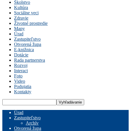
Školstvo
Kultúra
Sociálne veci
Zdravie
Životné prostredie
Mapy
Úrad
Zastupiteľstvo
Otvorená župa
E-knižnica
Dotácie
Rada partnerstva
Rozvoj
Interact
Foto
Video
Podujatia
Kontakty
Úrad
Zastupiteľstvo
Archív
Otvorená župa