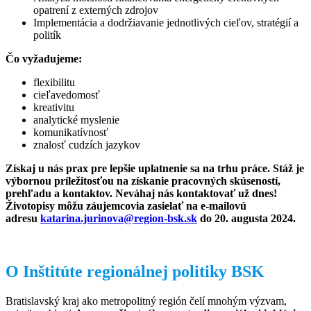
opatrení z externých zdrojov
Implementácia a dodržiavanie jednotlivých cieľov, stratégií a
politík
Čo vyžadujeme:
flexibilitu
cieľavedomosť
kreativitu
analytické myslenie
komunikatívnosť
znalosť cudzích jazykov
Získaj u nás prax pre lepšie uplatnenie sa na trhu práce. Stáž je
výbornou príležitosťou na získanie pracovných skúseností,
prehľadu a kontaktov. Neváhaj nás kontaktovať už dnes!
Životopisy môžu záujemcovia zasielať na e-mailovú
adresu
katarina.jurinova@region-bsk.sk
do 20. augusta 2024.
O Inštitúte regionálnej politiky BSK
Bratislavský kraj ako metropolitný región čelí mnohým výzvam,