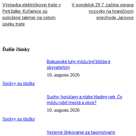
Výstavba električkovej trate v
V pondelok 29.7. začína oprava
Petržalke. Koľajnice sú
vozovky na hraničnom
položené takmer na celom
priechode Jarovce
úseku trate
Ďalšie články
Biskupické luhy môžu byť bližšie k
obyvateľom
10. augusta 2026
Správy na titulke
Sucho, horúčavy a nízke hladiny riek. Čo
môžu robiť mestá a obce?
10. augusta 2026
Správy na titulke
Večerné člnkovanie za tajomstvami