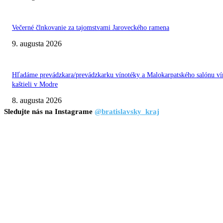
Večerné člnkovanie za tajomstvami Jaroveckého ramena
9. augusta 2026
Hľadáme prevádzkara/prevádzkarku vínotéky a Malokarpatského salónu ví
kaštieli v Modre
8. augusta 2026
Sledujte nás na Instagrame
@bratislavsky_kraj