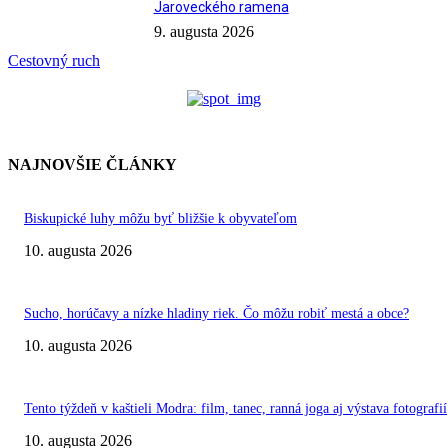
Jaroveckého ramena
9. augusta 2026
Cestovný ruch
NAJNOVŠIE ČLÁNKY
Biskupické luhy môžu byť bližšie k obyvateľom
10. augusta 2026
Sucho, horúčavy a nízke hladiny riek. Čo môžu robiť mestá a obce?
10. augusta 2026
Tento týždeň v kaštieli Modra: film, tanec, ranná joga aj výstava fotografií
10. augusta 2026