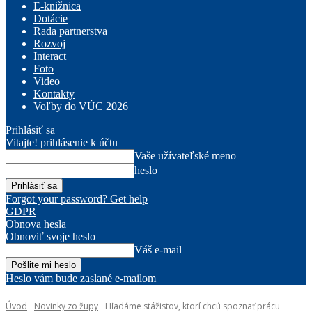
E-knižnica
Dotácie
Rada partnerstva
Rozvoj
Interact
Foto
Video
Kontakty
Voľby do VÚC 2026
Prihlásiť sa
Vitajte! prihlásenie k účtu
Vaše užívateľské meno
heslo
Forgot your password? Get help
GDPR
Obnova hesla
Obnoviť svoje heslo
Váš e-mail
Heslo vám bude zaslané e-mailom
Úvod
Novinky zo župy
Hľadáme stážistov, ktorí chcú spoznať prácu