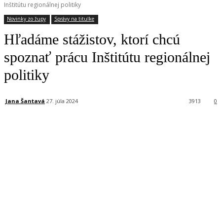
Inštitútu regionálnej politiky
Novinky zo župy
Správy na titulke
Hľadáme stážistov, ktorí chcú
spoznať prácu Inštitútu regionálnej
politiky
Jana Šantavá
27. júla 2024
3913
0
Facebook
X
Linkedin
Tumblr