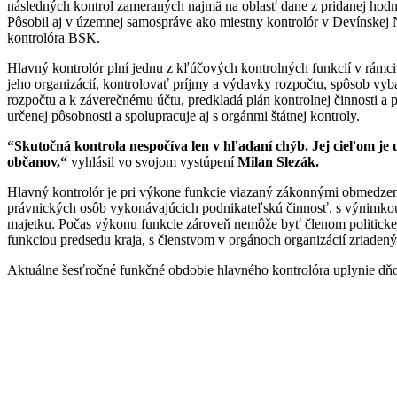
následných kontrol zameraných najmä na oblasť dane z pridanej hodn
Pôsobil aj v územnej samospráve ako miestny kontrolór v Devínskej 
kontrolóra BSK.
Hlavný kontrolór plní jednu z kľúčových kontrolných funkcií v rámci
jeho organizácií, kontrolovať príjmy a výdavky rozpočtu, spôsob vyba
rozpočtu a k záverečnému účtu, predkladá plán kontrolnej činnosti a
určenej pôsobnosti a spolupracuje aj s orgánmi štátnej kontroly.
“Skutočná kontrola nespočíva len v hľadaní chýb. Jej cieľom je 
občanov,“
vyhlásil vo svojom vystúpení
Milan Slezák.
Hlavný kontrolór je pri výkone funkcie viazaný zákonnými obmedzen
právnických osôb vykonávajúcich podnikateľskú činnosť, s výnimkou ved
majetku. Počas výkonu funkcie zároveň nemôže byť členom politickej
funkciou predsedu kraja, s členstvom v orgánoch organizácií zriad
Aktuálne šesťročné funkčné obdobie hlavného kontrolóra uplynie dň