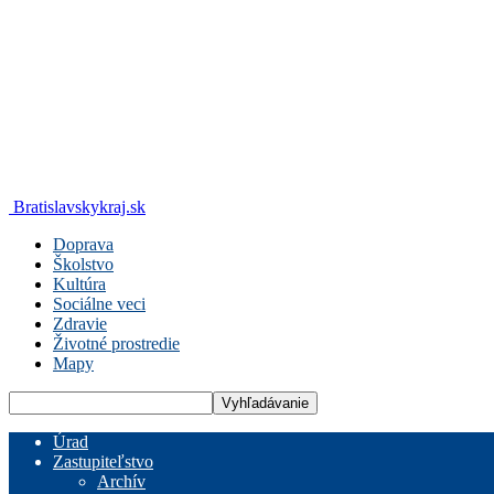
Bratislavskykraj.sk
Doprava
Školstvo
Kultúra
Sociálne veci
Zdravie
Životné prostredie
Mapy
Úrad
Zastupiteľstvo
Archív