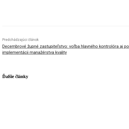
Facebook
X
Linkedin
Tumblr
Predchádzajúci článok
Decembrové župné zastupiteľstvo: voľba hlavného kontrolóra aj p
implementácii manažérstva kvality
Ďalšie články