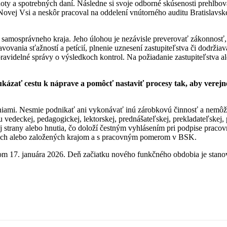
oty a spotrebných daní. Následne si svoje odborné skúsenosti prehlbo
Novej Vsi a neskôr pracoval na oddelení vnútorného auditu Bratislavs
 samosprávneho kraja. Jeho úlohou je nezávisle preverovať zákonnosť,
vovania sťažností a petícií, plnenie uznesení zastupiteľstva či dodrži
 pravidelné správy o výsledkoch kontrol. Na požiadanie zastupiteľstva
ukázať cestu k náprave a pomôcť nastaviť procesy tak, aby verejn
iami. Nesmie podnikať ani vykonávať inú zárobkovú činnosť a nemôže
eckej, pedagogickej, lektorskej, prednášateľskej, prekladateľskej, pub
 strany alebo hnutia, čo doloží čestným vyhlásením pri podpise pracov
ených alebo založených krajom a s pracovným pomerom v BSK.
om 17. januára 2026. Deň začiatku nového funkčného obdobia je stano