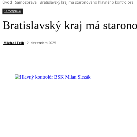
Úvod
Samospráva
Bratislavský kraj má staronového hlavného kontrolóra
Samospráva
Bratislavský kraj má staron
Michal Feik
12. decembra 2025
Facebook
X
Linkedin
Tumblr