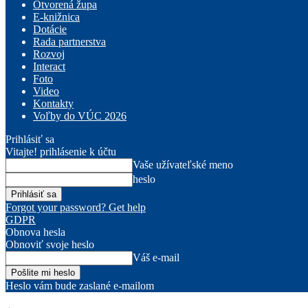
Otvorená župa
E-knižnica
Dotácie
Rada partnerstva
Rozvoj
Interact
Foto
Video
Kontakty
Voľby do VÚC 2026
Prihlásiť sa
Vitajte! prihlásenie k účtu
Vaše užívateľské meno
heslo
Forgot your password? Get help
GDPR
Obnova hesla
Obnoviť svoje heslo
Váš e-mail
Heslo vám bude zaslané e-mailom