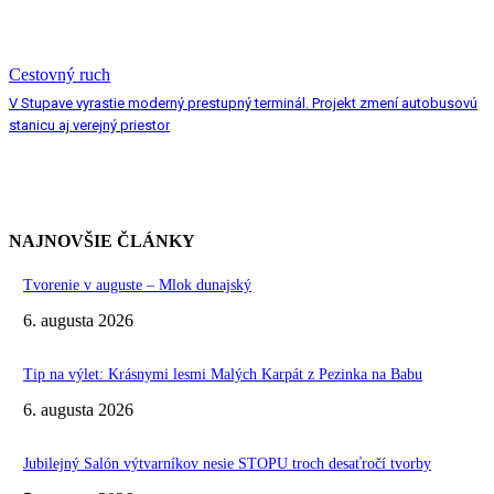
Cestovný ruch
V Stupave vyrastie moderný prestupný terminál. Projekt zmení autobusovú
stanicu aj verejný priestor
NAJNOVŠIE ČLÁNKY
Tvorenie v auguste – Mlok dunajský
6. augusta 2026
Tip na výlet: Krásnymi lesmi Malých Karpát z Pezinka na Babu
6. augusta 2026
Jubilejný Salón výtvarníkov nesie STOPU troch desaťročí tvorby