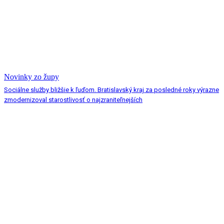
Novinky zo župy
Sociálne služby bližšie k ľuďom. Bratislavský kraj za posledné roky výrazne
zmodernizoval starostlivosť o najzraniteľnejších