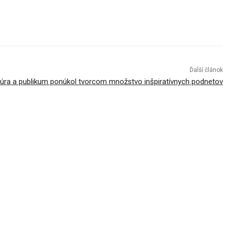
Ďalší článok
úra a publikum ponúkol tvorcom množstvo inšpiratívnych podnetov