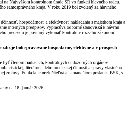
val na Najvyššom kontrolnom úrade SR vo funkcii hlavného radcu.
kého samosprávneho kraja. V roku 2019 bol zvolený za hlavného
 účinnosť, hospodárnosť a efektívnosť nakladania s majetkom kraja a
avanie interných predpisov. Vypracúva odborné stanoviská k návrhu
 alebo predsedu je povinný vykonať kontrolu v rozsahu zákonom
é zdroje boli spravované hospodárne, efektívne a v prospech
 byť členom riadiacich, kontrolných či dozorných orgánov
licistickej, literárnej alebo umeleckej činnosti a správy vlastného
nej zmluvy. Funkcia je nezlučiteľná aj s mandátom poslanca BSK, s
vený na 18. január 2026.