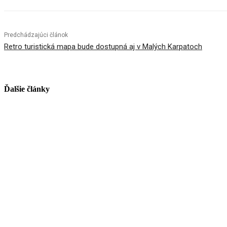
Predchádzajúci článok
Retro turistická mapa bude dostupná aj v Malých Karpatoch
Ďalšie články