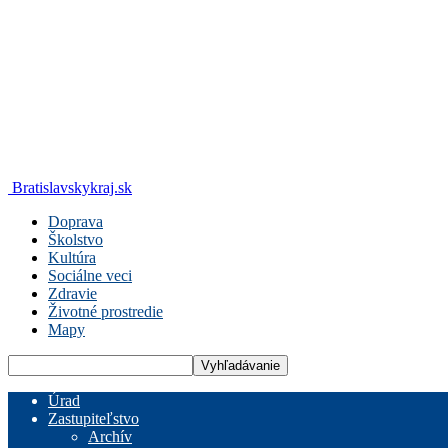
Bratislavskykraj.sk
Doprava
Školstvo
Kultúra
Sociálne veci
Zdravie
Životné prostredie
Mapy
Úrad
Zastupiteľstvo
Archív