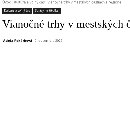
Úvod
Kultúra a voľný čas
Vianočné trhy v mestských častiach a regióne
Kultúra a voľný čas
Správy na titulke
Vianočné trhy v mestských č
Adela Pekárková
10. decembra 2022
Facebook
X
Linkedin
Tumblr