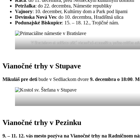
Rača
: do 11. decembra, pred Nemeckým kultúrnym domom
Petržalka
: do 22. decembra, Námestie republiky
Vajnory
: 10. december, Kultúrny dom a Park pod lipami
Devínska Nová Ves
: do 10. decembra, Hradištná ulica
Podunajské Biskupice
: 15. – 18. 12., Trojičné nám.
V Bratislave si môžete užiť vianočnú atmosféru počas celého ad
Vianočné trhy v Stupave
Mikuláš pre deti
bude v Sedliackom dvore
9. decembra o 18:00
.
Me
Vianočné trhy v Pezinku
9. – 11. 12. vás mesto pozýva na Vianočné trhy
na Radničnom ná