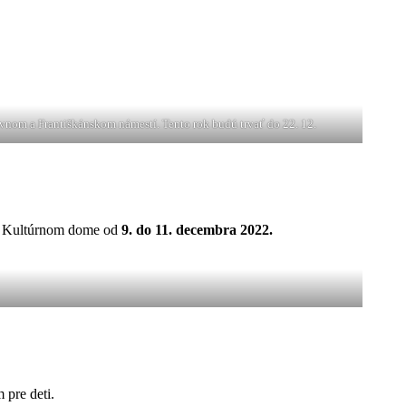
avnom a Františkánskom námestí. Tento rok budú trvať do 22. 12.
i Kultúrnom dome od
9. do 11. decembra 2022.
 pre deti.