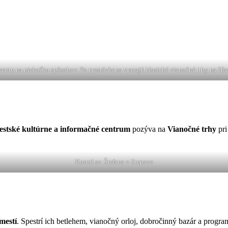
ventu na niekoľko spôsobov. Po prestávke sa vracajú klasické vianočné trhy na Hl
stské kultúrne a informačné centrum
pozýva na
Vianočné trhy
pr
Kostol sv. Štefana v Stupave
mestí
. Spestrí ich betlehem, vianočný orloj, dobročinný bazár a program