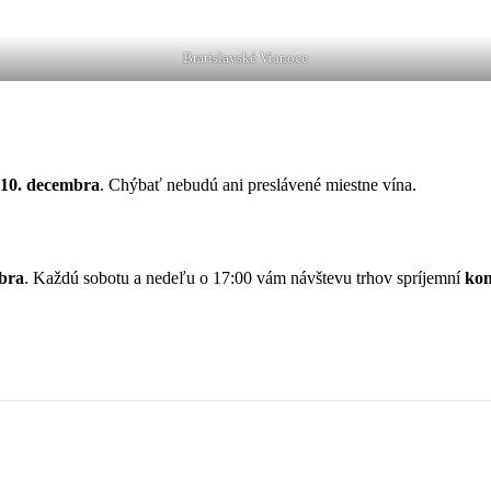
Bratislavské Vianoce
 10. decembra
. Chýbať nebudú ani preslávené miestne vína.
mbra
. Každú sobotu a nedeľu o 17:00 vám návštevu trhov spríjemní
kon