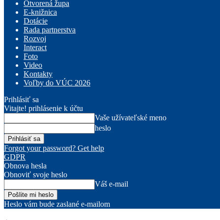
Otvorená župa
E-knižnica
Dotácie
Rada partnerstva
Rozvoj
Interact
Foto
Video
Kontakty
Voľby do VÚC 2026
Prihlásiť sa
Vitajte! prihlásenie k účtu
Vaše užívateľské meno
heslo
Forgot your password? Get help
GDPR
Obnova hesla
Obnoviť svoje heslo
Váš e-mail
Heslo vám bude zaslané e-mailom