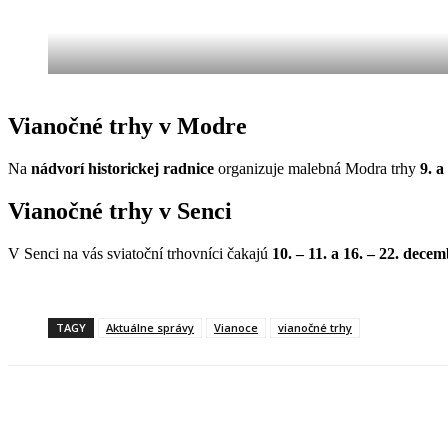
Vianočné trhy v Modre
Na
nádvorí historickej radnice
organizuje malebná Modra trhy
9. a
Vianočné trhy v Senci
V Senci na vás sviatoční trhovníci čakajú
10. – 11. a 16. – 22. dece
TAGY
Aktuálne správy
Vianoce
vianočné trhy
Facebook
X
Linkedin
Tumblr