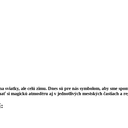
a sviatky, ale celú zimu. Dnes sú pre nás symbolom, aby sme spomalil
ť si magickú atmosféru aj v jednotlivých mestských častiach a re
í: