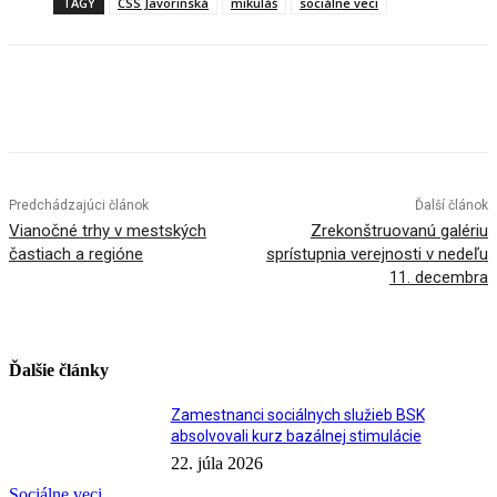
TAGY
CSS Javorinská
mikuláš
sociálne veci
Facebook
X
Linkedin
Tumblr
Predchádzajúci článok
Ďalší článok
Vianočné trhy v mestských
Zrekonštruovanú galériu
častiach a regióne
sprístupnia verejnosti v nedeľu
11. decembra
Ďalšie články
Zamestnanci sociálnych služieb BSK
absolvovali kurz bazálnej stimulácie
22. júla 2026
Sociálne veci