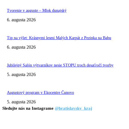
Tvorenie v auguste – Mlok dunajský
6. augusta 2026
Tip na výlet: Krásnymi lesmi Malých Karpát z Pezinka na Babu
6. augusta 2026
Jubilejný Salón výtvarníkov nesie STOPU troch desaťročí tvorby
5. augusta 2026
Augustový program v Ekocentre Čunovo
5. augusta 2026
Sledujte nás na Instagrame
@bratislavsky_kraj