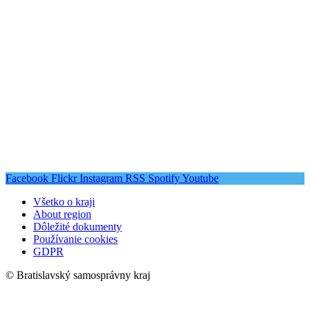
Facebook
Flickr
Instagram
RSS
Spotify
Youtube
Všetko o kraji
About region
Dôležité dokumenty
Používanie cookies
GDPR
© Bratislavský samosprávny kraj