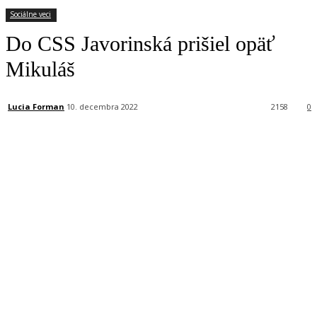
Sociálne veci
Do CSS Javorinská prišiel opäť
Mikuláš
Lucia Forman
10. decembra 2022
2158
0
Facebook
X
Linkedin
Tumblr