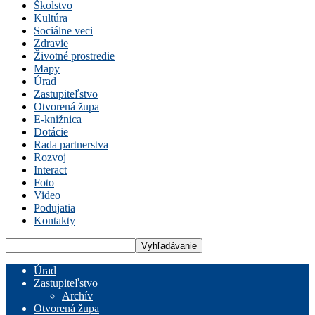
Školstvo
Kultúra
Sociálne veci
Zdravie
Životné prostredie
Mapy
Úrad
Zastupiteľstvo
Otvorená župa
E-knižnica
Dotácie
Rada partnerstva
Rozvoj
Interact
Foto
Video
Podujatia
Kontakty
Úrad
Zastupiteľstvo
Archív
Otvorená župa