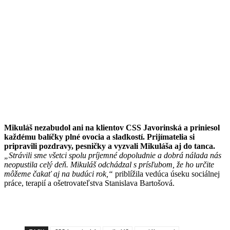
Mikuláš nezabudol ani na klientov CSS Javorinská a priniesol
každému balíčky plné ovocia a sladkostí. Prijímatelia si
pripravili pozdravy, pesničky a vyzvali Mikuláša aj do tanca.
„Strávili sme všetci spolu príjemné dopoludnie a dobrá nálada nás
neopustila celý deň. Mikuláš odchádzal s prísľubom, že ho určite
môžeme čakať aj na budúci rok,“
priblížila vedúca úseku sociálnej
práce, terapií a ošetrovateľstva Stanislava Bartošová.