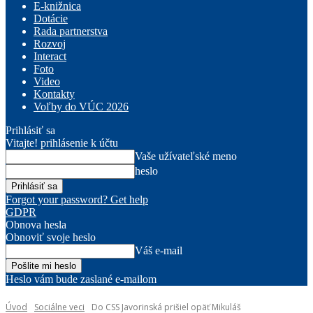
E-knižnica
Dotácie
Rada partnerstva
Rozvoj
Interact
Foto
Video
Kontakty
Voľby do VÚC 2026
Prihlásiť sa
Vitajte! prihlásenie k účtu
Vaše užívateľské meno
heslo
Forgot your password? Get help
GDPR
Obnova hesla
Obnoviť svoje heslo
Váš e-mail
Heslo vám bude zaslané e-mailom
Úvod
Sociálne veci
Do CSS Javorinská prišiel opäť Mikuláš