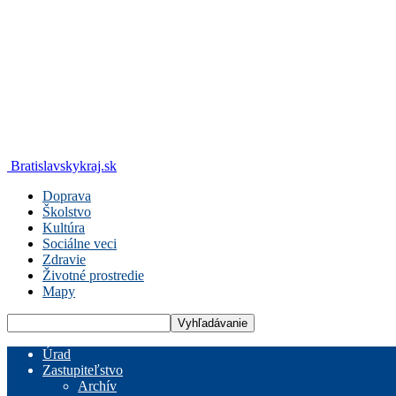
Bratislavskykraj.sk
Doprava
Školstvo
Kultúra
Sociálne veci
Zdravie
Životné prostredie
Mapy
Úrad
Zastupiteľstvo
Archív