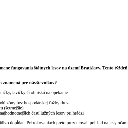
zmene fungovania štátnych lesov na území Bratislavy. Tento týžde
o znamená pre návštevníkov?
dničky, lavičky či ohniská na opekanie
budú zóny bez hospodárskej ťažby dreva
 (šetrnejšie)
najhodnotnejších častí lužných lesov pri hrádzi
livo dopĺňať. Pri rokovaniach preto prezentovali pohľad na lesy očami le