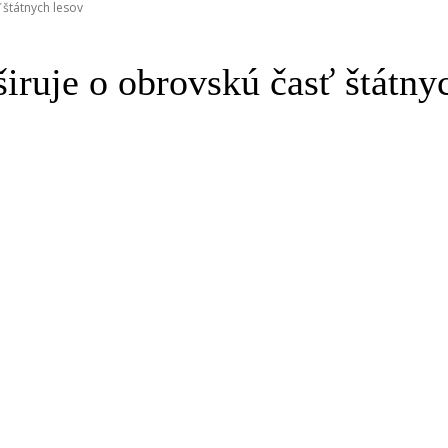
 štátnych lesov
širuje o obrovskú časť štátny