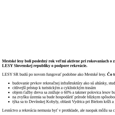
Mestské lesy boli posledný rok veľmi aktívne pri rokovaniach o 
LESY Slovenskej republiky o podpore rekreácie.
LESY SR budú po novom fungovať podobne ako Mestské lesy.
Čo t
budovanie prvkov rekreačnej infraštruktúry ako sú altánky, stu
citlivejší prístup k turistickým a cyklistickým trasám
objem ťažby dreva sa znižuje o 60% a takmer polovica lesov 
na zvyšku územia sa bude hospodáriť prírode blízkym spôsobom
týka sa to Devínskej Kobyly, oblasti Vydrica pri Bielom kríži a 
Lesníctvo a rekreácia nemusia byť v protiklade, ale naopak môžu sa cit