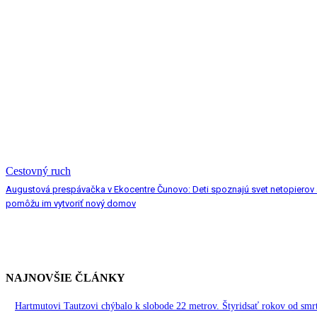
Cestovný ruch
Augustová prespávačka v Ekocentre Čunovo: Deti spoznajú svet netopierov 
pomôžu im vytvoriť nový domov
NAJNOVŠIE ČLÁNKY
Hartmutovi Tautzovi chýbalo k slobode 22 metrov. Štyridsať rokov od smr