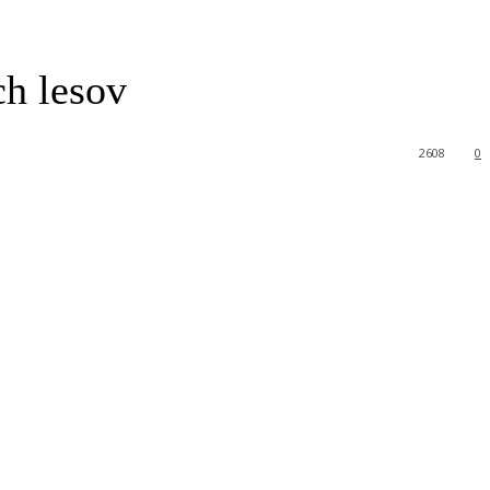
ch lesov
2608
0