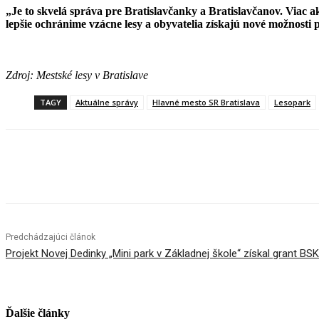
„Je to skvelá správa pre Bratislavčanky a Bratislavčanov. Viac a
lepšie ochránime vzácne lesy a obyvatelia získajú nové možnosti p
Zdroj: Mestské lesy v Bratislave
TAGY
Aktuálne správy
Hlavné mesto SR Bratislava
Lesopark
Facebook
X
Linkedin
Tumblr
Predchádzajúci článok
Projekt Novej Dedinky „Mini park v Základnej škole“ získal grant BSK
Ďalšie články