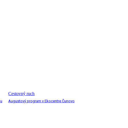
Cestovný ruch
nu
Augustový program v Ekocentre Čunovo