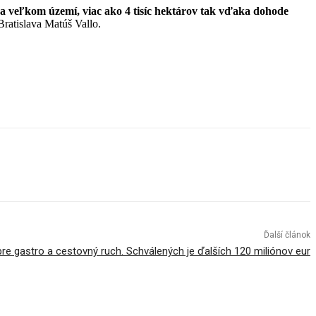
 Na veľkom území, viac ako 4 tisíc hektárov tak vďaka dohode
 Bratislava Matúš Vallo.
Ďalší článok
e gastro a cestovný ruch. Schválených je ďalších 120 miliónov eur