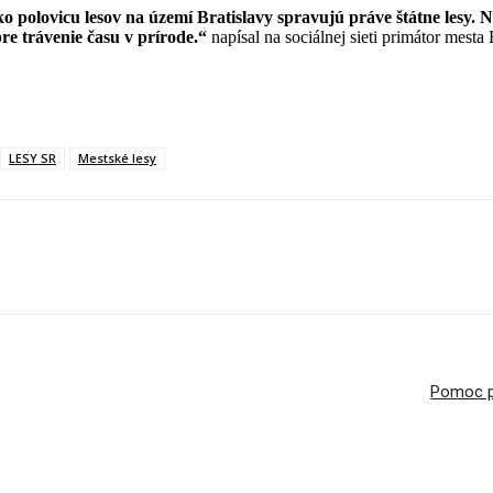
ko polovicu lesov na území Bratislavy spravujú práve štátne lesy.
re trávenie času v prírode.“
napísal na sociálnej sieti primátor mesta
LESY SR
Mestské lesy
Pomoc pr