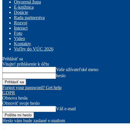
Otvorená župa
E-knižnica
Dotácie
Rada partnerstva
Rozvoj
Interact
Foto
Video
Kontakty
Voľby do VÚC 2026
Prihlásiť sa
Vitajte! prihlásenie k účtu
Vaše užívateľské meno
heslo
Forgot your password? Get help
GDPR
Obnova hesla
Obnoviť svoje heslo
Váš e-mail
Heslo vám bude zaslané e-mailom