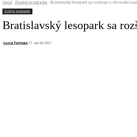
Úvod
Životné prostredie
Bratislavský lesopark sa rozširuje o obrovskú časť
Životné prostredie
Bratislavský lesopark sa roz
Lucia Forman
11. apríla 2021
Facebook
X
Linkedin
Tumblr